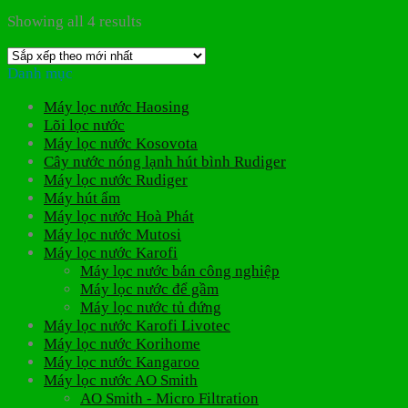
Showing all 4 results
Danh mục
Máy lọc nước Haosing
Lõi lọc nước
Máy lọc nước Kosovota
Cây nước nóng lạnh hút bình Rudiger
Máy lọc nước Rudiger
Máy hút ẩm
Máy lọc nước Hoà Phát
Máy lọc nước Mutosi
Máy lọc nước Karofi
Máy lọc nước bán công nghiệp
Máy lọc nước để gầm
Máy lọc nước tủ đứng
Máy lọc nước Karofi Livotec
Máy lọc nước Korihome
Máy lọc nước Kangaroo
Máy lọc nước AO Smith
AO Smith - Micro Filtration