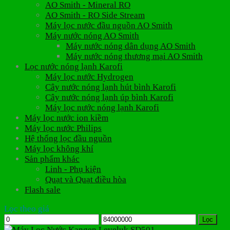
AO Smith - Mineral RO
AO Smith - RO Side Stream
Máy lọc nước đầu nguồn AO Smith
Máy nước nóng AO Smith
Máy nước nóng dân dụng AO Smith
Máy nước nóng thương mại AO Smith
Lọc nước nóng lạnh Karofi
Máy lọc nước Hydrogen
Cây nước nóng lạnh hút bình Karofi
Cây nước nóng lạnh úp bình Karofi
Máy lọc nước nóng lạnh Karofi
Máy lọc nước ion kiềm
Máy lọc nước Philips
Hệ thống lọc đầu nguồn
Máy lọc không khí
Sản phẩm khác
Linh - Phụ kiện
Quạt và Quạt điều hòa
Flash sale
Lọc theo giá
Giá
Giá
Lọc
tối
tối