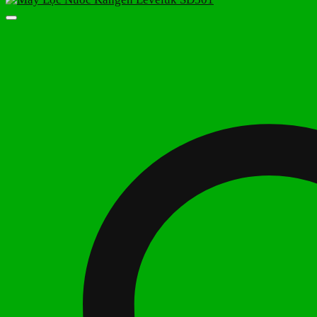
thiểu
đa