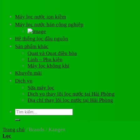
Máy lọc nước ion kiềm
Máy lọc nước bán công nghiệp
Hệ thống lọc đầu nguồn
Sản phẩm khác
Quạt và Quạt điều hòa
Linh – Phụ kiện
Máy lọc không khí
Khuyến mãi
Dịch vụ
Sửa máy lọc
Dịch vụ thay lõi lọc nước tại Hải Phòng
Địa chỉ thay lõi lọc nước tại Hải Phòng
Tìm
kiếm:
Trang chủ
/
Brands
/
Kangen
Lọc