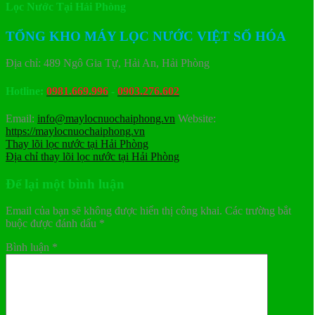
Lọc Nước Tại Hải Phòng
TỔNG KHO MÁY LỌC NƯỚC VIỆT SỐ HÓA
Địa chỉ: 489 Ngô Gia Tự, Hải An, Hải Phòng
Hotline:
0981.669.996
-
0903.276.602
Email:
info@maylocnuochaiphong.vn
Website:
https://maylocnuochaiphong.vn
Thay lõi lọc nước tại Hải Phòng
Địa chỉ thay lõi lọc nước tại Hải Phòng
Để lại một bình luận
Email của bạn sẽ không được hiển thị công khai.
Các trường bắt
buộc được đánh dấu
*
Bình luận
*