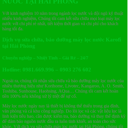
NƯỚC TẠI HẢI PHÒNG
Với kinh nghiệm 10 năm trong ngành lọc nước và đội ngũ kỹ thuật
nhiều kinh nghiệm, Chúng tôi cam kết sửa chữa mọi loại máy lọc
nước với chi phí rẻ nhất, tiết kiệm thời gian và chi phí cho khách
hàng tối đa.
Dịch vụ sửa chữa, bảo dưỡng máy lọc nước Karofi
tại Hải Phòng
Chuyên nghiệp – Nhiệt Tình – Giá Rẻ – 24/7
Hotline: 0981.669.996 – 0903 276 602
Ngoài ra, chúng tôi nhận sửa chữa và bảo dưỡng máy lọc nước của
nhiều thương hiệu như
Korihome
,
Livotec
,
Kangaroo
,
A. O. Smith
,
Toshiba
,
Sunhouse
,
Haohsing
,
AQua
… Chúng tôi cam kết hoàn
tiền 100% nếu không xử lý triệt để sự cố.
Máy lọc nước ngày nay là thiết bị không thể thiếu trong gia đình,
văn phòng và cả khu công nghiệp. Do lõi lọc và các vật liệu lọc là
linh kiện tiêu hao, cần được kiểm tra, bảo dưỡng và thay thế định kỳ
để đảm bảo nguồn nước đầu ra luôn tinh khiết, an toàn cho sức
khỏe. Với dịch vụ sửa chữa máy lọc nước tại Hải Phòng, chúng tôi