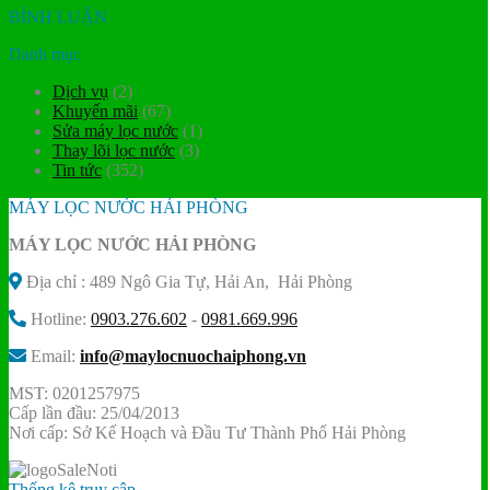
BÌNH LUẬN
Danh mục
Dịch vụ
(2)
Khuyến mãi
(67)
Sửa máy lọc nước
(1)
Thay lõi lọc nước
(3)
Tin tức
(352)
MÁY LỌC NƯỚC HẢI PHÒNG
MÁY LỌC NƯỚC HẢI PHÒNG
Địa chỉ : 489 Ngô Gia Tự, Hải An, Hải Phòng
Hotline:
0903.276.602
-
0981.669.996
Email:
info@maylocnuochaiphong.vn
MST: 0201257975
Cấp lần đầu: 25/04/2013
Nơi cấp: Sở Kế Hoạch và Đầu Tư Thành Phố Hải Phòng
Thống kê truy cập