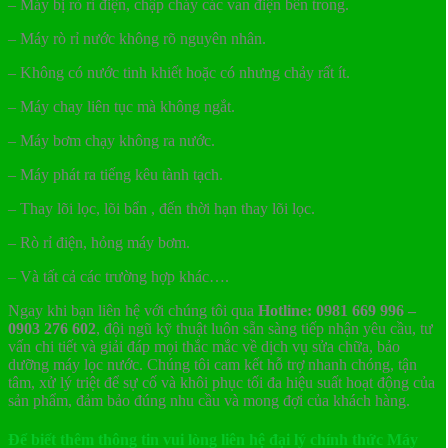
– Máy bị rò rỉ điện, chập cháy các van điện bên trong.
– Máy rò rỉ nước không rõ nguyên nhân.
– Không có nước tinh khiết hoặc có nhưng chảy rất ít.
– Máy chay liên tục mà không ngắt.
– Máy bơm chạy không ra nước.
– Máy phát ra tiếng kêu tành tạch.
– Thay lõi lọc, lõi bẩn , đến thời hạn thay lõi lọc.
– Rò rỉ điện, hỏng máy bơm.
– Và tất cả các trường hợp khác….
Ngay khi bạn liên hệ với chúng tôi qua
Hotline: 0981 669 996 –
0903 276 602
, đội ngũ kỹ thuật luôn sẵn sàng tiếp nhận yêu cầu, tư
vấn chi tiết và giải đáp mọi thắc mắc về dịch vụ sửa chữa, bảo
dưỡng máy lọc nước. Chúng tôi cam kết hỗ trợ nhanh chóng, tận
tâm, xử lý triệt để sự cố và khôi phục tối đa hiệu suất hoạt động của
sản phẩm, đảm bảo đúng nhu cầu và mong đợi của khách hàng.
Để biết thêm thông tin vui lòng liên hệ đại lý chính thức Máy