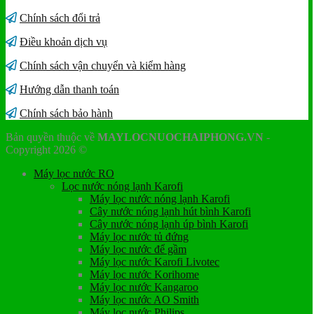
Chính sách đổi trả
Điều khoản dịch vụ
Chính sách vận chuyển và kiểm hàng
Hướng dẫn thanh toán
Chính sách bảo hành
Bản quyền thuộc về
MAYLOCNUOCHAIPHONG.VN
-
Copyright 2026 ©
Máy lọc nước RO
Lọc nước nóng lạnh Karofi
Máy lọc nước nóng lạnh Karofi
Cây nước nóng lạnh hút bình Karofi
Cây nước nóng lạnh úp bình Karofi
Máy lọc nước tủ đứng
Máy lọc nước để gầm
Máy lọc nước Karofi Livotec
Máy lọc nước Korihome
Máy lọc nước Kangaroo
Máy lọc nước AO Smith
Máy lọc nước Philips