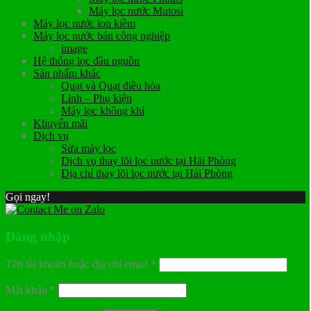
Máy lọc nước Mutosi
Máy lọc nước ion kiềm
Máy lọc nước bán công nghiệp
image
Hệ thống lọc đầu nguồn
Sản phẩm khác
Quạt và Quạt điều hòa
Linh – Phụ kiện
Máy lọc không khí
Khuyến mãi
Dịch vụ
Sửa máy lọc
Dịch vụ thay lõi lọc nước tại Hải Phòng
Địa chỉ thay lõi lọc nước tại Hải Phòng
Gọi ngay!
Đăng nhập
Tên tài khoản hoặc địa chỉ email
*
Mật khẩu
*