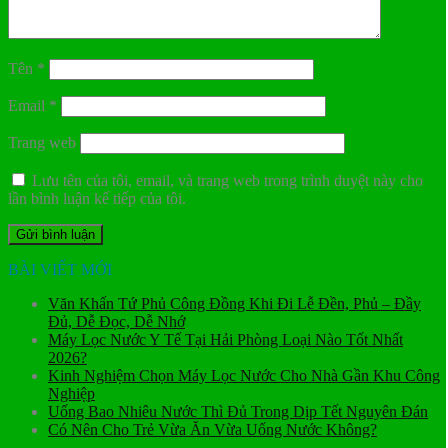
Tên
*
Email
*
Trang web
Lưu tên của tôi, email, và trang web trong trình duyệt này cho
lần bình luận kế tiếp của tôi.
BÀI VIẾT MỚI
Văn Khấn Tứ Phủ Công Đồng Khi Đi Lễ Đền, Phủ – Đầy
Đủ, Dễ Đọc, Dễ Nhớ
Máy Lọc Nước Y Tế Tại Hải Phòng Loại Nào Tốt Nhất
2026?
Kinh Nghiệm Chọn Máy Lọc Nước Cho Nhà Gần Khu Công
Nghiệp
Uống Bao Nhiêu Nước Thì Đủ Trong Dịp Tết Nguyên Đán
Có Nên Cho Trẻ Vừa Ăn Vừa Uống Nước Không?