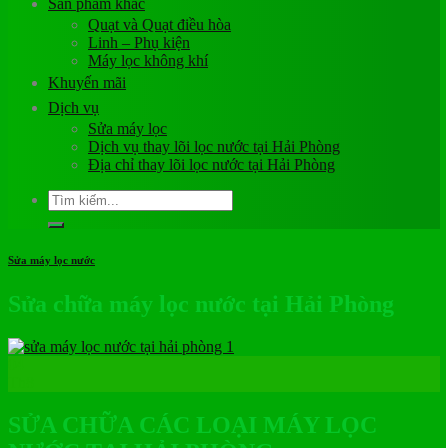
Sản phẩm khác
Quạt và Quạt điều hòa
Linh – Phụ kiện
Máy lọc không khí
Khuyến mãi
Dịch vụ
Sửa máy lọc
Dịch vụ thay lõi lọc nước tại Hải Phòng
Địa chỉ thay lõi lọc nước tại Hải Phòng
Tìm
kiếm:
Sửa máy lọc nước
Sửa chữa máy lọc nước tại Hải Phòng
04
Th8
SỬA CHỮA CÁC LOẠI MÁY LỌC