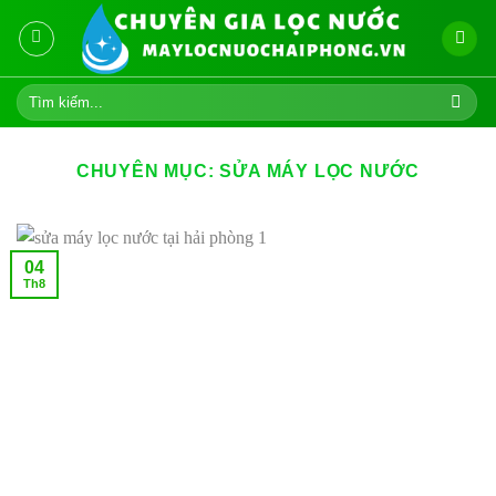
Skip
to
content
Tìm
kiếm:
CHUYÊN MỤC:
SỬA MÁY LỌC NƯỚC
04
Th8