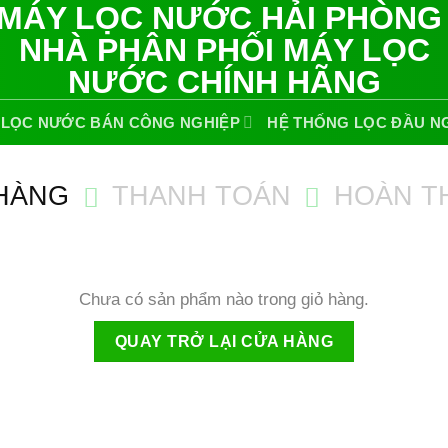
 LỌC NƯỚC BÁN CÔNG NGHIỆP
HỆ THỐNG LỌC ĐẦU N
 HÀNG
THANH TOÁN
HOÀN T
Chưa có sản phẩm nào trong giỏ hàng.
QUAY TRỞ LẠI CỬA HÀNG