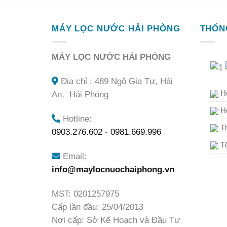
MÁY LỌC NƯỚC HẢI PHÒNG
THỐN
MÁY LỌC NƯỚC HẢI PHÒNG
Địa chỉ : 489 Ngô Gia Tự, Hải
Hô
An, Hải Phòng
Hô
Hotline:
Th
0903.276.602
-
0981.669.996
Tổ
Email:
info@maylocnuochaiphong.vn
MST: 0201257975
Cấp lần đầu: 25/04/2013
Nơi cấp: Sở Kế Hoạch và Đầu Tư