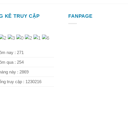
G KÊ TRUY CẬP
FANPAGE
m nay : 271
m qua : 254
áng này : 2869
ng truy cập : 1230216