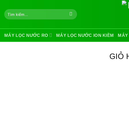
Skip
to
Tìm
kiếm:
content
MÁY LỌC NƯỚC RO
MÁY LỌC NƯỚC ION KIỀM
MÁY
GIỎ