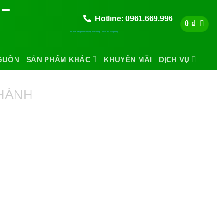
Hotline: 0961.669.996
0
₫
Cho thuê máy photocopy tại hải Phòng
Khắc dấu Hải phòng
GUỒN
SẢN PHẨM KHÁC
KHUYẾN MÃI
DỊCH VỤ
HÀNH