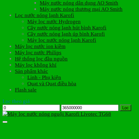
Máy nước nóng dân dụng AO Smith
Máy nước nóng thương mại AO Smith
Lọc nước nóng lạnh Karofi
Máy lọc nước Hydrogen
Cây nước nóng lạnh hút bình Karofi
Cây nước nóng lạnh úp bình Karofi
Máy lọc nước nóng lạnh Karofi
Máy lọc nước ion kiềm
Máy lọc nước Philips
Hệ thống lọc đầu nguồn
Máy lọc không khí
Sản phẩm khác
Linh - Phụ kiện
Quạt và Quạt điều hòa
Flash sale
Lọc theo giá
Giá
Giá
Lọc
tối
tối
thiểu
đa