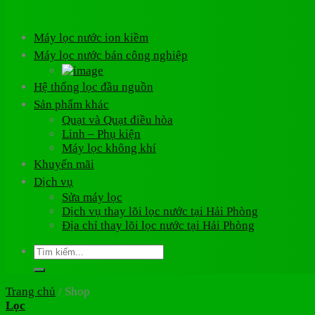
Máy lọc nước ion kiềm
Máy lọc nước bán công nghiệp
Hệ thống lọc đầu nguồn
Sản phẩm khác
Quạt và Quạt điều hòa
Linh – Phụ kiện
Máy lọc không khí
Khuyến mãi
Dịch vụ
Sửa máy lọc
Dịch vụ thay lõi lọc nước tại Hải Phòng
Địa chỉ thay lõi lọc nước tại Hải Phòng
Tìm
kiếm:
Trang chủ
/
Shop
Lọc