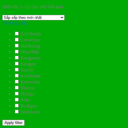
Hiển thị 1–12 của 345 kết quả
Thương hiệu
A.O Smith
Crewelter
Haohsing
Hòa Phát
Kangaroo
Kangen
Karofi
Korihome
Kosovota
Mutosi
Philips
Riku
Rudiger
Sumikura
Apply filter