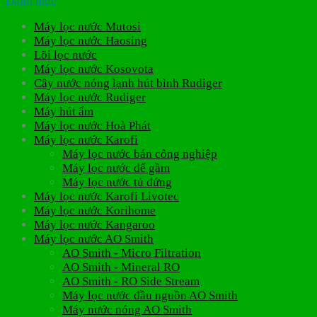
Danh mục
Máy lọc nước Mutosi
Máy lọc nước Haosing
Lõi lọc nước
Máy lọc nước Kosovota
Cây nước nóng lạnh hút bình Rudiger
Máy lọc nước Rudiger
Máy hút ẩm
Máy lọc nước Hoà Phát
Máy lọc nước Karofi
Máy lọc nước bán công nghiệp
Máy lọc nước để gầm
Máy lọc nước tủ đứng
Máy lọc nước Karofi Livotec
Máy lọc nước Korihome
Máy lọc nước Kangaroo
Máy lọc nước AO Smith
AO Smith - Micro Filtration
AO Smith - Mineral RO
AO Smith - RO Side Stream
Máy lọc nước đầu nguồn AO Smith
Máy nước nóng AO Smith