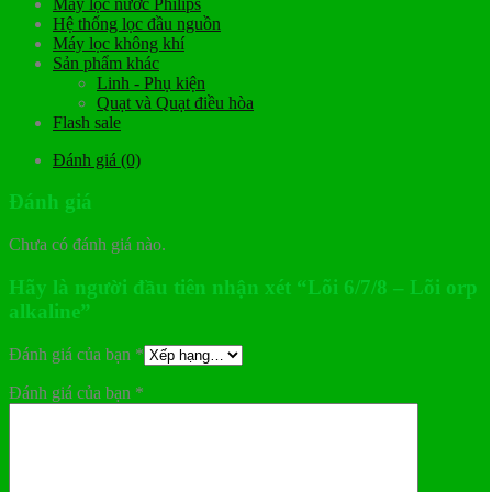
Máy lọc nước Philips
Hệ thống lọc đầu nguồn
Máy lọc không khí
Sản phẩm khác
Linh - Phụ kiện
Quạt và Quạt điều hòa
Flash sale
Đánh giá (0)
Đánh giá
Chưa có đánh giá nào.
Hãy là người đầu tiên nhận xét “Lõi 6/7/8 – Lõi orp
alkaline”
Đánh giá của bạn
*
Đánh giá của bạn
*