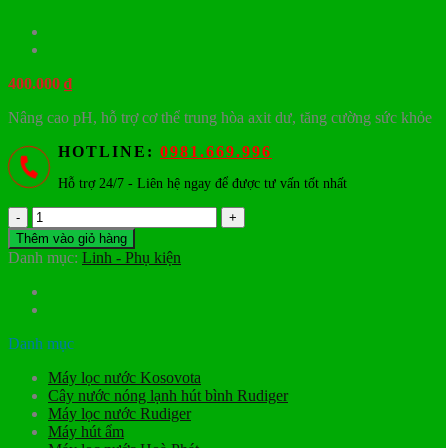
400.000
₫
Nâng cao pH, hỗ trợ cơ thể trung hòa axit dư, tăng cường sức khỏe
HOTLINE:
0981.669.996
Hỗ trợ 24/7 - Liên hệ ngay để được tư vấn tốt nhất
Lõi
6/7/8
Thêm vào giỏ hàng
–
Danh mục:
Linh - Phụ kiện
Lõi
orp
alkaline
số
lượng
Danh mục
Máy lọc nước Kosovota
Cây nước nóng lạnh hút bình Rudiger
Máy lọc nước Rudiger
Máy hút ẩm