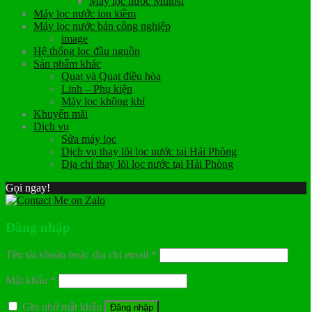
Máy lọc nước Mutosi
Máy lọc nước ion kiềm
Máy lọc nước bán công nghiệp
image
Hệ thống lọc đầu nguồn
Sản phẩm khác
Quạt và Quạt điều hòa
Linh – Phụ kiện
Máy lọc không khí
Khuyến mãi
Dịch vụ
Sửa máy lọc
Dịch vụ thay lõi lọc nước tại Hải Phòng
Địa chỉ thay lõi lọc nước tại Hải Phòng
Gọi ngay!
Đăng nhập
Tên tài khoản hoặc địa chỉ email
*
Mật khẩu
*
Ghi nhớ mật khẩu
Đăng nhập