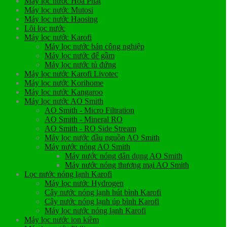
Máy lọc nước Hoà Phát
Máy lọc nước Mutosi
Máy lọc nước Haosing
Lõi lọc nước
Máy lọc nước Karofi
Máy lọc nước bán công nghiệp
Máy lọc nước để gầm
Máy lọc nước tủ đứng
Máy lọc nước Karofi Livotec
Máy lọc nước Korihome
Máy lọc nước Kangaroo
Máy lọc nước AO Smith
AO Smith - Micro Filtration
AO Smith - Mineral RO
AO Smith - RO Side Stream
Máy lọc nước đầu nguồn AO Smith
Máy nước nóng AO Smith
Máy nước nóng dân dụng AO Smith
Máy nước nóng thương mại AO Smith
Lọc nước nóng lạnh Karofi
Máy lọc nước Hydrogen
Cây nước nóng lạnh hút bình Karofi
Cây nước nóng lạnh úp bình Karofi
Máy lọc nước nóng lạnh Karofi
Máy lọc nước ion kiềm