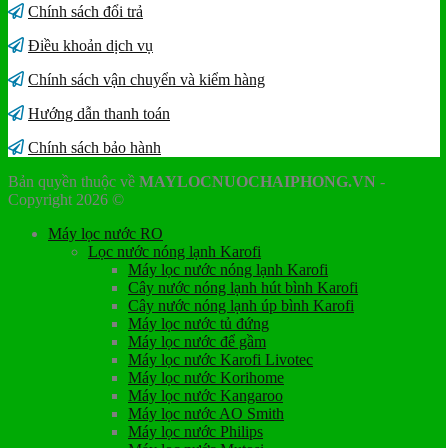
Chính sách đổi trả
Điều khoản dịch vụ
Chính sách vận chuyển và kiểm hàng
Hướng dẫn thanh toán
Chính sách bảo hành
Bản quyền thuộc về
MAYLOCNUOCHAIPHONG.VN
-
Copyright 2026 ©
Máy lọc nước RO
Lọc nước nóng lạnh Karofi
Máy lọc nước nóng lạnh Karofi
Cây nước nóng lạnh hút bình Karofi
Cây nước nóng lạnh úp bình Karofi
Máy lọc nước tủ đứng
Máy lọc nước để gầm
Máy lọc nước Karofi Livotec
Máy lọc nước Korihome
Máy lọc nước Kangaroo
Máy lọc nước AO Smith
Máy lọc nước Philips