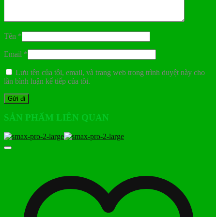
Tên
*
Email
*
Lưu tên của tôi, email, và trang web trong trình duyệt này cho
lần bình luận kế tiếp của tôi.
SẢN PHẨM LIÊN QUAN