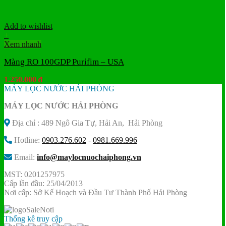
Add to wishlist
+
Xem nhanh
Màng RO 100GDP Purifim – USA
1.250.000
₫
MÁY LỌC NƯỚC HẢI PHÒNG
MÁY LỌC NƯỚC HẢI PHÒNG
Địa chỉ : 489 Ngô Gia Tự, Hải An, Hải Phòng
Hotline:
0903.276.602
-
0981.669.996
Email:
info@maylocnuochaiphong.vn
MST: 0201257975
Cấp lần đầu: 25/04/2013
Nơi cấp: Sở Kế Hoạch và Đầu Tư Thành Phố Hải Phòng
Thống kê truy cập