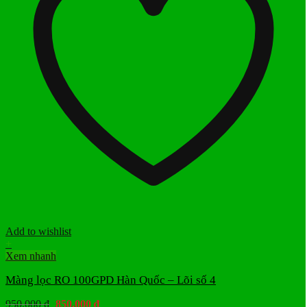
Add to wishlist
+
Xem nhanh
Màng lọc RO 100GPD Hàn Quốc – Lõi số 4
Giá
Giá
950.000
₫
850.000
₫