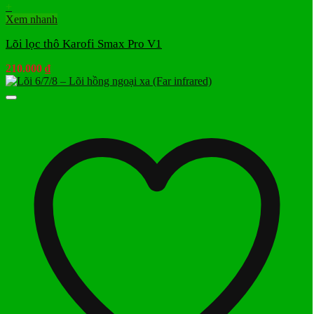
+
Xem nhanh
Lõi lọc thô Karofi Smax Pro V1
210.000
₫