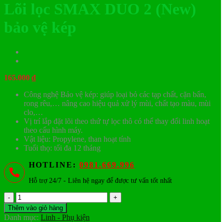
Lõi lọc SMAX DUO 2 (New)
bảo vệ kép
165.000
₫
Công nghệ Bảo vệ kép: giúp loại bỏ các tạp chất, cặn bẩn,
rong rêu,… nâng cao hiệu quả xử lý mùi, chất tạo màu, mùi
clo,…
Vị trí lắp đặt lõi theo thứ tự lọc thô có thể thay đổi linh hoạt
theo cấu hình máy.
Vật liệu: Propylene, than hoạt tính
Tuổi thọ: tối đa 12 tháng
HOTLINE:
0981.669.996
Hỗ trợ 24/7 - Liên hệ ngay để được tư vấn tốt nhất
Lõi
lọc
Thêm vào giỏ hàng
SMAX
Danh mục:
Linh - Phụ kiện