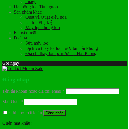
image
Hệ thống lọc đầu nguồn
Sản phẩm khác
Quạt và Quạt điều hòa
Linh – Phụ kiện
Máy lọc không khí
Khuyến mãi
Dịch vụ
Sửa máy lọc
Dịch vụ thay lõi lọc nước tại Hải Phòng
Địa chỉ thay lõi lọc nước tại Hải Phòng
Gọi ngay!
Đăng nhập
Tên tài khoản hoặc địa chỉ email
*
Mật khẩu
*
Ghi nhớ mật khẩu
Đăng nhập
Quên mật khẩu?