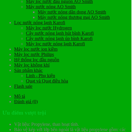
Máy lọc nước đầu nguồn AO Smith
Máy nước nóng AO Smith
Máy nước nóng dân dụng AO Smith
Máy nước nóng thương mại AO Smith
Lọc nước nóng lạnh Karofi
Máy lọc nước Hydrogen
Cây nước nóng lạnh hút bình Karofi
Cây nước nóng lạnh úp bình Karofi
Máy lọc nước nóng lạnh Karofi
Máy lọc nước ion kiềm
Máy lọc nước Philips
Hệ thống lọc đầu nguồn
Máy lọc không khí
Sản phẩm khác
Linh - Phụ kiện
Quạt và Quạt điều hòa
Flash sale
Mô tả
Đánh giá (0)
Ưu điểm vượt trội
Vật liệu: Propylene, than hoạt tính.
Bảo vệ kép với lớp bên ngoài là vật liệu propylene gồm: các