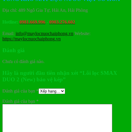
Địa chỉ: 489 Ngô Gia Tự, Hải An, Hải Phòng
Hotline:
0981.669.996
-
0903.276.602
Email:
info@maylocnuochaiphong.vn
Website:
https://maylocnuochaiphong.vn
Đánh giá
Chưa có đánh giá nào.
Hãy là người đầu tiên nhận xét “Lõi lọc SMAX
DUO 2 (New) bảo vệ kép”
Đánh giá của bạn
*
Đánh giá của bạn
*