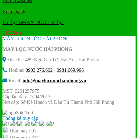
Add to wishlist
+
Xem nhanh
Lõi lọc SMAX DUO 1 vi lọc
110.000
₫
MÁY LỌC NƯỚC HẢI PHÒNG
MÁY LỌC NƯỚC HẢI PHÒNG
Địa chỉ : 489 Ngô Gia Tự, Hải An, Hải Phòng
Hotline:
0903.276.602
-
0981.669.996
Email:
info@maylocnuochaiphong.vn
MST: 0201257975
Cấp lần đầu: 25/04/2013
Nơi cấp: Sở Kế Hoạch và Đầu Tư Thành Phố Hải Phòng
Thống kê truy cập
Hôm nay : 91