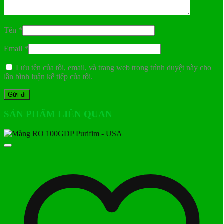
Tên
*
Email
*
Lưu tên của tôi, email, và trang web trong trình duyệt này cho
lần bình luận kế tiếp của tôi.
SẢN PHẨM LIÊN QUAN