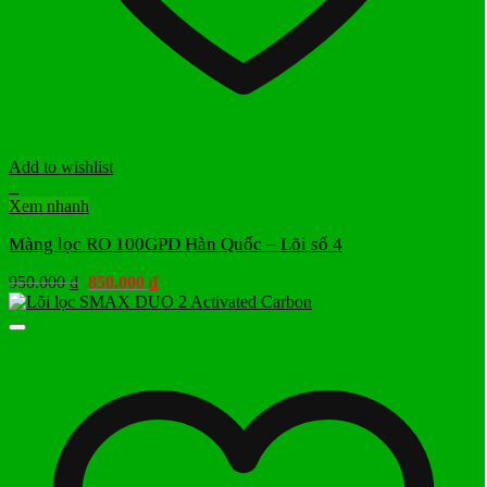
Add to wishlist
+
Xem nhanh
Màng lọc RO 100GPD Hàn Quốc – Lõi số 4
Giá
Giá
950.000
₫
850.000
₫
gốc
hiện
là:
tại
950.000 ₫.
là:
850.000 ₫.