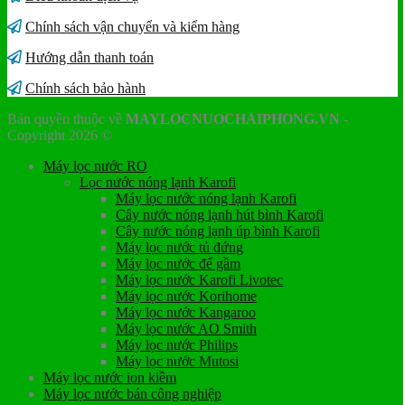
Chính sách vận chuyển và kiểm hàng
Hướng dẫn thanh toán
Chính sách bảo hành
Bản quyền thuộc về
MAYLOCNUOCHAIPHONG.VN
-
Copyright 2026 ©
Máy lọc nước RO
Lọc nước nóng lạnh Karofi
Máy lọc nước nóng lạnh Karofi
Cây nước nóng lạnh hút bình Karofi
Cây nước nóng lạnh úp bình Karofi
Máy lọc nước tủ đứng
Máy lọc nước để gầm
Máy lọc nước Karofi Livotec
Máy lọc nước Korihome
Máy lọc nước Kangaroo
Máy lọc nước AO Smith
Máy lọc nước Philips
Máy lọc nước Mutosi
Máy lọc nước ion kiềm
Máy lọc nước bán công nghiệp