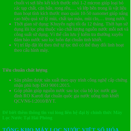
chuỗi vi sợi liên kết kích thước nhỏ 1-2 micron giúp loại bỏ
các tạp chất, cặn bẩn, rong rêu,… và lớp bên trong là vật liệu
than hoạt tính kích thước mao quản 10-50 nanomet giúp nâng
cao hiệu quả xử lý mùi, chất tạo màu, mùi clo,… trong nước.
Thời gian sử dụng: Khuyến nghị tối đa 12 tháng. Thời hạn sử
dụng lõi lọc phụ thuộc vào chất lượng nguồn nước mỗi nơi và
công suất sử dụng. Vì thế cần lưu ý kiểm tra thường xuyên
đảm bảo nước sau lọc luôn đạt chuẩn tinh khiết.
Vị trí lắp đặt lõi theo thứ tự lọc thô có thể thay đổi linh hoạt
theo cấu hình máy.
Tiêu chuẩn chất lượng
Sản phẩm được sản xuất theo quy trình công nghệ cấp chứng
nhận phù hợp ISO 9001:2015.
Góp phần giúp nguồn nước sau lọc của bộ lọc nước gia
đình RO Karofi đạt chuẩn quốc gia nước uống tinh khiết
QCVN6-1:2010/BYT.
Để biết thêm thông tin vui lòng liên hệ đại lý chính thức Máy
Lọc Nước Tại Hải Phòng
TỔNG KHO MÁY LỌC NƯỚC VIỆT SỐ HÓA