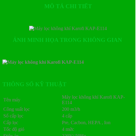
MÔ TẢ CHI TIẾT
ẢNH MINH HỌA TRONG KHÔNG GIAN
THÔNG SỐ KỸ THUẬT
Máy lọc không khí Karofi KAP-
Tên máy
E114
Công suất lọc
200 m3/h
Số cấp lọc
4 cấp
Cấp lọc
Pre, Cacbon, HEPA , Ion
Tốc độ gió
4 mức
Điện áp
220V/ 50Hz