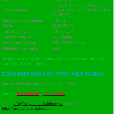
Tốc độ 1 : 19,5 W ( 19 W ); Tốc độ
Công suất điện
2 : 25,8 W ( 25 W ); Tốc độ 3 : 42,8
W ( 43 W )
Diện tích phòng phù hợp
~ 30 m2
Độ ồn
30 dB-58 dB
Tuổi thọ động cơ
~ 30.000 giờ
Tuổi thọ màng lọc
6 – 12 tháng
Kích thước sản phẩm
325x172x510 (mm)
Khối lượng sản phẩm
5 kg
Để biết thêm thông tin vui lòng liên hệ đại lý chính thức Máy
Lọc Nước Tại Hải Phòng
TỔNG KHO MÁY LỌC NƯỚC VIỆT SỐ HÓA
Địa chỉ: 489 Ngô Gia Tự, Hải An, Hải Phòng
Hotline:
0981.669.996
-
0903.276.602
Email:
info@maylocnuochaiphong.vn
Website:
https://maylocnuochaiphong.vn