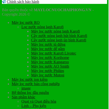
Chính sách bảo hành
Bản quyền thuộc về
MAYLOCNUOCHAIPHONG.VN
-
Copyright 2026 ©
Máy lọc nước RO
Lọc nước nóng lạnh Karofi
Máy lọc nước nóng lạnh Karofi
Cây nước nóng lạnh hút bình Karofi
Cây nước nóng lạnh úp bình Karofi
Máy lọc nước tủ đứng
Máy lọc nước để gầm
Máy lọc nước Karofi Livotec
Máy lọc nước Korihome
Máy lọc nước Kangaroo
Máy lọc nước AO Smith
Máy lọc nước Philips
Máy lọc nước Mutosi
Máy lọc nước ion kiềm
Máy lọc nước bán công nghiệp
image
Hệ thống lọc đầu nguồn
Sản phẩm khác
Quạt và Quạt điều hòa
Linh – Phụ kiện