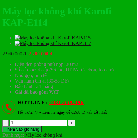
Máy lọc không khí Karofi
KAP-E114
Giá
Giá
2.940.000
₫
2.200.000
₫
gốc
hiện
Diện tích phòng phù hợp: 30 m2
là:
tại
Số cấp lọc: 4 cấp (Sơ lọc, HEPA, Cacbon, Ion âm)
2.940.000 ₫.
là:
Nhỏ gọn, tinh tế
2.200.000 ₫.
Vận hành êm ái (30-58 Db)
Bảo hành: 24 tháng
Giá đã bao gồm VAT
HOTLINE:
0981.669.996
Hỗ trợ 24/7 - Liên hệ ngay để được tư vấn tốt nhất
Máy
lọc
Thêm vào giỏ hàng
không
Danh mục:
Máy lọc không khí