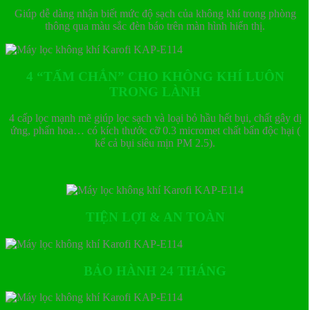
Giúp dễ dàng nhận biết mức độ sạch của không khí trong phòng
thông qua màu sắc đèn báo trên màn hình hiển thị.
4 “TẤM CHẮN” CHO KHÔNG KHÍ LUÔN
TRONG LÀNH
4 cấp lọc mạnh mẽ giúp lọc sạch và loại bỏ hầu hết bụi, chất gây dị
ứng, phấn hoa… có kích thước cỡ 0.3 micromet chất bẩn độc hại (
kể cả bụi siêu mịn PM 2.5).
TIỆN LỢI & AN TOÀN
BẢO HÀNH 24 THÁNG