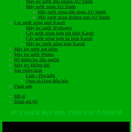
Máy lọc nước đầu nguồn AO Smith
Máy nước nóng AO Smith
Máy nước nóng dân dụng AO Smith
Máy nước nóng thương mại AO Smith
Lọc nước nóng lạnh Karofi
Máy lọc nước Hydrogen
Cây nước nóng lạnh hút bình Karofi
Cây nước nóng lạnh úp bình Karofi
Máy lọc nước nóng lạnh Karofi
Máy lọc nước ion kiềm
Máy lọc nước Philips
Hệ thống lọc đầu nguồn
Máy lọc không khí
Sản phẩm khác
Linh - Phụ kiện
Quạt và Quạt điều hòa
Flash sale
Mô tả
Đánh giá (0)
HÚT SẠCH BỤI MỊN, THỔI BAY Ô NHIỄM