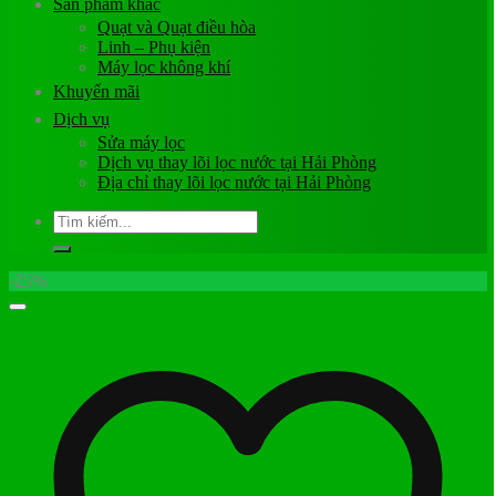
Sản phẩm khác
Quạt và Quạt điều hòa
Linh – Phụ kiện
Máy lọc không khí
Khuyến mãi
Dịch vụ
Sửa máy lọc
Dịch vụ thay lõi lọc nước tại Hải Phòng
Địa chỉ thay lõi lọc nước tại Hải Phòng
Tìm
kiếm:
-25%