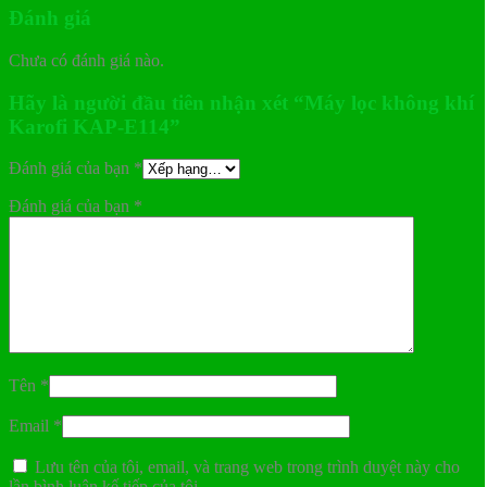
Đánh giá
Chưa có đánh giá nào.
Hãy là người đầu tiên nhận xét “Máy lọc không khí
Karofi KAP-E114”
Đánh giá của bạn
*
Đánh giá của bạn
*
Tên
*
Email
*
Lưu tên của tôi, email, và trang web trong trình duyệt này cho
lần bình luận kế tiếp của tôi.