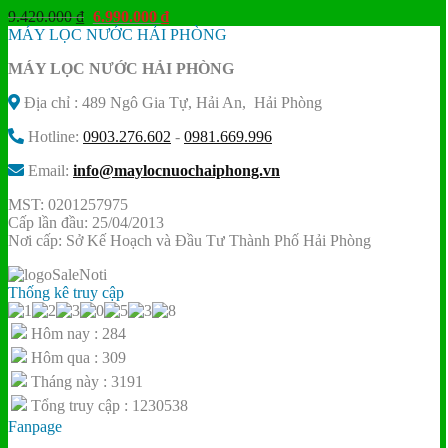
Giá
Giá
9.420.000
₫
6.990.000
₫
gốc
hiện
MÁY LỌC NƯỚC HẢI PHÒNG
là:
tại
MÁY LỌC NƯỚC HẢI PHÒNG
9.420.000 ₫.
là:
6.990.000 ₫.
Địa chỉ : 489 Ngô Gia Tự, Hải An, Hải Phòng
Hotline:
0903.276.602
-
0981.669.996
Email:
info@maylocnuochaiphong.vn
MST: 0201257975
Cấp lần đầu: 25/04/2013
Nơi cấp: Sở Kế Hoạch và Đầu Tư Thành Phố Hải Phòng
Thống kê truy cập
Hôm nay : 284
Hôm qua : 309
Tháng này : 3191
Tổng truy cập : 1230538
Fanpage