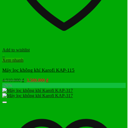
Add to wishlist
+
Xem nhanh
Máy lọc không khí Karofi KAP-115
Giá
Giá
4.910.000
₫
3.580.000
₫
gốc
hiện
-26%
là:
tại
4.910.000 ₫.
là:
3.580.000 ₫.