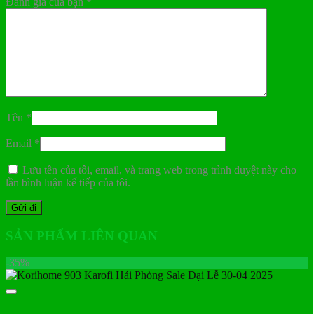
Đánh giá của bạn
*
Tên
*
Email
*
Lưu tên của tôi, email, và trang web trong trình duyệt này cho
lần bình luận kế tiếp của tôi.
SẢN PHẨM LIÊN QUAN
-35%