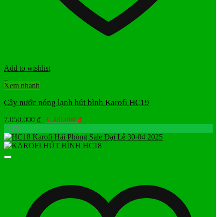
Add to wishlist
+
Xem nhanh
Cây nước nóng lạnh hút bình Karofi HC19
Giá
Giá
7.050.000
₫
3.300.000
₫
gốc
hiện
-48%
là:
tại
7.050.000 ₫.
là:
3.300.000 ₫.