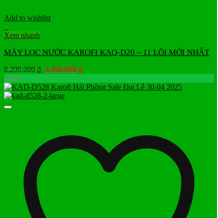
Add to wishlist
+
Xem nhanh
MÁY LỌC NƯỚC KAROFI KAQ-D20 – 11 LÕI MỚI NHẤT
Giá
Giá
8.290.000
₫
4.490.000
₫
gốc
hiện
-46%
là:
tại
8.290.000 ₫.
là:
4.490.000 ₫.