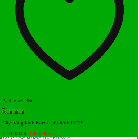
Add to wishlist
+
Xem nhanh
Cây nóng lạnh Karofi hút bình HC18
Giá
Giá
7.260.000
₫
3.800.000
₫
gốc
hiện