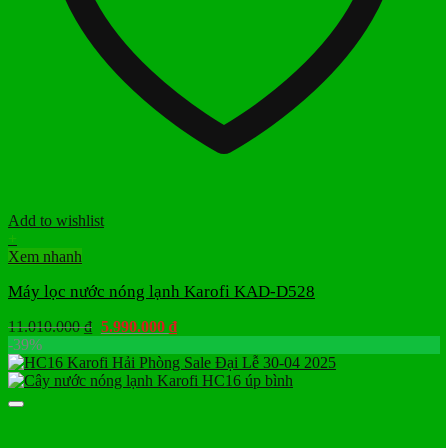
Add to wishlist
+
Xem nhanh
Máy lọc nước nóng lạnh Karofi KAD-D528
Giá
Giá
11.010.000
₫
5.990.000
₫
gốc
hiện
-39%
là:
tại
11.010.000 ₫.
là:
5.990.000 ₫.