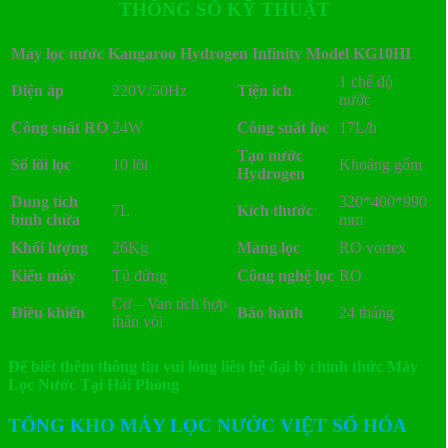
THÔNG SỐ KỸ THUẬT
Máy lọc nước Kangaroo Hydrogen Infinity
Model KG10HI
1 chế độ
Điện áp
220V/50Hz
Tiện ích
nước
Công suất RO
24W
Công suất lọc
17L/h
Tạo nước
Số lõi lọc
10 lõi
Khoáng gốm
Hydrogen
Dung tích
320*400*990
7L
Kích thước
bình chứa
mm
Khối lượng
26Kg
Màng lọc
RO vortex
Kiểu máy
Tủ đứng
Công nghệ lọc
RO
Cơ – Van tích hợp
Điều khiển
Bảo hành
24 tháng
thân vòi
Để biết thêm thông tin vui lòng liên hệ đại lý chính thức Máy
Lọc Nước Tại Hải Phòng
TỔNG KHO MÁY LỌC NƯỚC VIỆT SỐ HÓA