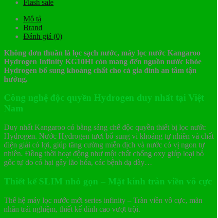
Flash sale
Mô tả
Brand
Đánh giá (0)
Không đơn thuần là lọc sạch nước, máy lọc nước Kangaroo
Hydrogen Infinity KG10HI còn mang đến nguồn nước khỏe
Hydrogen bổ sung khoáng chất cho cả gia đình an tâm tận
hưởng.
Công nghệ độc quyền Hydrogen duy nhất tại Việt
Nam
Duy nhất Kangaroo có bằng sáng chế độc quyền thiết bị lọc nước
Hydrogen. Nước Hydrogen tươi bổ sung vi khoáng tự nhiên và chất
điện giải có lợi, giúp tăng cường miễn dịch và nước có vị ngon tự
nhiên. Đồng thời hoạt động như một chất chống oxy giúp loại bỏ
gốc tự do có hại gây lão hóa, các bệnh dạ dày…
Thiết kế SLIM nhỏ gọn – Mặt kính tràn viền vô cực
Thế hệ máy lọc nước mới series infinity – Tràn viền vô cực, mãn
nhãn trải nghiệm, thiết kế đỉnh cao vượt trội.