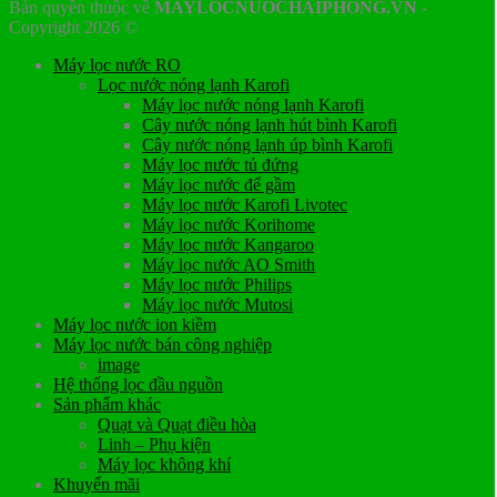
Bản quyền thuộc về
MAYLOCNUOCHAIPHONG.VN
-
Copyright 2026 ©
Máy lọc nước RO
Lọc nước nóng lạnh Karofi
Máy lọc nước nóng lạnh Karofi
Cây nước nóng lạnh hút bình Karofi
Cây nước nóng lạnh úp bình Karofi
Máy lọc nước tủ đứng
Máy lọc nước để gầm
Máy lọc nước Karofi Livotec
Máy lọc nước Korihome
Máy lọc nước Kangaroo
Máy lọc nước AO Smith
Máy lọc nước Philips
Máy lọc nước Mutosi
Máy lọc nước ion kiềm
Máy lọc nước bán công nghiệp
image
Hệ thống lọc đầu nguồn
Sản phẩm khác
Quạt và Quạt điều hòa
Linh – Phụ kiện
Máy lọc không khí
Khuyến mãi