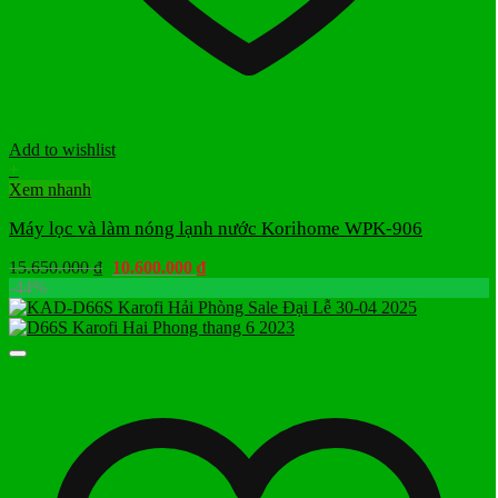
Add to wishlist
+
Xem nhanh
Máy lọc và làm nóng lạnh nước Korihome WPK-906
Giá
Giá
15.650.000
₫
10.600.000
₫
gốc
hiện
-44%
là:
tại
15.650.000 ₫.
là:
10.600.000 ₫.