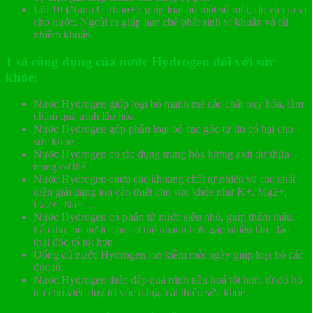
Lõi 10
(
Nano Carbon+): giúp loại bỏ một số mùi, flo và tạo vị
cho nước. Ngoài ra giúp hạn chế phát sinh vi khuẩn và tái
nhiễm khuẩn.
1 số công dụng của nước Hydrogen đối với sức
khỏe:
Nước Hydrogen giúp loại bỏ mạnh mẽ các chất oxy hóa, làm
chậm quá trình lão hóa.
Nước Hydrogen góp phần loại bỏ các gốc tự do có hại cho
sức khỏe.
Nước Hydrogen có tác dụng trung hòa lượng axit dư thừa
trong cơ thể.
Nước Hydrogen chứa các khoáng chất tự nhiên và các chất
điện giải dạng ion cần thiết cho sức khỏe như K+, Mg2+,
Ca2+, Na+…
Nước Hydrogen có phân tử nước siêu nhỏ, giúp thẩm thấu,
hấp thụ, bù nước cho cơ thể nhanh hơn gấp nhiều lần, đào
thải độc tố tốt hơn.
Uống đủ nước Hydrogen ion kiềm mỗi ngày giúp loại bỏ các
độc tố.
Nước Hydrogen thúc đấy quá trình tiêu hoá tốt hơn, từ đó hỗ
trợ cho việc duy trì vóc dáng, cải thiện sức khỏe.