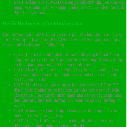
Lõi 4 (Màng RO 100GPD): Loại bỏ các chất rắn, ion kim loại
nặng, vi khuẩn, siêu vi khuẩn, chất hữu cơ… có kích thước từ
0.0001 micromet.
Hệ lõi Hydrogen giàu khoáng chất
Tận hưởng nguồn nước hydrogen quý giá để sống khỏe với máy lọc
nước Hydrogen Kangaroo KG10HI. Duy nhất Kangaroo độc quyền
công nghệ Hydrogen tại Việt Nam.
Lõi 5 (Fir+): Chia nhỏ phân tử nước, dễ dàng thẩm thấu và
tăng lượng oxy cho nước giúp nước lưu thông dễ dàng trong
cơ thể, giảm quá trình lão hóa và tránh khô da.
Lõi 6 (Orp+): Bổ sung chất chống oxy hóa, sẽ ngăn chặn quá
trình xâm nhập của những chất oxy có hại cho cơ thể, chống
lão hóa cho cơ thể.
Lõi 7 (HypH+): Lõi tạo ra nước kiềm tính có độ PH từ 7,5
đến 9 có khả năng trung hòa axit dư thừa trong cơ thể. Mất
cân bằng PH là nguyên nhân hàng đầu gây ra các bệnh mãn
tính như ung thư, tiểu đường, các bệnh về dạ dày, đường
ruột…
Lõi 8 (Mineral+): Cân bằng, bổ sung các khoáng chất cần
thiết cho nước như Ca, Mg,..
Lõi 9 (5 in 1): Lõi 5 trong 1 làm tăng độ pH và tạo nước có
độ điện giải thấp nhằm cân bằng độ pH.