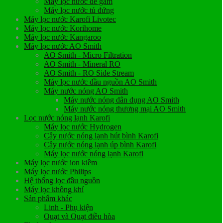
Máy lọc nước để gầm
Máy lọc nước tủ đứng
Máy lọc nước Karofi Livotec
Máy lọc nước Korihome
Máy lọc nước Kangaroo
Máy lọc nước AO Smith
AO Smith - Micro Filtration
AO Smith - Mineral RO
AO Smith - RO Side Stream
Máy lọc nước đầu nguồn AO Smith
Máy nước nóng AO Smith
Máy nước nóng dân dụng AO Smith
Máy nước nóng thương mại AO Smith
Lọc nước nóng lạnh Karofi
Máy lọc nước Hydrogen
Cây nước nóng lạnh hút bình Karofi
Cây nước nóng lạnh úp bình Karofi
Máy lọc nước nóng lạnh Karofi
Máy lọc nước ion kiềm
Máy lọc nước Philips
Hệ thống lọc đầu nguồn
Máy lọc không khí
Sản phẩm khác
Linh - Phụ kiện
Quạt và Quạt điều hòa