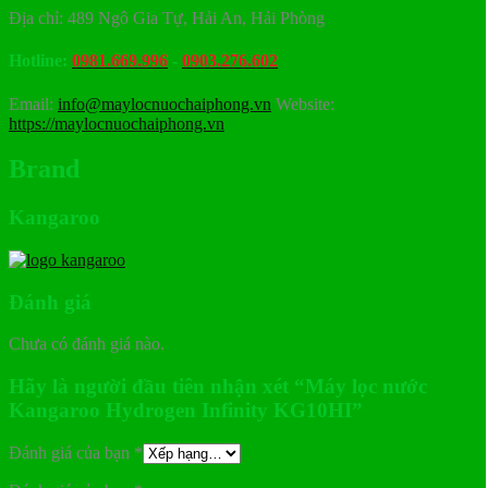
Địa chỉ: 489 Ngô Gia Tự, Hải An, Hải Phòng
Hotline:
0981.669.996
-
0903.276.602
Email:
info@maylocnuochaiphong.vn
Website:
https://maylocnuochaiphong.vn
Brand
Kangaroo
Đánh giá
Chưa có đánh giá nào.
Hãy là người đầu tiên nhận xét “Máy lọc nước
Kangaroo Hydrogen Infinity KG10HI”
Đánh giá của bạn
*