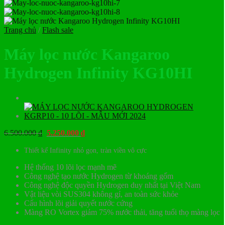
Trang chủ
/
Flash sale
Máy lọc nước Kangaroo
Hydrogen Infinity KG10HI
Giá
Giá
6.500.000
₫
5.250.000
₫
gốc
hiện
Thiết kế Infinity nhỏ gọn, tràn viền vô cực
là:
tại
6.500.000 ₫.
là:
Hệ thống 10 lõi lọc mạnh mẽ
5.250.000 ₫.
Công nghệ tạo nước Hydrogen từ khoáng gốm
Công nghệ độc quyền Hydrogen duy nhất tại Việt Nam
Vật liệu vòi SUS304 không gỉ, an toàn sức khỏe
Cấu hình lõi giải quyết nước cứng
Màng RO Vortex giảm 75% nước thải, tăng tuổi thọ màng lọc