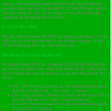
Máy lọc nước Kangaroo Infinity KG10HI kiểu dáng SLIM nhỏ
gọn, kích thước dài*sâu*cao lần lượt là 320*400*990 mm, thiết kế
mặt kính cường lực tràn viền ấn tượng sẽ mang đến không gian
sang trọng dù đặt máy tại bất cứ nơi đâu.
1 vòi cơ duy nhất
Máy lọc nước Hydrogen KG10HI của Kangaroo sử dụng 1 vòi duy
nhất, van lấy nước tích hợp thân tủ nên dễ dàng sử dụng. Vật liệu
SUS304 không gỉ, bền chắc, đảm bảo an toàn.
Hệ thống 10 lõi lọc mạnh mẽ
Sử dụng hệ thống 10 lõi lọc, Kangaroo KG10HI đặc biệt phù hợp
xử lý vượt trội nguồn nước cứng, nước nhiễm đá vôi. Công suất lọc
lớn 17L/h phù hợp nhu cầu sử dụng của gia đình đông người. Hệ 4
lõi lọc:
Lõi 1 (PP 5 Micron): Loại bỏ các chất rắn lơ lửng trong nước:
chất bẩn, bùn đất, rỉ sét… kích thước > 5 micron
Lõi 2 (Ion): khử mùi, chất hữu cơ, thuốc trừ sâu, thuốc bảo vệ
thực vật. Hấp thụ Ca2+, Mg2+ và giải phóng Na+
Lõi 3 (PP 1 Micron): Loại bỏ các chất rắn lơ lửng trong nước
có kích thước > 1 micron