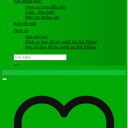
Sản phẩm khác
Quạt và Quạt điều hòa
Linh – Phụ kiện
Máy lọc không khí
Khuyến mãi
Dịch vụ
Sửa máy lọc
Dịch vụ thay lõi lọc nước tại Hải Phòng
Địa chỉ thay lõi lọc nước tại Hải Phòng
Tìm
kiếm:
-19%