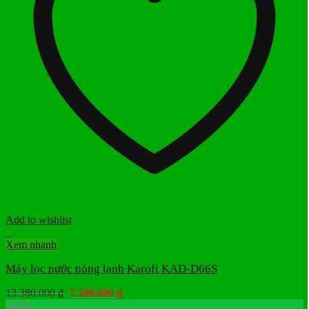
Add to wishlist
+
Xem nhanh
Máy lọc nước nóng lạnh Karofi KAD-D66S
Giá
Giá
13.380.000
₫
7.500.000
₫
gốc
hiện
-46%