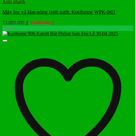
Xem nhanh
Máy lọc và làm nóng lạnh nước Korihome WPK-903
Giá
Giá
13.880.000
₫
9.000.000
₫
gốc
hiện
-32%
là:
tại
13.880.000 ₫.
là:
9.000.000 ₫.