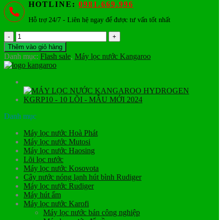
HOTLINE:
0981.669.996
Hỗ trợ 24/7 - Liên hệ ngay để được tư vấn tốt nhất
Máy
lọc
Thêm vào giỏ hàng
nước
Danh mục:
Flash sale
,
Máy lọc nước Kangaroo
Kangaroo
Hydrogen
Infinity
KG10HI
số
lượng
Danh mục
Máy lọc nước Hoà Phát
Máy lọc nước Mutosi
Máy lọc nước Haosing
Lõi lọc nước
Máy lọc nước Kosovota
Cây nước nóng lạnh hút bình Rudiger
Máy lọc nước Rudiger
Máy hút ẩm
Máy lọc nước Karofi
Máy lọc nước bán công nghiệp