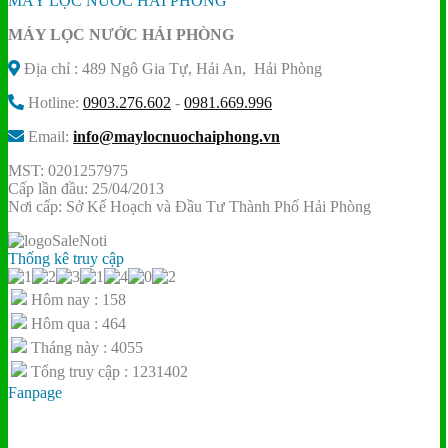
MÁY LỌC NƯỚC HẢI PHÒNG
là:
tại
MÁY LỌC NƯỚC HẢI PHÒNG
7.260.000 ₫.
là:
3.800.000 ₫.
Địa chỉ : 489 Ngô Gia Tự, Hải An, Hải Phòng
Hotline:
0903.276.602
-
0981.669.996
Email:
info@maylocnuochaiphong.vn
MST: 0201257975
Cấp lần đầu: 25/04/2013
Nơi cấp: Sở Kế Hoạch và Đầu Tư Thành Phố Hải Phòng
Thống kê truy cập
Hôm nay : 158
Hôm qua : 464
Tháng này : 4055
Tổng truy cập : 1231402
Fanpage