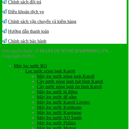
Chính sách đổi trả
Điều khoản dịch vụ
Chính sách vận chuyển và kiểm hàng
Hướng dẫn thanh toán
Chính sách bảo hành
Bản quyền thuộc về
MAYLOCNUOCHAIPHONG.VN
-
Copyright 2026 ©
Máy lọc nước RO
Lọc nước nóng lạnh Karofi
Máy lọc nước nóng lạnh Karofi
Cây nước nóng lạnh hút bình Karofi
Cây nước nóng lạnh úp bình Karofi
Máy lọc nước tủ đứng
Máy lọc nước để gầm
Máy lọc nước Karofi Livotec
Máy lọc nước Korihome
Máy lọc nước Kangaroo
Máy lọc nước AO Smith
Máy lọc nước Philips
Máy lọc nước Mutosi