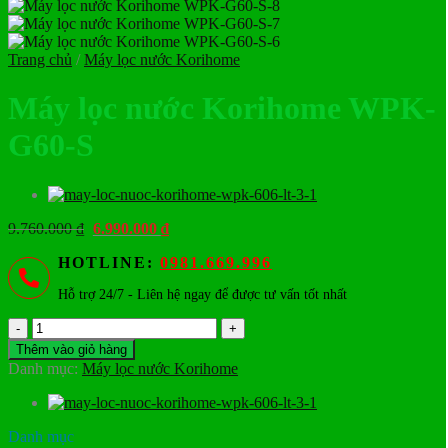
Trang chủ
/
Máy lọc nước Korihome
Máy lọc nước Korihome WPK-
G60-S
Giá
Giá
9.760.000
₫
6.990.000
₫
gốc
hiện
HOTLINE:
0981.669.996
là:
tại
9.760.000 ₫.
là:
Hỗ trợ 24/7 - Liên hệ ngay để được tư vấn tốt nhất
6.990.000 ₫.
Máy
lọc
Thêm vào giỏ hàng
nước
Danh mục:
Máy lọc nước Korihome
Korihome
WPK-
G60-
S
Danh mục