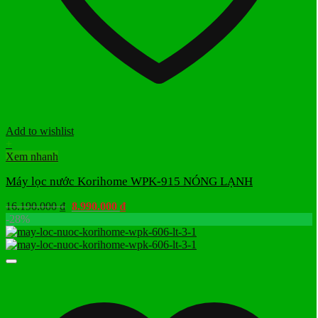
Add to wishlist
+
Xem nhanh
Máy lọc nước Korihome WPK-915 NÓNG LẠNH
Giá
Giá
16.190.000
₫
8.990.000
₫
gốc
hiện
-28%
là:
tại
16.190.000 ₫.
là:
8.990.000 ₫.