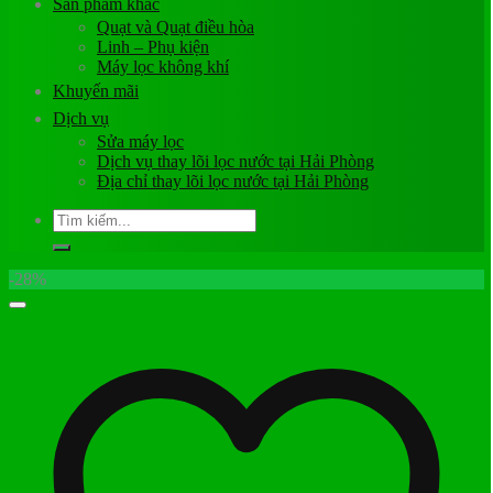
Sản phẩm khác
Quạt và Quạt điều hòa
Linh – Phụ kiện
Máy lọc không khí
Khuyến mãi
Dịch vụ
Sửa máy lọc
Dịch vụ thay lõi lọc nước tại Hải Phòng
Địa chỉ thay lõi lọc nước tại Hải Phòng
Tìm
kiếm:
-28%