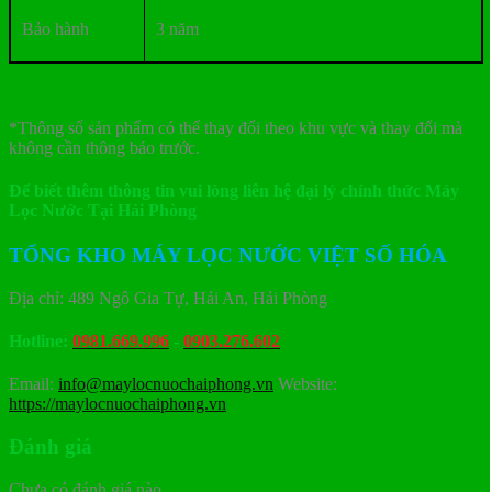
Bảo hành
3 năm
*Thông số sản phẩm có thể thay đổi theo khu vực và thay đổi mà
không cần thông báo trước.
Để biết thêm thông tin vui lòng liên hệ đại lý chính thức Máy
Lọc Nước Tại Hải Phòng
TỔNG KHO MÁY LỌC NƯỚC VIỆT SỐ HÓA
Địa chỉ: 489 Ngô Gia Tự, Hải An, Hải Phòng
Hotline:
0981.669.996
-
0903.276.602
Email:
info@maylocnuochaiphong.vn
Website:
https://maylocnuochaiphong.vn
Đánh giá
Chưa có đánh giá nào.