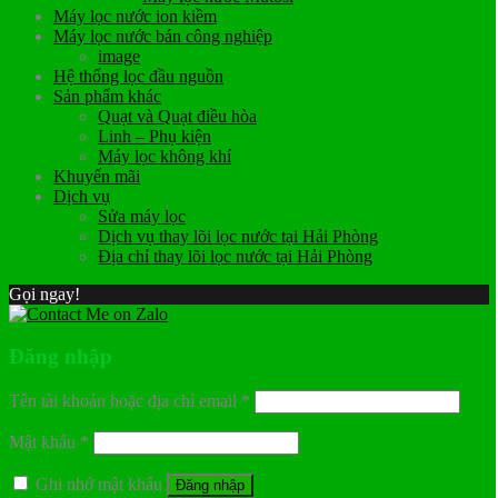
Máy lọc nước ion kiềm
Máy lọc nước bán công nghiệp
image
Hệ thống lọc đầu nguồn
Sản phẩm khác
Quạt và Quạt điều hòa
Linh – Phụ kiện
Máy lọc không khí
Khuyến mãi
Dịch vụ
Sửa máy lọc
Dịch vụ thay lõi lọc nước tại Hải Phòng
Địa chỉ thay lõi lọc nước tại Hải Phòng
Gọi ngay!
Đăng nhập
Tên tài khoản hoặc địa chỉ email
*
Mật khẩu
*
Ghi nhớ mật khẩu
Đăng nhập