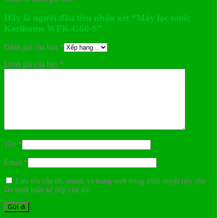
Hãy là người đầu tiên nhận xét “Máy lọc nước
Korihome WPK-G60-S”
Đánh giá của bạn
*
Đánh giá của bạn
*
Tên
*
Email
*
Lưu tên của tôi, email, và trang web trong trình duyệt này cho
lần bình luận kế tiếp của tôi.