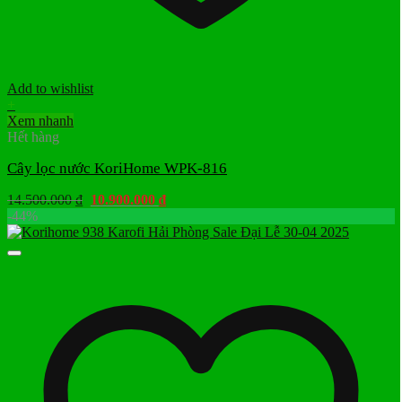
Add to wishlist
+
Xem nhanh
Hết hàng
Cây lọc nước KoriHome WPK-816
Giá
Giá
14.500.000
₫
10.900.000
₫
gốc
hiện
-44%
là:
tại
14.500.000 ₫.
là:
10.900.000 ₫.