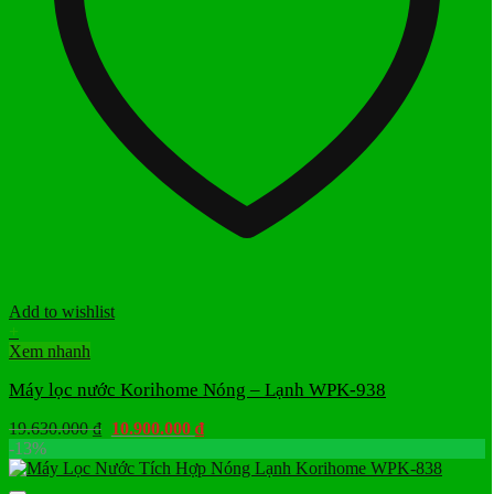
Add to wishlist
+
Xem nhanh
Máy lọc nước Korihome Nóng – Lạnh WPK-938
Giá
Giá
19.630.000
₫
10.900.000
₫
gốc
hiện
-13%
là:
tại
19.630.000 ₫.
là: