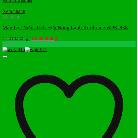
Add to wishlist
+
Xem nhanh
Hết hàng
Máy Lọc Nước Tích Hợp Nóng Lạnh Korihome WPK-838
Giá
Giá
17.010.000
₫
14.800.000
₫
gốc
hiện
-44%
là:
tại
17.010.000 ₫.
là:
14.800.000 ₫.