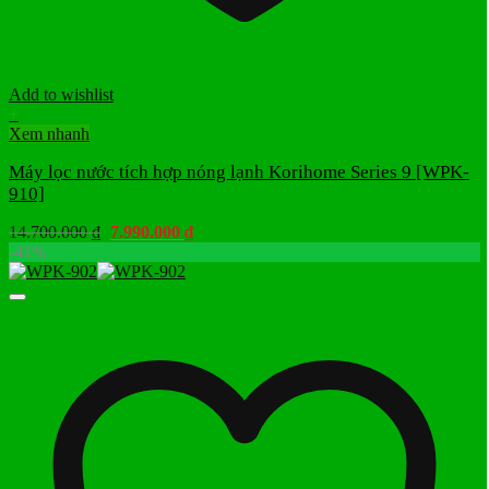
Add to wishlist
+
Xem nhanh
Máy lọc nước tích hợp nóng lạnh Korihome Series 9 [WPK-
910]
Giá
Giá
14.700.000
₫
7.990.000
₫
gốc
hiện
-41%
là:
tại
14.700.000 ₫.
là:
7.990.000 ₫.