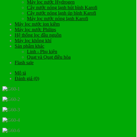
Máy lọc nước Hydrogen
Cây nước nóng lạnh hút bình Karofi
Cây nước nóng lạnh úp bình Karofi
Máy lọc nước nóng lạnh Karofi
Máy lọc nước ion kiềm
Máy lọc nước Philips
Hệ thống lọc đầu nguồn
Máy lọc không khí
Sản phẩm khác
Linh - Phụ kiện
Quạt và Quạt điều hòa
Flash sale
Mô tả
Đánh giá (0)