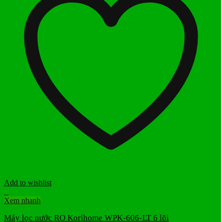
Add to wishlist
+
Xem nhanh
Máy lọc nước RO Korihome WPK-606-LT 6 lõi