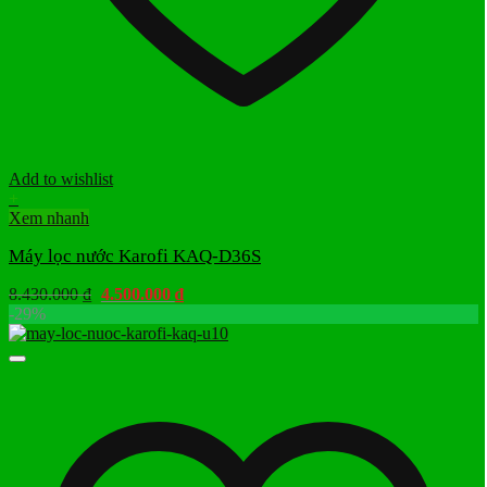
Add to wishlist
+
Xem nhanh
Máy lọc nước Karofi KAQ-D36S
Giá
Giá
8.430.000
₫
4.500.000
₫
gốc
hiện
-29%
là:
tại
8.430.000 ₫.
là:
4.500.000 ₫.