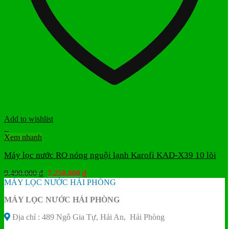
Add to wishlist
+
Xem nhanh
Máy lọc nước RO nóng nguội lạnh Karofi KAD-X39 10 lõi
Giá
Giá
9.490.000
₫
7.250.000
₫
gốc
hiện
MÁY LỌC NƯỚC HẢI PHÒNG
là:
tại
MÁY LỌC NƯỚC HẢI PHÒNG
9.490.000 ₫.
là:
7.250.000 ₫.
Địa chỉ : 489 Ngô Gia Tự, Hải An, Hải Phòng