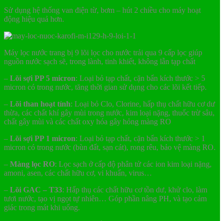
Sử dụng hệ thống van điện từ, bơm – hút 2 chiều cho máy hoạt
động hiệu quả hơn.
Máy lọc nước trang bị 9 lõi lọc cho nước trải qua 9 cấp lọc giúp
nguồn nước sạch sẽ, trong lành, tinh khiết, không lẫn tạp chất
–
Lõi sợi PP 5 micron
: Loại bỏ tạp chất, cặn bẩn kích thước > 5
micron có trong nước, tăng thời gian sử dụng cho các lõi kết tiếp.
–
Lõi than hoạt tính
: Loại bỏ Clo, Clorine, hấp thụ chất hữu cơ dư
thừa, các chất khí gây mùi trong nước, kim loại nặng, thuốc trừ sâu,
chất gây mùi và các chất oxy hóa gây hỏng màng RO
–
Lõi sợi PP 1 micron
: Loại bỏ tạp chất, cặn bẩn kích thước > 1
micron có trong nước (bùn đất, sạn cát), rong rêu, bảo vệ màng RO.
–
Màng lọc RO
: Lọc sạch ở cấp độ phân tử các ion kim loại nặng,
amoni, asen, các chất hữu cơ, vi khuẩn, virus…
–
Lõi GAC – T33
: Hấp thụ các chất hữu cơ tồn dư, khử clo, làm
tươi nước, tạo vị ngọt tự nhiên… Góp phần nâng PH, và tạo cảm
giác trong mát khi uống.