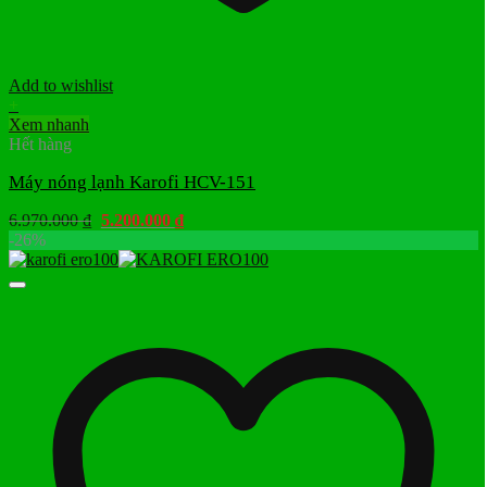
Add to wishlist
+
Xem nhanh
Hết hàng
Máy nóng lạnh Karofi HCV-151
Giá
Giá
6.970.000
₫
5.200.000
₫
gốc
hiện
-26%
là:
tại
6.970.000 ₫.
là:
5.200.000 ₫.