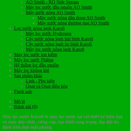
AO Smith - RO Side Stream
Máy lọc nước đầu nguồn AO Smith
Máy nước nóng AO Smith
Máy nước nóng dân dụng AO Smith
Máy nước nóng thương mại AO Smith
Lọc nước nóng lạnh Karofi
Máy lọc nước Hydrogen
Cây nước nóng lạnh hút bình Karofi
Cây nước nóng lạnh úp bình Karofi
Máy lọc nước nóng lạnh Karofi
Máy lọc nước ion kiềm
Máy lọc nước Philips
Hệ thống lọc đầu nguồn
Máy lọc không khí
Sản phẩm khác
Linh - Phụ kiện
Quạt và Quạt điều hòa
Flash sale
Mô tả
Đánh giá (0)
Máy lọc nước Karofi là máy lọc nước tại vòi thiết kế hiện đại,
vỏ máy dày chắc, cứng cáp, tạo khối sang trọng, lắp đặt ổn
định trên mọi mặt phẳng