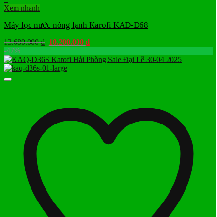
Xem nhanh
Máy lọc nước nóng lạnh Karofi KAD-D68
Giá
Giá
13.680.000
₫
10.200.000
₫
gốc
hiện
-47%
là:
tại
13.680.000 ₫.
là:
10.200.000 ₫.