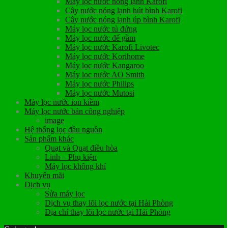
Máy lọc nước nóng lạnh Karofi
Cây nước nóng lạnh hút bình Karofi
Cây nước nóng lạnh úp bình Karofi
Máy lọc nước tủ đứng
Máy lọc nước để gầm
Máy lọc nước Karofi Livotec
Máy lọc nước Korihome
Máy lọc nước Kangaroo
Máy lọc nước AO Smith
Máy lọc nước Philips
Máy lọc nước Mutosi
Máy lọc nước ion kiềm
Máy lọc nước bán công nghiệp
image
Hệ thống lọc đầu nguồn
Sản phẩm khác
Quạt và Quạt điều hòa
Linh – Phụ kiện
Máy lọc không khí
Khuyến mãi
Dịch vụ
Sửa máy lọc
Dịch vụ thay lõi lọc nước tại Hải Phòng
Địa chỉ thay lõi lọc nước tại Hải Phòng