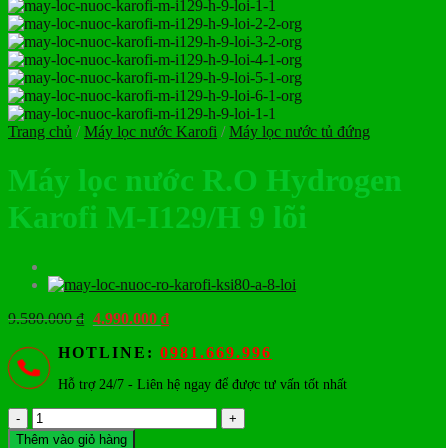
Trang chủ
/
Máy lọc nước Karofi
/
Máy lọc nước tủ đứng
Máy lọc nước R.O Hydrogen
Karofi M-I129/H 9 lõi
Giá
Giá
9.580.000
₫
4.990.000
₫
gốc
hiện
HOTLINE:
0981.669.996
là:
tại
9.580.000 ₫.
là:
Hỗ trợ 24/7 - Liên hệ ngay để được tư vấn tốt nhất
4.990.000 ₫.
Máy
lọc
Thêm vào giỏ hàng