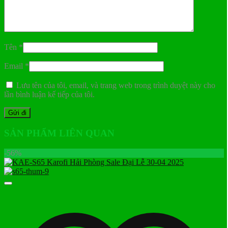
Tên
*
Email
*
Lưu tên của tôi, email, và trang web trong trình duyệt này cho
lần bình luận kế tiếp của tôi.
SẢN PHẨM LIÊN QUAN
-56%