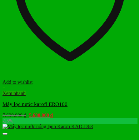
Add to wishlist
+
Xem nhanh
Máy lọc nước karofi ERO100
Giá
Giá
7.690.000
₫
5.680.000
₫
gốc
hiện
-25%
là:
tại
7.690.000 ₫.
là:
5.680.000 ₫.