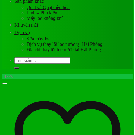
Sản phẩm khác
Quạt và Quạt điều hòa
Linh – Phụ kiện
Máy lọc không khí
Khuyến mãi
Dịch vụ
Sửa máy lọc
Dịch vụ thay lõi lọc nước tại Hải Phòng
Địa chỉ thay lõi lọc nước tại Hải Phòng
Tìm
kiếm:
-48%