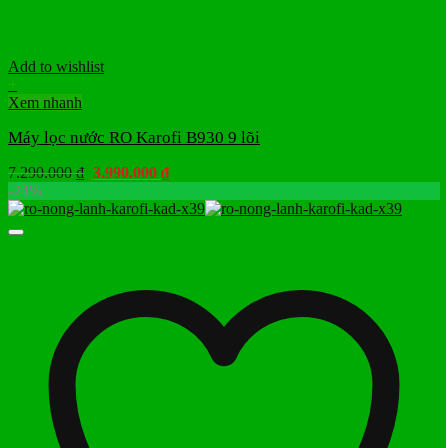
Add to wishlist
+
Xem nhanh
Máy lọc nước RO Karofi B930 9 lõi
Giá
Giá
7.290.000
₫
3.990.000
₫
gốc
hiện
-24%
là:
tại
7.290.000 ₫.
là:
3.990.000 ₫.