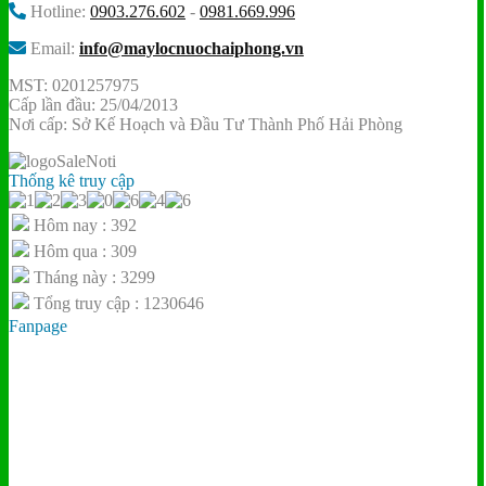
Hotline:
0903.276.602
-
0981.669.996
Email:
info@maylocnuochaiphong.vn
MST: 0201257975
Cấp lần đầu: 25/04/2013
Nơi cấp: Sở Kế Hoạch và Đầu Tư Thành Phố Hải Phòng
Thống kê truy cập
Hôm nay : 392
Hôm qua : 309
Tháng này : 3299
Tổng truy cập : 1230646
Fanpage