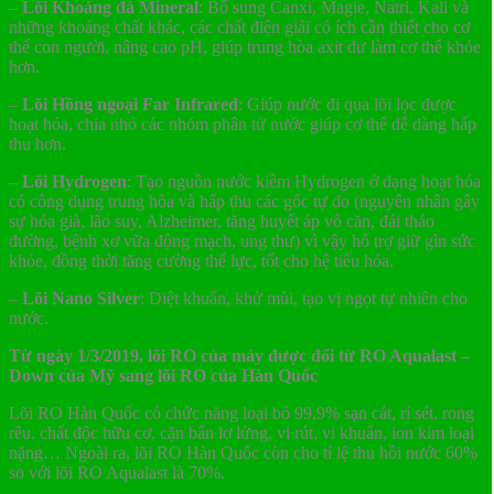
–
Lõi Khoáng đá Mineral
: Bổ sung Canxi, Magie, Natri, Kali và
những khoáng chất khác, các chất điện giải có ích cần thiết cho cơ
thể con người, nâng cao pH, giúp trung hòa axit dư làm cơ thể khỏe
hơn.
–
Lõi Hồng ngoại Far Infrared
: Giúp nước đi qua lõi lọc được
hoạt hóa, chia nhỏ các nhóm phân tử nước giúp cơ thể dễ dàng hấp
thu hơn.
–
Lõi Hydrogen
: Tạo nguồn nước kiềm Hydrogen ở dạng hoạt hóa
có công dụng trung hòa và hấp thu các gốc tự do (nguyên nhân gây
sự hóa già, lão suy, Alzheimer, tăng huyết áp vô căn, đái tháo
đường, bệnh xơ vữa động mạch, ung thư) vì vậy hỗ trợ giữ gìn sức
khỏe, đồng thời tăng cường thể lực, tốt cho hệ tiêu hóa.
–
Lõi Nano Silver
: Diệt khuẩn, khử mùi, tạo vị ngọt tự nhiên cho
nước.
Từ ngày 1/3/2019, lõi RO của máy được đổi từ RO Aqualast –
Down của Mỹ sang lõi RO của Hàn Quốc
Lõi RO Hàn Quốc có chức năng loại bỏ 99,9% sạn cát, rỉ sét, rong
rêu, chất độc hữu cơ, cặn bẩn lơ lửng, vi rút, vi khuẩn, ion kim loại
nặng… Ngoài ra, lõi RO Hàn Quốc còn cho tỉ lệ thu hồi nước 60%
so với lõi RO Aqualast là 70%.