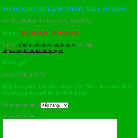
TỔNG KHO MÁY LỌC NƯỚC VIỆT SỐ HÓA
Địa chỉ: 489 Ngô Gia Tự, Hải An, Hải Phòng
Hotline:
0981.669.996
-
0903.276.602
Email:
info@maylocnuochaiphong.vn
Website:
https://maylocnuochaiphong.vn
Đánh giá
Chưa có đánh giá nào.
Hãy là người đầu tiên nhận xét “Máy lọc nước R.O
Hydrogen Karofi M-I129/H 9 lõi”
Đánh giá của bạn
*
Đánh giá của bạn
*