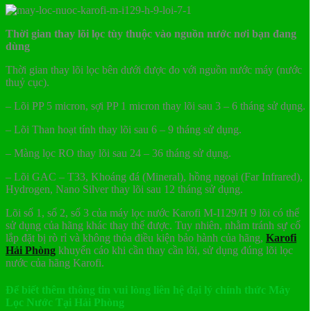
Thời gian thay lõi lọc tùy thuộc vào nguồn nước nơi bạn đang
dùng
Thời gian thay lõi lọc bên dưới được đo với nguồn nước máy (nước
thuỷ cục).
– Lõi PP 5 micron, sợi PP 1 micron thay lõi sau 3 – 6 tháng sử dụng.
– Lõi Than hoạt tính thay lõi sau 6 – 9 tháng sử dụng.
– Màng lọc RO thay lõi sau 24 – 36 tháng sử dụng.
– Lõi GAC – T33, Khoáng đá (Mineral), hồng ngoại (Far Infrared),
Hydrogen, Nano Silver thay lõi sau 12 tháng sử dụng.
Lõi số 1, số 2, số 3 của máy lọc nước Karofi M-I129/H 9 lõi có thể
sử dụng của hãng khác thay thế được. Tuy nhiên, nhằm tránh sự cố
lắp đặt bị rò rỉ và không thỏa điều kiện bảo hành của hãng,
Karofi
Hải Phòng
khuyến cáo khi cần thay cần lõi, sử dụng đúng lõi lọc
nước của hãng Karofi.
Để biết thêm thông tin vui lòng liên hệ đại lý chính thức Máy
Lọc Nước Tại Hải Phòng