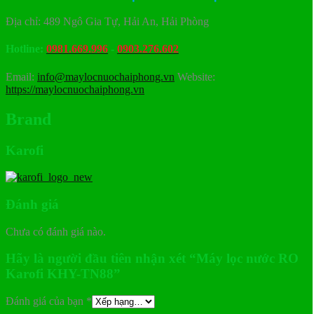
Địa chỉ: 489 Ngô Gia Tự, Hải An, Hải Phòng
Hotline:
0981.669.996
-
0903.276.602
Email:
info@maylocnuochaiphong.vn
Website:
https://maylocnuochaiphong.vn
Brand
Karofi
Đánh giá
Chưa có đánh giá nào.
Hãy là người đầu tiên nhận xét “Máy lọc nước RO
Karofi KHY-TN88”
Đánh giá của bạn
*