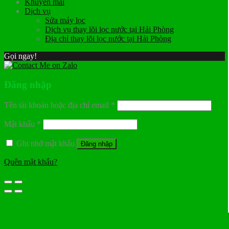
Khuyến mãi
Dịch vụ
Sửa máy lọc
Dịch vụ thay lõi lọc nước tại Hải Phòng
Địa chỉ thay lõi lọc nước tại Hải Phòng
Gọi ngay!
Đăng nhập
Tên tài khoản hoặc địa chỉ email
*
Mật khẩu
*
Ghi nhớ mật khẩu
Đăng nhập
Quên mật khẩu?