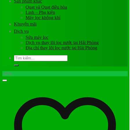
Sản phẩm khác
Quạt và Quạt điều hòa
Linh – Phụ kiện
Máy lọc không khí
Khuyến mãi
Dịch vụ
Sửa máy lọc
Dịch vụ thay lõi lọc nước tại Hải Phòng
Địa chỉ thay lõi lọc nước tại Hải Phòng
Tìm
kiếm:
-49%