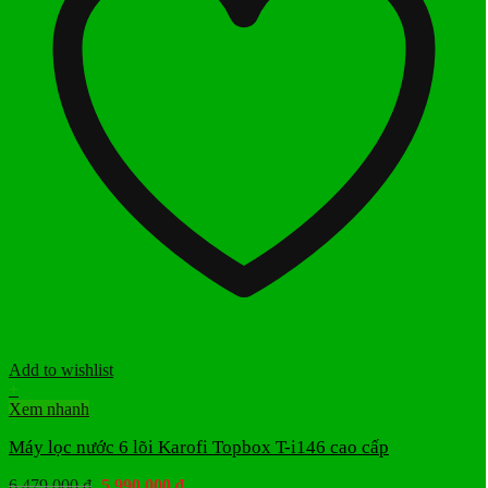
Add to wishlist
+
Xem nhanh
Máy lọc nước 6 lõi Karofi Topbox T-i146 cao cấp
Giá
Giá
6.479.000
₫
5.990.000
₫