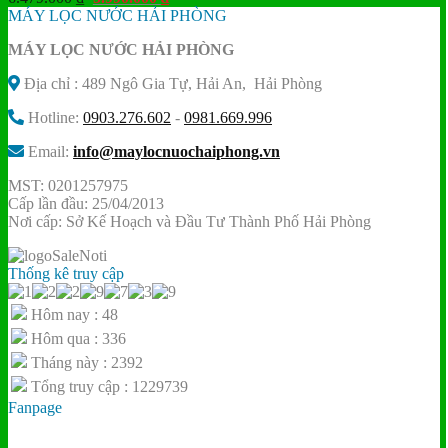
gốc
hiện
MÁY LỌC NƯỚC HẢI PHÒNG
là:
tại
MÁY LỌC NƯỚC HẢI PHÒNG
6.479.000 ₫.
là:
5.990.000 ₫.
Địa chỉ : 489 Ngô Gia Tự, Hải An, Hải Phòng
Hotline:
0903.276.602
-
0981.669.996
Email:
info@maylocnuochaiphong.vn
MST: 0201257975
Cấp lần đầu: 25/04/2013
Nơi cấp: Sở Kế Hoạch và Đầu Tư Thành Phố Hải Phòng
Thống kê truy cập
Hôm nay : 48
Hôm qua : 336
Tháng này : 2392
Tổng truy cập : 1229739
Fanpage