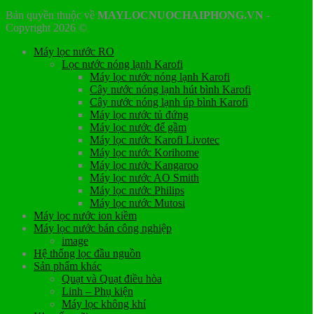
Bản quyền thuộc về
MAYLOCNUOCHAIPHONG.VN
-
Copyright 2026 ©
Máy lọc nước RO
Lọc nước nóng lạnh Karofi
Máy lọc nước nóng lạnh Karofi
Cây nước nóng lạnh hút bình Karofi
Cây nước nóng lạnh úp bình Karofi
Máy lọc nước tủ đứng
Máy lọc nước để gầm
Máy lọc nước Karofi Livotec
Máy lọc nước Korihome
Máy lọc nước Kangaroo
Máy lọc nước AO Smith
Máy lọc nước Philips
Máy lọc nước Mutosi
Máy lọc nước ion kiềm
Máy lọc nước bán công nghiệp
image
Hệ thống lọc đầu nguồn
Sản phẩm khác
Quạt và Quạt điều hòa
Linh – Phụ kiện
Máy lọc không khí