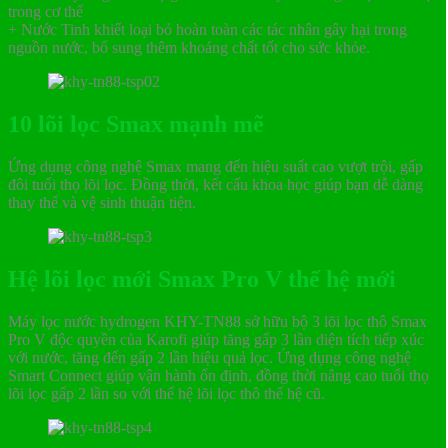
trong cơ thể
+ Nước Tinh khiết loại bỏ hoàn toàn các tác nhân gây hại trong
nguồn nước, bổ sung thêm khoáng chất tốt cho sức khỏe.
10 lõi lọc Smax mạnh mẽ
Ứng dụng công nghệ Smax mang đến hiệu suất cao vượt trội, gấp
đôi tuổi thọ lõi lọc. Đồng thời, kết cấu khoa học giúp bạn dễ dàng
thay thế và vệ sinh thuận tiện.
Hệ lõi lọc mới Smax Pro V thế hệ mới
Máy lọc nước hydrogen KHY-TN88 sở hữu bộ 3 lõi lọc thô Smax
Pro V độc quyền của Karofi giúp tăng gấp 3 lần diện tích tiếp xúc
với nước, tăng đến gấp 2 lần hiệu quả lọc. Ứng dụng công nghệ
Smart Connect giúp vận hành ổn định, đồng thời nâng cao tuổi thọ
lõi lọc gấp 2 lần so với thế hệ lõi lọc thô thế hệ cũ.