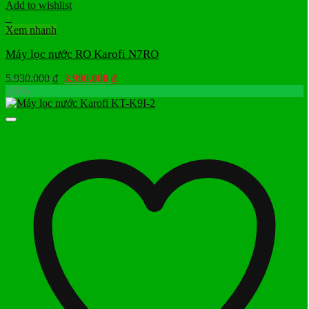
Add to wishlist
+
Xem nhanh
Máy lọc nước RO Karofi N7RO
Giá
Giá
5.930.000
₫
3.990.000
₫
gốc
hiện
-26%
là:
tại
5.930.000 ₫.
là:
3.990.000 ₫.