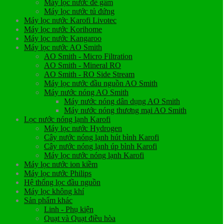
Máy lọc nước để gầm
Máy lọc nước tủ đứng
Máy lọc nước Karofi Livotec
Máy lọc nước Korihome
Máy lọc nước Kangaroo
Máy lọc nước AO Smith
AO Smith - Micro Filtration
AO Smith - Mineral RO
AO Smith - RO Side Stream
Máy lọc nước đầu nguồn AO Smith
Máy nước nóng AO Smith
Máy nước nóng dân dụng AO Smith
Máy nước nóng thương mại AO Smith
Lọc nước nóng lạnh Karofi
Máy lọc nước Hydrogen
Cây nước nóng lạnh hút bình Karofi
Cây nước nóng lạnh úp bình Karofi
Máy lọc nước nóng lạnh Karofi
Máy lọc nước ion kiềm
Máy lọc nước Philips
Hệ thống lọc đầu nguồn
Máy lọc không khí
Sản phẩm khác
Linh - Phụ kiện
Quạt và Quạt điều hòa