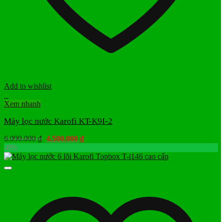
Add to wishlist
+
Xem nhanh
Máy lọc nước Karofi KT-K9I-2
Giá
Giá
6.090.000
₫
4.500.000
₫
gốc
hiện
-8%
là:
tại
6.090.000 ₫.
là:
4.500.000 ₫.