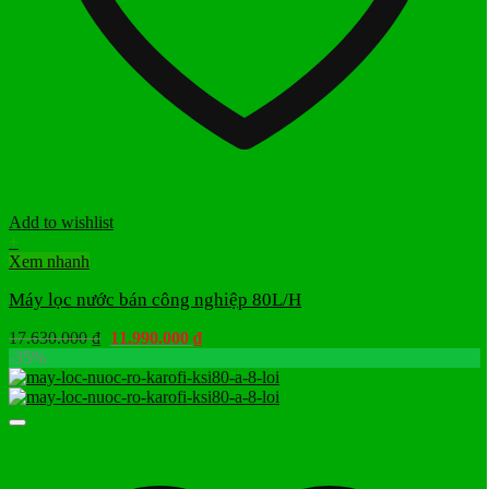
Add to wishlist
+
Xem nhanh
Máy lọc nước bán công nghiệp 80L/H
Giá
Giá
17.630.000
₫
11.990.000
₫
gốc
hiện
-35%
là:
tại
17.630.000 ₫.
là:
11.990.000 ₫.