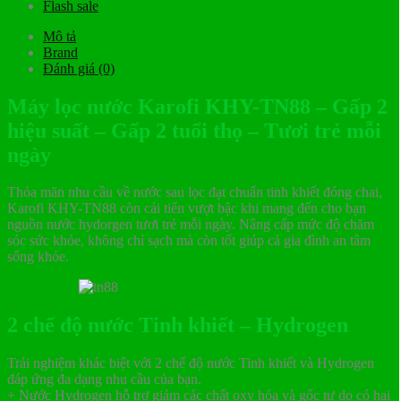
Flash sale
Mô tả
Brand
Đánh giá (0)
Máy lọc nước Karofi KHY-TN88 – Gấp 2
hiệu suất – Gấp 2 tuổi thọ – Tươi trẻ mỗi
ngày
Thỏa mãn nhu cầu về nước sau lọc đạt chuẩn tinh khiết đóng chai,
Karofi KHY-TN88 còn cải tiến vượt bậc khi mang đến cho bạn
nguồn nước hydorgen tươi trẻ mỗi ngày. Nâng cấp mức độ chăm
sóc sức khỏe, không chỉ sạch mà còn tốt giúp cả gia đình an tâm
sống khỏe.
2 chế độ nước Tinh khiết – Hydrogen
Trải nghiệm khác biệt với 2 chế độ nước Tinh khiết và Hydrogen
đáp ứng đa dạng nhu cầu của bạn.
+ Nước Hydrogen hỗ trợ giảm các chất oxy hóa và gốc tự do có hại