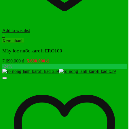
Add to wishlist
+
Xem nhanh
Máy lọc nước karofi ERO100
Giá
Giá
7.690.000
₫
5.680.000
₫
gốc
hiện
-24%
là:
tại
7.690.000 ₫.
là:
5.680.000 ₫.