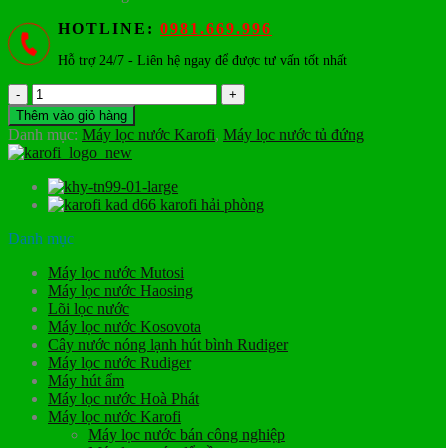
HOTLINE:
0981.669.996
Hỗ trợ 24/7 - Liên hệ ngay để được tư vấn tốt nhất
Máy
lọc
Thêm vào giỏ hàng
nước
Danh mục:
Máy lọc nước Karofi
,
Máy lọc nước tủ đứng
RO
Karofi
KHY-
TN88
số
lượng
Danh mục
Máy lọc nước Mutosi
Máy lọc nước Haosing
Lõi lọc nước
Máy lọc nước Kosovota
Cây nước nóng lạnh hút bình Rudiger
Máy lọc nước Rudiger
Máy hút ẩm
Máy lọc nước Hoà Phát
Máy lọc nước Karofi
Máy lọc nước bán công nghiệp