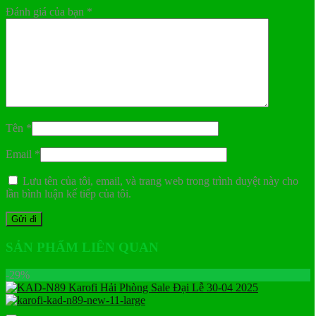
Đánh giá của bạn
*
Tên
*
Email
*
Lưu tên của tôi, email, và trang web trong trình duyệt này cho
lần bình luận kế tiếp của tôi.
SẢN PHẨM LIÊN QUAN
-29%