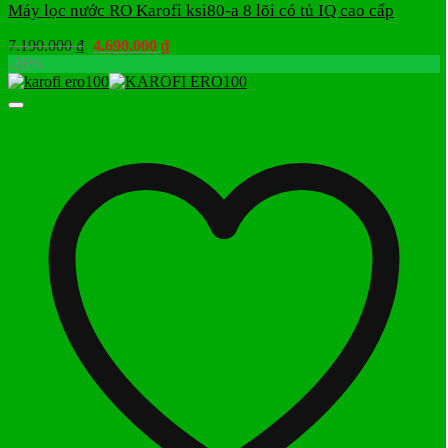
Máy lọc nước RO Karofi ksi80-a 8 lõi có tủ IQ cao cấp
Giá
Giá
7.190.000
₫
4.690.000
₫
gốc
hiện
-26%
là:
tại
7.190.000 ₫.
là:
4.690.000 ₫.