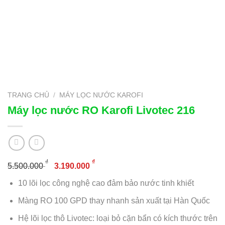
TRANG CHỦ
/
MÁY LỌC NƯỚC KAROFI
Máy lọc nước RO Karofi Livotec 216
Giá
Giá
₫
₫
5.500.000
3.190.000
gốc
hiện
10 lõi lọc công nghệ cao đảm bảo nước tinh khiết
là:
tại
5.500.000 ₫.
là:
Màng RO 100 GPD thay nhanh sản xuất tại Hàn Quốc
3.190.000 ₫.
Hệ lõi lọc thô Livotec: loại bỏ cặn bẩn có kích thước trên