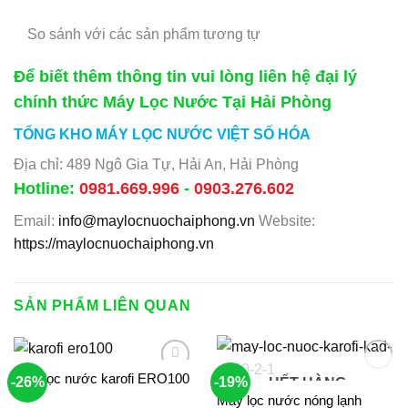
So sánh với các sản phẩm tương tự
Để biết thêm thông tin vui lòng liên hệ đại lý
chính thức Máy Lọc Nước Tại Hải Phòng
TỔNG KHO MÁY LỌC NƯỚC VIỆT SỐ HÓA
Địa chỉ: 489 Ngô Gia Tự, Hải An, Hải Phòng
Hotline:
0981.669.996
-
0903.276.602
Email:
info@maylocnuochaiphong.vn
Website:
https://maylocnuochaiphong.vn
SẢN PHẨM LIÊN QUAN
Máy lọc nước karofi ERO100
-26%
-19%
HẾT HÀNG
Máy lọc nước nóng lạnh