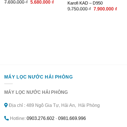
Giá
Giá
7.690.000
₫
5.680.000
₫
Add to
Add to
Karofi KAD – D950
gốc
hiện
wishlist
wishlist
Giá
Giá
9.750.000
₫
7.900.000
₫
là:
tại
gốc
hiện
7.690.000 ₫.
là:
là:
tại
5.680.000 ₫.
9.750.000 ₫.
là:
7.900
MÁY LỌC NƯỚC HẢI PHÒNG
MÁY LỌC NƯỚC HẢI PHÒNG
Địa chỉ : 489 Ngô Gia Tự, Hải An, Hải Phòng
Hotline:
0903.276.602
-
0981.669.996