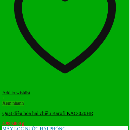
Add to wishlist
+
Xem nhanh
Quạt điều hòa hai chiều Karofi KAC-020HR
4.980.000
₫
MÁY LỌC NƯỚC HẢI PHÒNG