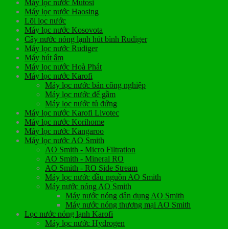
Máy lọc nước Mutosi
Máy lọc nước Haosing
Lõi lọc nước
Máy lọc nước Kosovota
Cây nước nóng lạnh hút bình Rudiger
Máy lọc nước Rudiger
Máy hút ẩm
Máy lọc nước Hoà Phát
Máy lọc nước Karofi
Máy lọc nước bán công nghiệp
Máy lọc nước để gầm
Máy lọc nước tủ đứng
Máy lọc nước Karofi Livotec
Máy lọc nước Korihome
Máy lọc nước Kangaroo
Máy lọc nước AO Smith
AO Smith - Micro Filtration
AO Smith - Mineral RO
AO Smith - RO Side Stream
Máy lọc nước đầu nguồn AO Smith
Máy nước nóng AO Smith
Máy nước nóng dân dụng AO Smith
Máy nước nóng thương mại AO Smith
Lọc nước nóng lạnh Karofi
Máy lọc nước Hydrogen