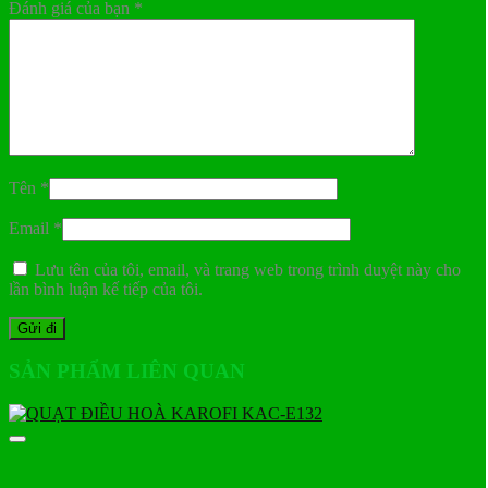
Đánh giá của bạn
*
Tên
*
Email
*
Lưu tên của tôi, email, và trang web trong trình duyệt này cho
lần bình luận kế tiếp của tôi.
SẢN PHẨM LIÊN QUAN