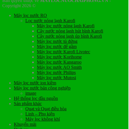
Bản quyền thuộc về
MAYLOCNUOCHAIPHONG.VN
-
Copyright 2026 ©
Máy lọc nước RO
Lọc nước nóng lạnh Karofi
Máy lọc nước nóng lạnh Karofi
Cây nước nóng lạnh hút bình Karofi
Cây nước nóng lạnh úp bình Karofi
Máy lọc nước tủ đứng
Máy lọc nước để gầm
Máy lọc nước Karofi Livotec
Máy lọc nước Korihome
Máy lọc nước Kangaroo
Máy lọc nước AO Smith
Máy lọc nước Philips
Máy lọc nước Mutosi
Máy lọc nước ion kiềm
Máy lọc nước bán công nghiệp
image
Hệ thống lọc đầu nguồn
Sản phẩm khác
Quạt và Quạt điều hòa
Linh – Phụ kiện
Máy lọc không khí
Khuyến mãi