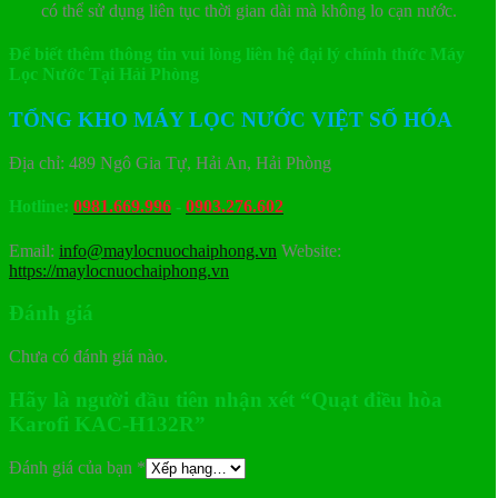
có thể sử dụng liên tục thời gian dài mà không lo cạn nước.
Để biết thêm thông tin vui lòng liên hệ đại lý chính thức Máy
Lọc Nước Tại Hải Phòng
TỔNG KHO MÁY LỌC NƯỚC VIỆT SỐ HÓA
Địa chỉ: 489 Ngô Gia Tự, Hải An, Hải Phòng
Hotline:
0981.669.996
-
0903.276.602
Email:
info@maylocnuochaiphong.vn
Website:
https://maylocnuochaiphong.vn
Đánh giá
Chưa có đánh giá nào.
Hãy là người đầu tiên nhận xét “Quạt điều hòa
Karofi KAC-H132R”
Đánh giá của bạn
*