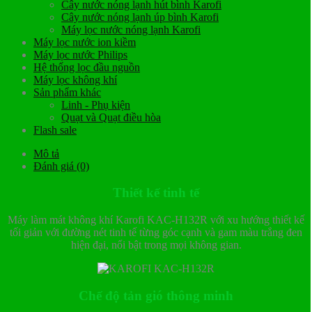
Cây nước nóng lạnh hút bình Karofi
Cây nước nóng lạnh úp bình Karofi
Máy lọc nước nóng lạnh Karofi
Máy lọc nước ion kiềm
Máy lọc nước Philips
Hệ thống lọc đầu nguồn
Máy lọc không khí
Sản phẩm khác
Linh - Phụ kiện
Quạt và Quạt điều hòa
Flash sale
Mô tả
Đánh giá (0)
Thiết kế tinh tế
Máy làm mát không khí Karofi KAC-H132R với xu hướng thiết kế
tối giản với đường nét tinh tế từng góc cạnh và gam màu trắng đen
hiện đại, nổi bật trong mọi không gian.
Chế độ tản gió thông minh