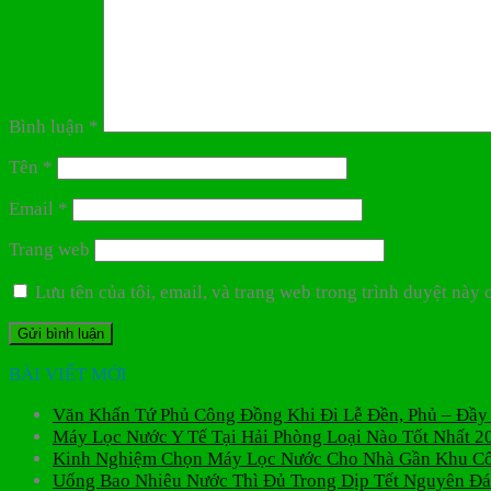
Bình luận
*
Tên
*
Email
*
Trang web
Lưu tên của tôi, email, và trang web trong trình duyệt này c
BÀI VIẾT MỚI
Văn Khấn Tứ Phủ Công Đồng Khi Đi Lễ Đền, Phủ – Đầy
Máy Lọc Nước Y Tế Tại Hải Phòng Loại Nào Tốt Nhất 2
Kinh Nghiệm Chọn Máy Lọc Nước Cho Nhà Gần Khu C
Uống Bao Nhiêu Nước Thì Đủ Trong Dịp Tết Nguyên Đ