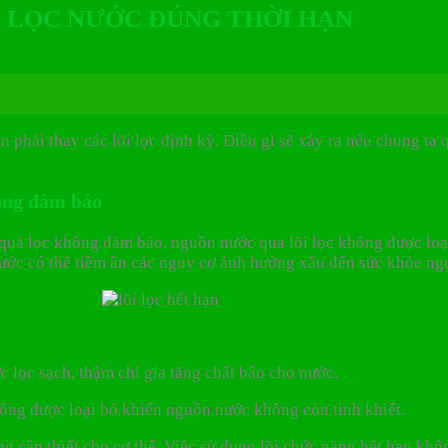
ÕI LỌC NƯỚC ĐÚNG THỜI HẠN
 phải thay các lõi lọc định kỳ. Điều gì sẽ xảy ra nếu chung ta
hông đảm bảo
u quả lọc không đảm bảo, nguồn nước qua lõi lọc không được loạ
ước có thể tiềm ẩn các nguy cơ ảnh hưởng xấu đến sức khỏe ng
c lọc sạch, thậm chí gia tăng chất bẩn cho nước.
hông được loại bỏ khiến nguồn nước không còn tinh khiết.
áng cần thiết cho cơ thể. Việc sử dụng lõi chức năng hết hạn kh