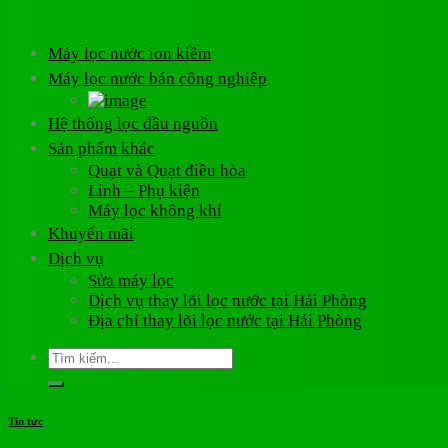
Máy lọc nước ion kiềm
Máy lọc nước bán công nghiệp
Hệ thống lọc đầu nguồn
Sản phẩm khác
Quạt và Quạt điều hòa
Linh – Phụ kiện
Máy lọc không khí
Khuyến mãi
Dịch vụ
Sửa máy lọc
Dịch vụ thay lõi lọc nước tại Hải Phòng
Địa chỉ thay lõi lọc nước tại Hải Phòng
Tìm
kiếm:
Tin tức