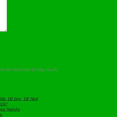
ho lần bình luận kế tiếp của tôi.
 Đủ, Dễ Đọc, Dễ Nhớ
026?
ông Nghiệp
án