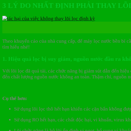
3 LÝ DO NHẤT ĐỊNH PHẢI THAY L
14
Th7
Theo khuyến cáo của nhà cung cấp, để máy lọc nước bền bỉ cần
tìm hiểu nhé!
1. Hiệu quả lọc bị suy giảm, nguồn nước đầu ra k
Với lõi lọc đã quá tải, các chức năng bị giảm sút dẫn đến hiệ
đến chất lượng nguồn nước không an toàn. Thậm chí, nguồn n
Cụ thể hơn:
Sử dụng lõi lọc thô hết hạn khiến các cặn bẩn không đượ
Sử dụng RO hết hạn, các chất độc hại, vi khuẩn, virus k
Lõi chức năng là bộ lõi ổn định vị ngọt, bổ sung vi kho