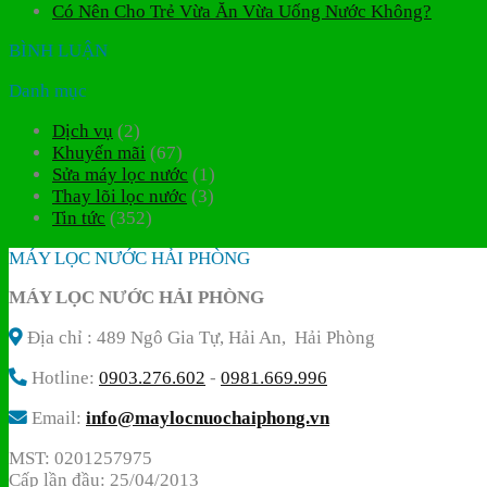
Có Nên Cho Trẻ Vừa Ăn Vừa Uống Nước Không?
BÌNH LUẬN
Danh mục
Dịch vụ
(2)
Khuyến mãi
(67)
Sửa máy lọc nước
(1)
Thay lõi lọc nước
(3)
Tin tức
(352)
MÁY LỌC NƯỚC HẢI PHÒNG
MÁY LỌC NƯỚC HẢI PHÒNG
Địa chỉ : 489 Ngô Gia Tự, Hải An, Hải Phòng
Hotline:
0903.276.602
-
0981.669.996
Email:
info@maylocnuochaiphong.vn
MST: 0201257975
Cấp lần đầu: 25/04/2013