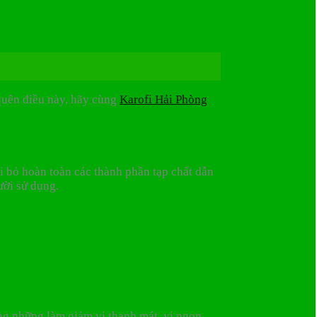
 quên điều này, hãy cùng
Karofi Hải Phòng
i bỏ hoàn toàn các thành phần tạp chất dẫn
ười sử dụng.
ông những làm giảm vị thanh mát, vị ngon