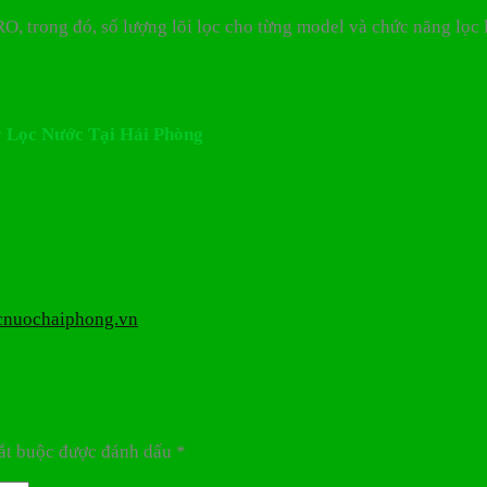
O, trong đó, số lượng lõi lọc cho từng model và chức năng lọc l
Máy Lọc Nước Tại Hải Phòng
ocnuochaiphong.vn
ắt buộc được đánh dấu
*