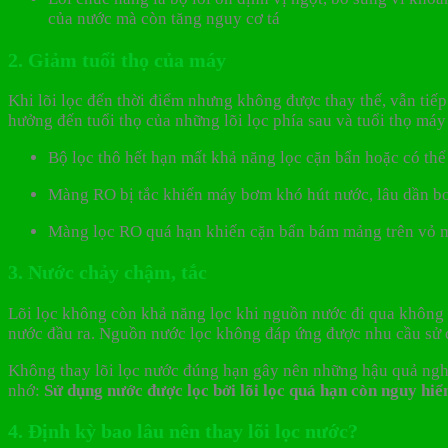
của nước mà còn tăng nguy cơ tá
2. Giảm tuổi thọ của máy
Khi lõi lọc đến thời điểm nhưng không được thay thế, vẫn tiếp
hưởng đến tuổi thọ của những lõi lọc phía sau và tuổi thọ máy 
Bộ lọc thô hết hạn mất khả năng lọc cặn bẩn hoặc có th
Màng RO bị tắc khiến máy bơm khó hút nước, lâu dần b
Màng lọc RO quá hạn khiến cặn bẩn bám mảng trên vỏ 
3. Nước chảy chậm, tắc
Lõi lọc không còn khả năng lọc khi nguồn nước đi qua không 
nước đầu ra. Nguồn nước lọc không đáp ứng được nhu cầu sử
Không thay lõi lọc nước đúng hạn gây nên những hậu quả nghiê
nhớ:
Sử dụng nước được lọc bởi lõi lọc quá hạn còn nguy hi
4
.
Định kỳ bao lâu nên thay lõi lọc nước?