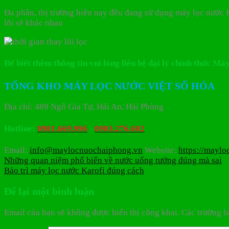
Đa phần, thị trường hiện nay đều đang sử dụng máy lọc nước R
lõi sẽ khác nhau
Để biết thêm thông tin vui lòng liên hệ đại lý chính thức 
TỔNG KHO MÁY LỌC NƯỚC VIỆT SỐ HÓA
Địa chỉ: 489 Ngô Gia Tự, Hải An, Hải Phòng
Hotline:
0981.669.996
-
0903.276.602
Email:
info@maylocnuochaiphong.vn
Website:
https://mayl
Những quan niệm phổ biến về nước uống tưởng đúng mà sai
Bảo trì máy lọc nước Karofi đúng cách
Để lại một bình luận
Email của bạn sẽ không được hiển thị công khai.
Các trường b