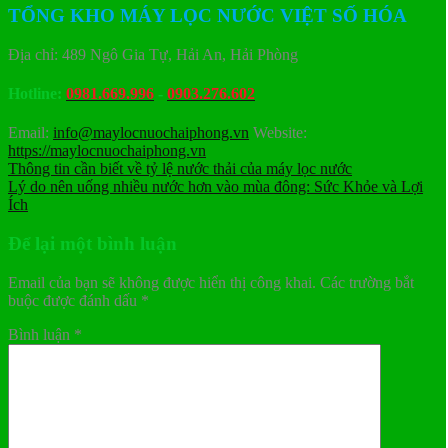
TỔNG KHO MÁY LỌC NƯỚC VIỆT SỐ HÓA
Địa chỉ: 489 Ngô Gia Tự, Hải An, Hải Phòng
Hotline:
0981.669.996
-
0903.276.602
Email:
info@maylocnuochaiphong.vn
Website:
https://maylocnuochaiphong.vn
Thông tin cần biết về tỷ lệ nước thải của máy lọc nước
Lý do nên uống nhiều nước hơn vào mùa đông: Sức Khỏe và Lợi
Ích
Để lại một bình luận
Email của bạn sẽ không được hiển thị công khai.
Các trường bắt
buộc được đánh dấu
*
Bình luận
*