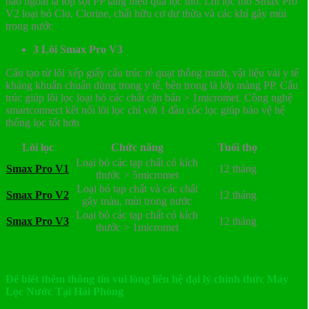
bao ngoài là lớp sợi PP tăng hiệu quả lọc thô. Lõi lọc thô Smax Pro
V2 loại bỏ Clo, Clorine, chất hữu cơ dư thừa và các khí gây mùi
trong nước
3 Lõi Smax Pro V3
Cấu tạo từ lõi xếp giấy cấu trúc rẻ quạt thông minh, vật liệu vải y tế
kháng khuẩn chuẩn dùng trong y tế, bên trong là lớp màng PP. Cấu
trúc giúp lõi lọc loại bỏ các chất cặn bẩn > 1micromet. Công nghệ
smartconnect kết nối lõi lọc chỉ với 1 đầu cốc lọc giúp bảo vệ hệ
thống lọc tốt hơn
Lõi lọc
Chức năng
Tuổi thọ
Loại bỏ các tạp chất có kích
Smax Pro V1
12 tháng
thước > 5micromet
Loại bỏ tạp chất và các chất
Smax Pro V2
12 tháng
gây màu, mùi trong nước
Loại bỏ các tạp chất có kích
Smax Pro V3
12 tháng
thước > 1micromet
Để biết thêm thông tin vui lòng liên hệ đại lý chính thức Máy
Lọc Nước Tại Hải Phòng