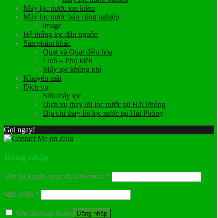
Máy lọc nước ion kiềm
Máy lọc nước bán công nghiệp
image
Hệ thống lọc đầu nguồn
Sản phẩm khác
Quạt và Quạt điều hòa
Linh – Phụ kiện
Máy lọc không khí
Khuyến mãi
Dịch vụ
Sửa máy lọc
Dịch vụ thay lõi lọc nước tại Hải Phòng
Địa chỉ thay lõi lọc nước tại Hải Phòng
Gọi ngay!
Đăng nhập
Tên tài khoản hoặc địa chỉ email
*
Mật khẩu
*
Ghi nhớ mật khẩu
Đăng nhập