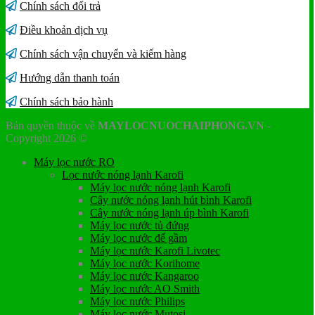
Chính sách đổi trả
Điều khoản dịch vụ
Chính sách vận chuyển và kiểm hàng
Hướng dẫn thanh toán
Chính sách bảo hành
Bản quyền thuộc về
MAYLOCNUOCHAIPHONG.VN
-
Copyright 2026 ©
Máy lọc nước RO
Lọc nước nóng lạnh Karofi
Máy lọc nước nóng lạnh Karofi
Cây nước nóng lạnh hút bình Karofi
Cây nước nóng lạnh úp bình Karofi
Máy lọc nước tủ đứng
Máy lọc nước để gầm
Máy lọc nước Karofi Livotec
Máy lọc nước Korihome
Máy lọc nước Kangaroo
Máy lọc nước AO Smith
Máy lọc nước Philips
Máy lọc nước Mutosi