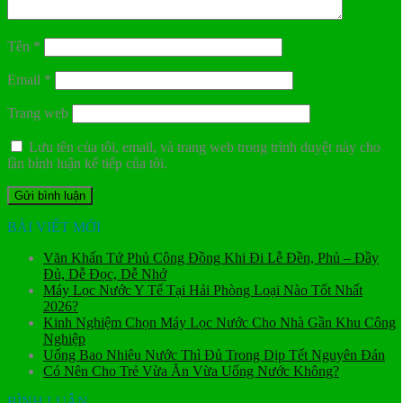
Tên
*
Email
*
Trang web
Lưu tên của tôi, email, và trang web trong trình duyệt này cho
lần bình luận kế tiếp của tôi.
BÀI VIẾT MỚI
Văn Khấn Tứ Phủ Công Đồng Khi Đi Lễ Đền, Phủ – Đầy
Đủ, Dễ Đọc, Dễ Nhớ
Máy Lọc Nước Y Tế Tại Hải Phòng Loại Nào Tốt Nhất
2026?
Kinh Nghiệm Chọn Máy Lọc Nước Cho Nhà Gần Khu Công
Nghiệp
Uống Bao Nhiêu Nước Thì Đủ Trong Dịp Tết Nguyên Đán
Có Nên Cho Trẻ Vừa Ăn Vừa Uống Nước Không?
BÌNH LUẬN