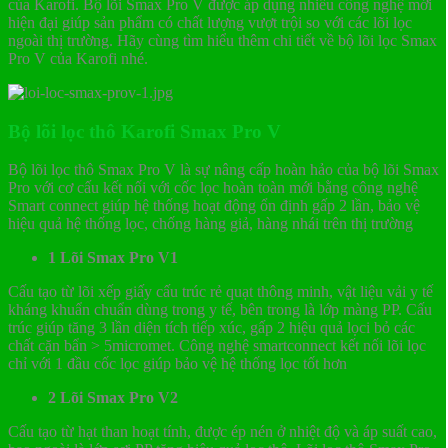
của Karofi. Bộ lõi Smax Pro V được áp dụng nhiều công nghệ mới
hiện đại giúp sản phẩm có chất lượng vượt trội so với các lõi lọc
ngoài thị trường. Hãy cùng tìm hiểu thêm chi tiết về bộ lõi lọc Smax
Pro V của Karofi nhé.
Bộ lõi lọc thô Karofi Smax Pro V
Bộ lõi lọc thô Smax Pro V là sự nâng cấp hoàn hảo của bộ lõi Smax
Pro với cơ cấu kết nối với cốc lọc hoàn toàn mới bằng công nghệ
Smart connect giúp hệ thống hoạt động ổn định gấp 2 lần, bảo vệ
hiệu quả hệ thống lọc, chống hàng giả, hàng nhái trên thị trường
1 Lõi Smax Pro V1
Cấu tạo từ lõi xếp giấy cấu trúc rẻ quạt thông minh, vật liệu vải y tế
kháng khuẩn chuẩn dùng trong y tế, bên trong là lớp màng PP. Cấu
trúc giúp tăng 3 lần diện tích tiếp xúc, gấp 2 hiệu quả lọci bỏ các
chất cặn bẩn > 5micromet. Công nghệ smartconnect kết nối lõi lọc
chỉ với 1 đầu cốc lọc giúp bảo vệ hệ thống lọc tốt hơn
2 Lõi Smax Pro V2
Cấu tạo từ hạt than hoạt tính, được ép nén ở nhiệt độ và áp suất cao,