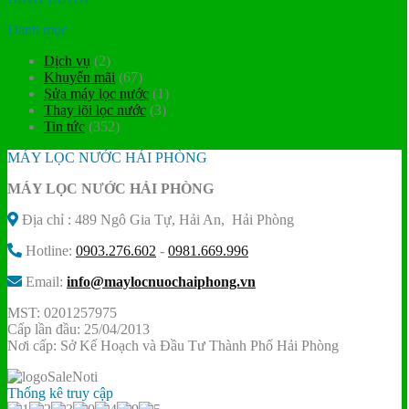
Danh mục
Dịch vụ
(2)
Khuyến mãi
(67)
Sửa máy lọc nước
(1)
Thay lõi lọc nước
(3)
Tin tức
(352)
MÁY LỌC NƯỚC HẢI PHÒNG
MÁY LỌC NƯỚC HẢI PHÒNG
Địa chỉ : 489 Ngô Gia Tự, Hải An, Hải Phòng
Hotline:
0903.276.602
-
0981.669.996
Email:
info@maylocnuochaiphong.vn
MST: 0201257975
Cấp lần đầu: 25/04/2013
Nơi cấp: Sở Kế Hoạch và Đầu Tư Thành Phố Hải Phòng
Thống kê truy cập