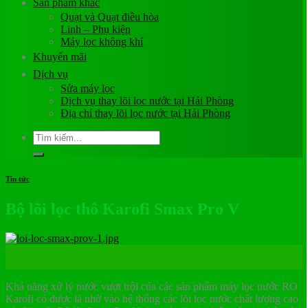
Sản phẩm khác
Quạt và Quạt điều hòa
Linh – Phụ kiện
Máy lọc không khí
Khuyến mãi
Dịch vụ
Sửa máy lọc
Dịch vụ thay lõi lọc nước tại Hải Phòng
Địa chỉ thay lõi lọc nước tại Hải Phòng
Tìm
kiếm:
Tin tức
Bộ lõi lọc thô Karofi Smax Pro V
03
Th3
Khả năng xử lý nước vượt trội của các sản phẩm máy lọc nước RO
Karofi có được là nhờ vào hệ thống các lõi lọc nước chất lượng cao