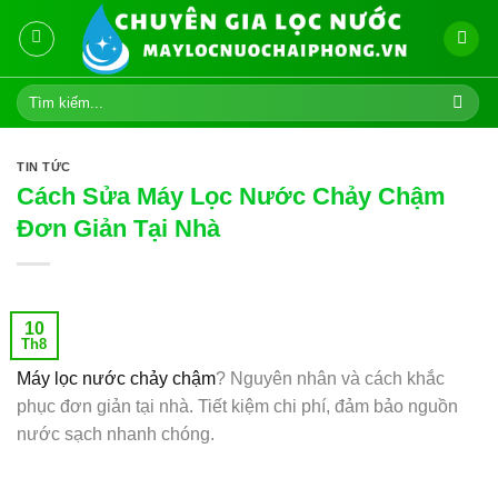
Skip
to
content
Tìm
kiếm:
TIN TỨC
Cách Sửa Máy Lọc Nước Chảy Chậm
Đơn Giản Tại Nhà
10
Th8
Máy lọc nước chảy chậm
? Nguyên nhân và cách khắc
phục đơn giản tại nhà. Tiết kiệm chi phí, đảm bảo nguồn
nước sạch nhanh chóng.