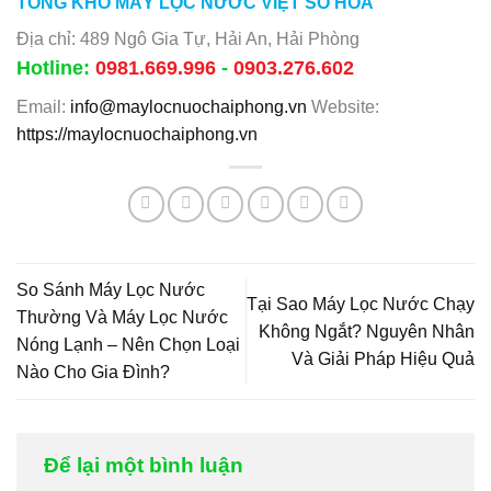
TỔNG KHO MÁY LỌC NƯỚC VIỆT SỐ HÓA
Địa chỉ: 489 Ngô Gia Tự, Hải An, Hải Phòng
Hotline:
0981.669.996
-
0903.276.602
Email:
info@maylocnuochaiphong.vn
Website:
https://maylocnuochaiphong.vn
So Sánh Máy Lọc Nước
Tại Sao Máy Lọc Nước Chạy
Thường Và Máy Lọc Nước
Không Ngắt? Nguyên Nhân
Nóng Lạnh – Nên Chọn Loại
Và Giải Pháp Hiệu Quả
Nào Cho Gia Đình?
Để lại một bình luận