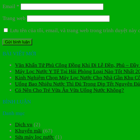
Email
*
Trang web
Lưu tên của tôi, email, và trang web trong trình duyệt này c
BÀI VIẾT MỚI
Văn Khấn Tứ Phủ Công Đồng Khi Đi Lễ Đền, Phủ – Đầy
Máy Lọc Nước Y Tế Tại Hải Phòng Loại Nào Tốt Nhất 2
Kinh Nghiệm Chọn Máy Lọc Nước Cho Nhà Gần Khu C
Uống Bao Nhiêu Nước Thì Đủ Trong Dịp Tết Nguyên Đ
Có Nên Cho Trẻ Vừa Ăn Vừa Uống Nước Không?
BÌNH LUẬN
Danh mục
Dịch vụ
(2)
Khuyến mãi
(67)
Sửa máy lọc nước
(1)