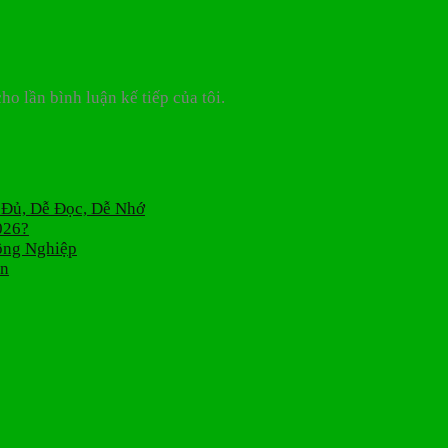
ho lần bình luận kế tiếp của tôi.
 Đủ, Dễ Đọc, Dễ Nhớ
026?
ông Nghiệp
án