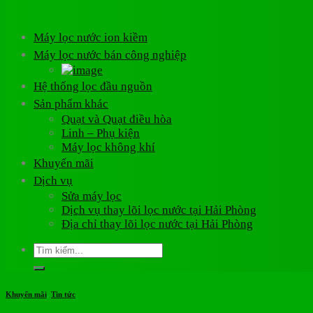
Máy lọc nước ion kiềm
Máy lọc nước bán công nghiệp
Hệ thống lọc đầu nguồn
Sản phẩm khác
Quạt và Quạt điều hòa
Linh – Phụ kiện
Máy lọc không khí
Khuyến mãi
Dịch vụ
Sửa máy lọc
Dịch vụ thay lõi lọc nước tại Hải Phòng
Địa chỉ thay lõi lọc nước tại Hải Phòng
Tìm
kiếm:
Khuyến mãi
,
Tin tức