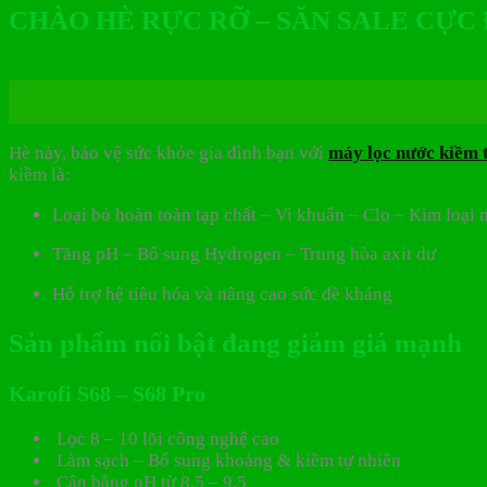
CHÀO HÈ RỰC RỠ – SĂN SALE CỰC
25
Th6
Hè này, bảo vệ sức khỏe gia đình bạn với
máy lọc nước kiềm 
kiềm là:
Loại bỏ hoàn toàn tạp chất – Vi khuẩn – Clo – Kim loại 
Tăng pH – Bổ sung Hydrogen – Trung hòa axit dư
Hỗ trợ hệ tiêu hóa và nâng cao sức đề kháng
Sản phẩm nổi bật đang giảm giá mạnh
Karofi S68 – S68 Pro
Lọc 8 – 10 lõi công nghệ cao
Làm sạch – Bổ sung khoáng & kiềm tự nhiên
Cân bằng pH từ 8.5 – 9.5