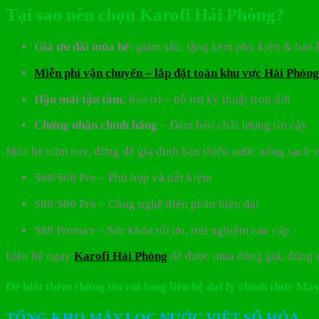
Tại sao nên chọn Karofi Hải Phòng?
Giá ưu đãi mùa hè
: giảm sâu, tặng kèm phụ kiện & bảo
Miễn phí vận chuyển – lắp đặt toàn khu vực Hải Phòng
Hậu mãi tận tâm
: bảo trì – hỗ trợ kỹ thuật trọn đời
Chứng nhận chính hãng
– Đảm bảo chất lượng tin cậy
Mùa hè năm nay, đừng để gia đình bạn thiếu nước uống sạch 
S68/S68 Pro – Phù hợp và tiết kiệm
S86/S86 Pro – Công nghệ điện phân hiện đại
S88 Promax – Sức khỏe tối ưu, trải nghiệm cao cấp
Liên hệ ngay
Karofi Hải Phòng
để được mua đúng giá, đúng 
Để biết thêm thông tin vui lòng liên hệ đại lý chính thức 
TỔNG KHO MÁY LỌC NƯỚC VIỆT SỐ HÓA