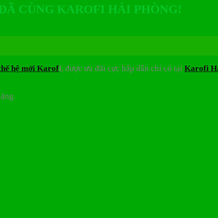
 ĐÃ CÙNG KAROFI HẢI PHÒNG!
thế hệ mới Karof
i
, được ưu đãi cực hấp dẫn chỉ có tại
Karofi H
nặng