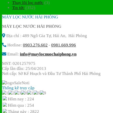
Thay lõi lọc nước
(3)
Tin tức
(352)
MÁY LỌC NƯỚC HẢI PHÒNG
MÁY LỌC NƯỚC HẢI PHÒNG
Địa chỉ : 489 Ngô Gia Tự, Hải An, Hải Phòng
Hotline:
0903.276.602
-
0981.669.996
Email:
info@maylocnuochaiphong.vn
MST: 0201257975
Cấp lần đầu: 25/04/2013
Nơi cấp: Sở Kế Hoạch và Đầu Tư Thành Phố Hải Phòng
Thống kê truy cập
Hôm nay : 224
Hôm qua : 254
Tháng này : 2822