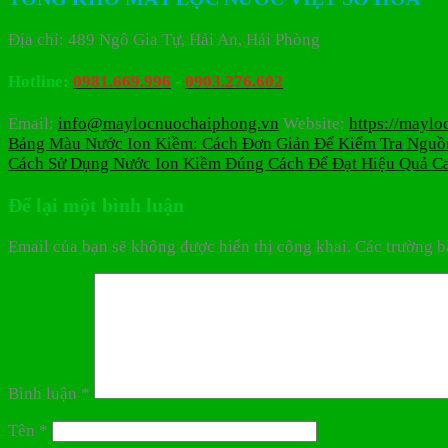
Địa chỉ: 489 Ngô Gia Tự, Hải An, Hải Phòng
Hotline:
0981.669.996
-
0903.276.602
Email:
info@maylocnuochaiphong.vn
Website:
https://mayl
Bảng Màu Nước Ion Kiềm: Cách Đơn Giản Để Kiểm Tra Nguồ
Cách Sử Dụng Nước Ion Kiềm Đúng Cách Để Đạt Hiệu Quả C
Để lại một bình luận
Email của bạn sẽ không được hiển thị công khai.
Các trường b
Bình luận
*
Tên
*