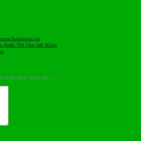
ocnuochaiphong.vn
n Nước Tốt Cho Sức Khỏe
ao
ắt buộc được đánh dấu
*