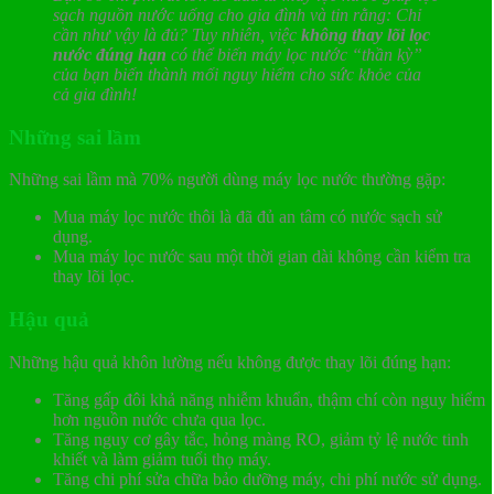
sạch nguồn nước uống cho gia đình và tin rằng: Chỉ
cần như vậy là đủ? Tuy nhiên, việc
không thay lõi lọc
nước đúng hạn
có thể biến máy lọc nước “thần kỳ”
của bạn biến thành mối nguy hiểm cho sức khỏe của
cả gia đình!
Những sai lầm
Những sai lầm mà 70% người dùng máy lọc nước thường gặp:
Mua máy lọc nước thôi là đã đủ an tâm có nước sạch sử
dụng.
Mua máy lọc nước sau một thời gian dài không cần kiểm tra
thay lõi lọc.
Hậu quả
Những hậu quả khôn lường nếu không được thay lõi đúng hạn:
Tăng gấp đôi khả năng nhiễm khuẩn, thậm chí còn nguy hiểm
hơn nguồn nước chưa qua lọc.
Tăng nguy cơ gây tắc, hỏng màng RO, giảm tỷ lệ nước tinh
khiết và làm giảm tuổi thọ máy.
Tăng chi phí sửa chữa bảo dưỡng máy, chi phí nước sử dụng.