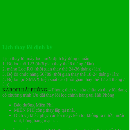
Lịch thay lõi định kỳ
Lịch thay lõi máy lọc nước định kỳ đúng chuẩn:
1. Bộ lọc thô 123 (thời gian thay thế 6 tháng / lần)
2. màng Lọc RO (thời gian thay thế 24-36 tháng / lần)
3. Bộ lõi chức năng 56789 (thời gian thay thế 18-24 tháng / lần)
4. Bộ lõi lọc SMAX hiệu suất cao (thời gian thay thế 12-24 tháng /
lần)
KAROFI HẢI PHÒNG
– Phòng dịch vụ sửa chữa và thay lõi đang
có chường trình Ưu đãi thay lõi lọc chính hãng tại Hải Phòng .
Bảo dưỡng Miễn Phí.
MIỄN PHÍ công thay lắp tại nhà.
Dịch vụ khắc phục các lỗi máy: kêu to, không ra nước, nước
ra ít, hỏng bảng mạch…