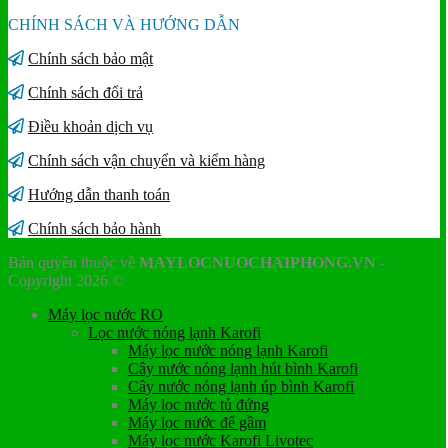
CHÍNH SÁCH VÀ HƯỚNG DẪN
Chính sách bảo mật
Chính sách đổi trả
Điều khoản dịch vụ
Chính sách vận chuyển và kiểm hàng
Hướng dẫn thanh toán
Chính sách bảo hành
Bản quyền thuộc về
MAYLOCNUOCHAIPHONG.VN
-
Copyright 2026 ©
Máy lọc nước RO
Lọc nước nóng lạnh Karofi
Máy lọc nước nóng lạnh Karofi
Cây nước nóng lạnh hút bình Karofi
Cây nước nóng lạnh úp bình Karofi
Máy lọc nước tủ đứng
Máy lọc nước để gầm
Máy lọc nước Karofi Livotec