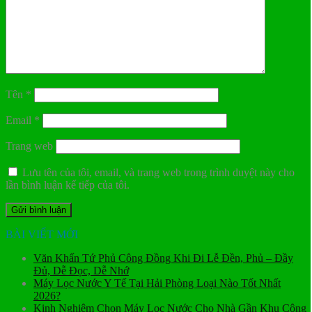
Tên
*
Email
*
Trang web
Lưu tên của tôi, email, và trang web trong trình duyệt này cho
lần bình luận kế tiếp của tôi.
BÀI VIẾT MỚI
Văn Khấn Tứ Phủ Công Đồng Khi Đi Lễ Đền, Phủ – Đầy
Đủ, Dễ Đọc, Dễ Nhớ
Máy Lọc Nước Y Tế Tại Hải Phòng Loại Nào Tốt Nhất
2026?
Kinh Nghiệm Chọn Máy Lọc Nước Cho Nhà Gần Khu Công