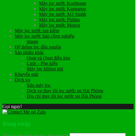
Máy lọc nước Korihome
Máy lọc nước Kangaroo
Máy lọc nước AO Smith
Máy lọc nước Philips
Máy lọc nước Mutosi
Máy lọc nước ion kiềm
Máy lọc nước bán công nghiệp
image
Hệ thống lọc đầu nguồn
Sản phẩm khác
Quạt và Quạt điều hòa
Linh – Phụ kiện
Máy lọc không khí
Khuyến mãi
Dịch vụ
Sửa máy lọc
Dịch vụ thay lõi lọc nước tại Hải Phòng
Địa chỉ thay lõi lọc nước tại Hải Phòng
Gọi ngay!
Đăng nhập
Tên tài khoản hoặc địa chỉ email
*