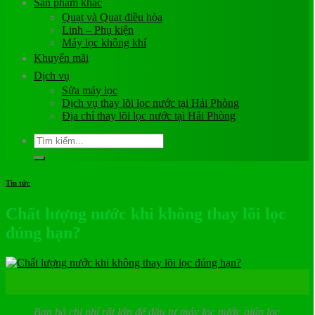
Sản phẩm khác
Quạt và Quạt điều hòa
Linh – Phụ kiện
Máy lọc không khí
Khuyến mãi
Dịch vụ
Sửa máy lọc
Dịch vụ thay lõi lọc nước tại Hải Phòng
Địa chỉ thay lõi lọc nước tại Hải Phòng
Tìm
kiếm:
Tin tức
Chất lượng nước khi không thay lõi lọc
đúng hạn?
16
Th6
Bạn bỏ chi phí rất lớn để đầu tư máy lọc nước giúp lọc