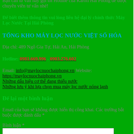
Bạn cần tư vấn hãy gọi tới Hotline của Karofi Hải Phòng để được
chuyên viên tư vấn nhé!
Để biết thêm thông tin vui lòng liên hệ đại lý chính thức Máy
Lọc Nước Tại Hải Phòng
TỔNG KHO MÁY LỌC NƯỚC VIỆT SỐ HÓA
Địa chỉ: 489 Ngô Gia Tự, Hải An, Hải Phòng
Hotline:
0981.669.996
-
0903.276.602
Email:
info@maylocnuochaiphong.vn
Website:
https://maylocnuochaiphong.vn
Những dấu hiệu cơ thể đang thiếu nước
Những lưu ý khi lựa chọn mua máy lọc nước nóng lạnh
Để lại một bình luận
Email của bạn sẽ không được hiển thị công khai.
Các trường bắt
buộc được đánh dấu
*
Bình luận
*