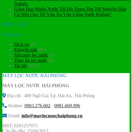
Nghiệp
Uống Bao Nhiêu Nước Thì Đủ Trong Dịp Tết Nguyên Đán
Có Nên Cho Trẻ Vừa Ăn Vừa Uống Nước Không?
BÌNH LUẬN
Danh mục
Dịch vụ
(2)
Khuyến mãi
(67)
Sửa máy lọc nước
(1)
Thay lõi lọc nước
(3)
Tin tức
(352)
MÁY LỌC NƯỚC HẢI PHÒNG
MÁY LỌC NƯỚC HẢI PHÒNG
Địa chỉ : 489 Ngô Gia Tự, Hải An, Hải Phòng
Hotline:
0903.276.602
-
0981.669.996
Email:
info@maylocnuochaiphong.vn
MST: 0201257975
Cấp lần đầu: 25/04/2013