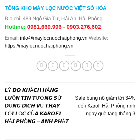
TỔNG KHO MÁY LỌC NƯỚC VIỆT SỐ HÓA
Địa chỉ: 489 Ngô Gia Tự, Hải An, Hải Phòng
Hotline:
0981.669.996
-
0903.276.602
Email:
info@maylocnuochaiphong.vn
Website:
https://maylocnuochaiphong.vn
𝙇Ý 𝘿𝙊 𝙆𝙃Á𝘾𝙃 𝙃À𝙉𝙂
𝙇𝙐Ô𝙉 𝙏𝙄𝙉 𝙏ƯỞ𝙉𝙂 𝙎Ử
Sale bùng nổ giảm tới 34%
𝘿Ụ𝙉𝙂 𝘿Ị𝘾𝙃 𝙑Ụ 𝙏𝙃𝘼𝙔
đến Karofi Hải Phòng rinh
𝙇Õ𝙄 𝙇Ọ𝘾 𝘾Ủ𝘼 𝙆𝘼𝙍𝙊𝙁𝙄
ngay quà tặng tháng 3
𝙃Ả𝙄 𝙋𝙃Ò𝙉𝙂 – 𝘼𝙉𝙃 𝙋𝙃Á𝙏