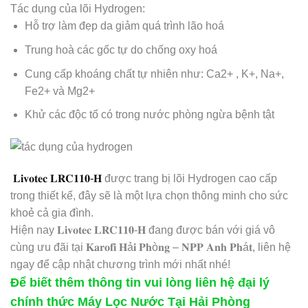
Tác dụng của lõi Hydrogen:
Hỗ trợ làm đẹp da giảm quá trình lão hoá
Trung hoà các gốc tự do chống oxy hoá
Cung cấp khoáng chất tự nhiên như: Ca2+ , K+, Na+,
Fe2+ và Mg2+
Khử các độc tố có trong nước phòng ngừa bệnh tật
𝐋𝐢𝐯𝐨𝐭𝐞𝐜 𝐋𝐑𝐂𝟏𝟏𝟎-𝐇
được trang bị lõi Hydrogen cao cấp
trong thiết kế, đây sẽ là một lựa chọn thông minh cho sức
khoẻ cả gia đình.
Hiện nay 𝐋𝐢𝐯𝐨𝐭𝐞𝐜 𝐋𝐑𝐂𝟏𝟏𝟎-𝐇 đang được bán với giá vô
cùng ưu đãi tại 𝐊𝐚𝐫𝐨𝐟𝐢 𝐇ả𝐢 𝐏𝐡ò𝐧𝐠 – 𝐍𝐏𝐏 𝐀𝐧𝐡 𝐏𝐡á𝐭, liên hệ
ngay để cập nhật chương trình mới nhất nhé!
Để biết thêm thông tin vui lòng liên hệ đại lý
chính thức Máy Lọc Nước Tại Hải Phòng