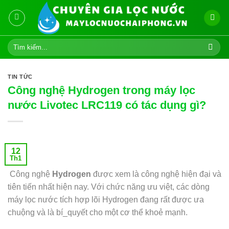
Skip
to
content
Tìm
kiếm:
TIN TỨC
Công nghệ Hydrogen trong máy lọc
nước Livotec LRC119 có tác dụng gì?
12
Th1
Công nghệ
Hydrogen
được xem là công nghệ hiện đại và
tiên tiến nhất hiện nay. Với chức năng ưu việt, các dòng
máy lọc nước tích hợp lõi Hydrogen đang rất được ưa
chuộng và là bí_quyết cho một cơ thể khoẻ mạnh.