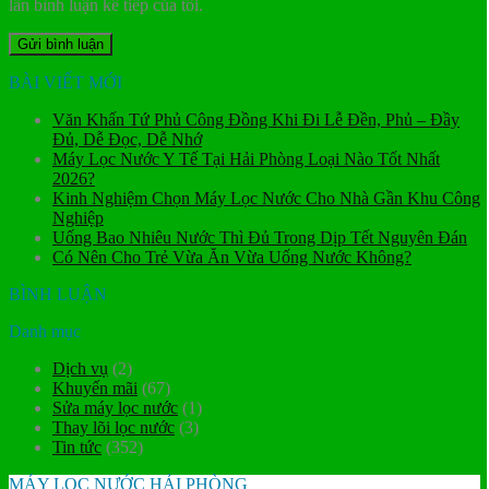
lần bình luận kế tiếp của tôi.
BÀI VIẾT MỚI
Văn Khấn Tứ Phủ Công Đồng Khi Đi Lễ Đền, Phủ – Đầy
Đủ, Dễ Đọc, Dễ Nhớ
Máy Lọc Nước Y Tế Tại Hải Phòng Loại Nào Tốt Nhất
2026?
Kinh Nghiệm Chọn Máy Lọc Nước Cho Nhà Gần Khu Công
Nghiệp
Uống Bao Nhiêu Nước Thì Đủ Trong Dịp Tết Nguyên Đán
Có Nên Cho Trẻ Vừa Ăn Vừa Uống Nước Không?
BÌNH LUẬN
Danh mục
Dịch vụ
(2)
Khuyến mãi
(67)
Sửa máy lọc nước
(1)
Thay lõi lọc nước
(3)
Tin tức
(352)
MÁY LỌC NƯỚC HẢI PHÒNG