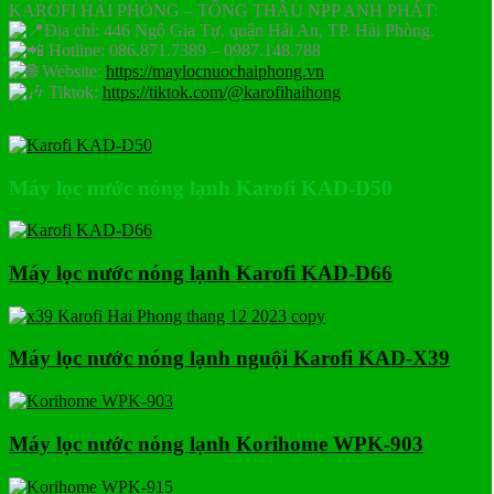
KAROFI HẢI PHÒNG – TỔNG THẦU NPP ANH PHÁT:
Địa chỉ: 446 Ngô Gia Tự, quận Hải An, TP. Hải Phòng.
Hotline: 086.871.7389 – 0987.148.788
Website:
https://maylocnuochaiphong.vn
Tiktok:
https://tiktok.com/@karofihaihong
Máy lọc nước nóng lạnh Karofi KAD-D50
Máy lọc nước nóng lạnh Karofi KAD-D66
Máy lọc nước nóng lạnh nguội Karofi KAD-X39
Máy lọc nước nóng lạnh Korihome WPK-903