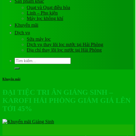
Sản phẩm khác
Quạt và Quạt điều hòa
Linh – Phụ kiện
Máy lọc không khí
Khuyến mãi
Dịch vụ
Sửa máy lọc
Dịch vụ thay lõi lọc nước tại Hải Phòng
Địa chỉ thay lõi lọc nước tại Hải Phòng
Tìm
kiếm:
Khuyến mãi
ĐẠI TIỆC TRI ÂN GIÁNG SINH –
KAROFI HẢI PHÒNG GIẢM GIÁ LÊN
TỚI 45%
15
Th12