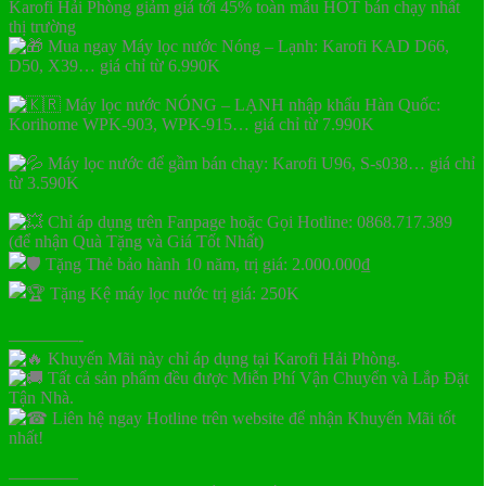
Karofi Hải Phòng giảm giá tới 45% toàn mẫu HOT bán chạy nhất
thị trường
Mua ngay Máy lọc nước Nóng – Lạnh: Karofi KAD D66,
D50, X39… giá chỉ từ 6.990K
Máy lọc nước NÓNG – LẠNH nhập khẩu Hàn Quốc:
Korihome WPK-903, WPK-915… giá chỉ từ 7.990K
Máy lọc nước để gầm bán chạy: Karofi U96, S-s038… giá chỉ
từ 3.590K
Chỉ áp dụng trên Fanpage hoặc Gọi Hotline: 0868.717.389
(để nhận Quà Tặng và Giá Tốt Nhất)
Tặng Thẻ bảo hành 10 năm, trị giá: 2.000.000₫
Tặng Kệ máy lọc nước trị giá: 250K
————-
Khuyến Mãi này chỉ áp dụng tại Karofi Hải Phòng.
Tất cả sản phẩm đều được Miễn Phí Vận Chuyển và Lắp Đặt
Tận Nhà.
Liên hệ ngay Hotline trên website để nhận Khuyến Mãi tốt
nhất!
————