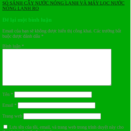
SO SÁNH CÂY NƯỚC NÓNG LẠNH VÀ MÁY LỌC NƯỚC
NÓNG LẠNH RO
Để lại một bình luận
Email của bạn sẽ không được hiển thị công khai.
Các trường bắt
buộc được đánh dấu
*
Bình luận
*
Tên
*
Email
*
Trang web
Lưu tên của tôi, email, và trang web trong trình duyệt này cho