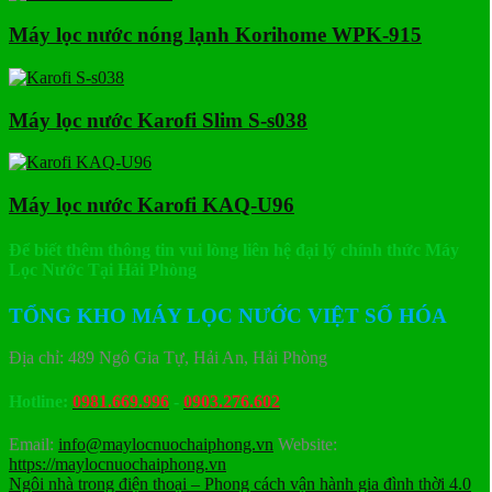
Máy lọc nước nóng lạnh
Korihome WPK-915
Máy lọc nước Karofi Slim S-s038
Máy lọc nước Karofi KAQ-U96
Để biết thêm thông tin vui lòng liên hệ đại lý chính thức Máy
Lọc Nước Tại Hải Phòng
TỔNG KHO MÁY LỌC NƯỚC VIỆT SỐ HÓA
Địa chỉ: 489 Ngô Gia Tự, Hải An, Hải Phòng
Hotline:
0981.669.996
-
0903.276.602
Email:
info@maylocnuochaiphong.vn
Website:
https://maylocnuochaiphong.vn
Ngôi nhà trong điện thoại – Phong cách vận hành gia đình thời 4.0