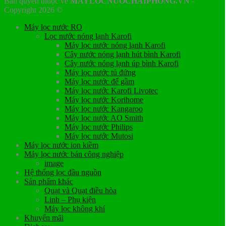
Bản quyền thuộc về
MAYLOCNUOCHAIPHONG.VN
-
Copyright 2026 ©
Máy lọc nước RO
Lọc nước nóng lạnh Karofi
Máy lọc nước nóng lạnh Karofi
Cây nước nóng lạnh hút bình Karofi
Cây nước nóng lạnh úp bình Karofi
Máy lọc nước tủ đứng
Máy lọc nước để gầm
Máy lọc nước Karofi Livotec
Máy lọc nước Korihome
Máy lọc nước Kangaroo
Máy lọc nước AO Smith
Máy lọc nước Philips
Máy lọc nước Mutosi
Máy lọc nước ion kiềm
Máy lọc nước bán công nghiệp
image
Hệ thống lọc đầu nguồn
Sản phẩm khác
Quạt và Quạt điều hòa
Linh – Phụ kiện
Máy lọc không khí
Khuyến mãi