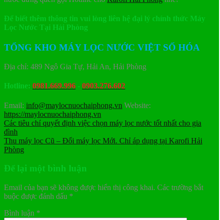
Để biết thêm thông tin vui lòng liên hệ đại lý chính thức Máy
Lọc Nước Tại Hải Phòng
TỔNG KHO MÁY LỌC NƯỚC VIỆT SỐ HÓA
Địa chỉ: 489 Ngô Gia Tự, Hải An, Hải Phòng
Hotline:
0981.669.996
-
0903.276.602
Email:
info@maylocnuochaiphong.vn
Website:
https://maylocnuochaiphong.vn
Các tiêu chí quyết định việc chọn máy lọc nước tốt nhất cho gia
đình
Thu máy lọc Cũ – Đổi máy lọc Mới. Chỉ áp dụng tại Karofi Hải
Phòng
Để lại một bình luận
Email của bạn sẽ không được hiển thị công khai.
Các trường bắt
buộc được đánh dấu
*
Bình luận
*