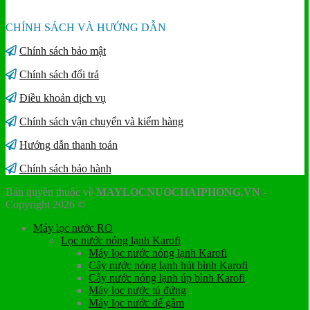
CHÍNH SÁCH VÀ HƯỚNG DẪN
Chính sách bảo mật
Chính sách đổi trả
Điều khoản dịch vụ
Chính sách vận chuyển và kiểm hàng
Hướng dẫn thanh toán
Chính sách bảo hành
Bản quyền thuộc về
MAYLOCNUOCHAIPHONG.VN
-
Copyright 2026 ©
Máy lọc nước RO
Lọc nước nóng lạnh Karofi
Máy lọc nước nóng lạnh Karofi
Cây nước nóng lạnh hút bình Karofi
Cây nước nóng lạnh úp bình Karofi
Máy lọc nước tủ đứng
Máy lọc nước để gầm