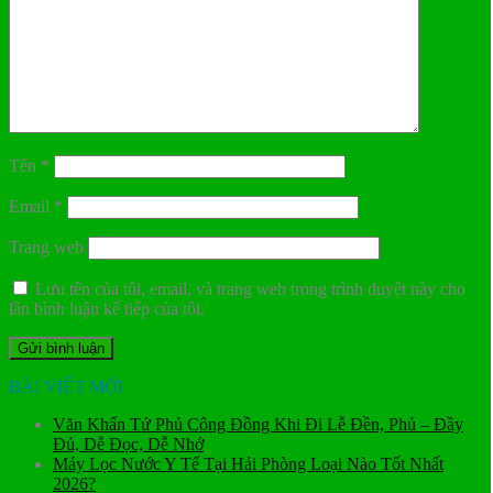
Tên
*
Email
*
Trang web
Lưu tên của tôi, email, và trang web trong trình duyệt này cho
lần bình luận kế tiếp của tôi.
BÀI VIẾT MỚI
Văn Khấn Tứ Phủ Công Đồng Khi Đi Lễ Đền, Phủ – Đầy
Đủ, Dễ Đọc, Dễ Nhớ
Máy Lọc Nước Y Tế Tại Hải Phòng Loại Nào Tốt Nhất
2026?