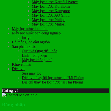
Máy lọc nước Karofi Livotec
Máy lọc nước Korihome
Máy lọc nước Kangaroo
Máy lọc nước AO Smith
Máy lọc nước Philips
Máy lọc nước Mutosi
Máy lọc nước ion kiềm
Máy lọc nước bán công nghiệp
image
Hệ thống lọc đầu nguồn
Sản phẩm khác
Quạt và Quạt điều hòa
Linh – Phụ kiện
Máy lọc không khí
Khuyến mãi
Dịch vụ
Sửa máy lọc
Dịch vụ thay lõi lọc nước tại Hải Phòng
Địa chỉ thay lõi lọc nước tại Hải Phòng
Gọi ngay!
Đăng nhập