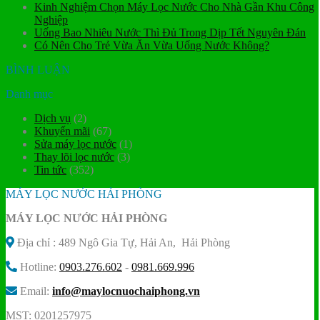
Kinh Nghiệm Chọn Máy Lọc Nước Cho Nhà Gần Khu Công
Nghiệp
Uống Bao Nhiêu Nước Thì Đủ Trong Dịp Tết Nguyên Đán
Có Nên Cho Trẻ Vừa Ăn Vừa Uống Nước Không?
BÌNH LUẬN
Danh mục
Dịch vụ
(2)
Khuyến mãi
(67)
Sửa máy lọc nước
(1)
Thay lõi lọc nước
(3)
Tin tức
(352)
MÁY LỌC NƯỚC HẢI PHÒNG
MÁY LỌC NƯỚC HẢI PHÒNG
Địa chỉ : 489 Ngô Gia Tự, Hải An, Hải Phòng
Hotline:
0903.276.602
-
0981.669.996
Email:
info@maylocnuochaiphong.vn
MST: 0201257975