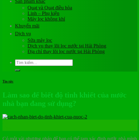
Sản phẩm khác
Quạt và Quạt điều hòa
Linh – Phụ kiện
Máy lọc không khí
Khuyến mãi
Dịch vụ
Sửa máy lọc
Dịch vụ thay lõi lọc nước tại Hải Phòng
Địa chỉ thay lõi lọc nước tại Hải Phòng
Tìm
kiếm:
Tin tức
Làm sao để biết độ tinh khiết của nước
nhà bạn đang sử dụng?
21
Th4
Có một vài phương pháp để bạn có thể tạm xác định nước nhà mình