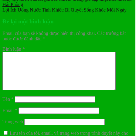
Hải Phòng
Lợi Ích Uống Nước Tinh Khiết: Bí Quyết Sống Khỏe Mỗi Ngày
Để lại một bình luận
Email của bạn sẽ không được hiển thị công khai.
Các trường bắt
buộc được đánh dấu
*
Bình luận
*
Tên
*
Email
*
Trang web
Lưu tên của tôi, email, và trang web trong trình duyệt này cho