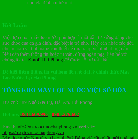
cho gia đình có trẻ nhỏ.
Kết Luận
Việc lựa chọn máy lọc nước phù hợp là một đầu tư xứng đáng cho
sức khỏe của cả gia đình, đặc biệt là trẻ nhỏ. Hãy cân nhắc các tiêu
chí an toàn và tính năng cần thiết để đưa ra quyết định đúng đắn.
Nếu cần thêm thông tin hoặc tư vấn, đừng ngần ngại liên hệ với
chúng tôi tại
Karofi Hải Phòng
để được hỗ trợ tốt nhất.
Để biết thêm thông tin vui lòng liên hệ đại lý chính thức Máy
Lọc Nước Tại Hải Phòng
TỔNG KHO MÁY LỌC NƯỚC VIỆT SỐ HÓA
Địa chỉ: 489 Ngô Gia Tự, Hải An, Hải Phòng
Hotline:
0981.669.996
-
0903.276.602
Email:
info@maylocnuochaiphong.vn
Website:
https://maylocnuochaiphong.vn
Máy lọc nước Karofi giá bao nhiêu? Bảng giá cập nhật mới nhất tại