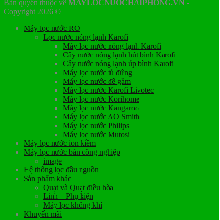
Bản quyền thuộc về
MAYLOCNUOCHAIPHONG.VN
-
Copyright 2026 ©
Máy lọc nước RO
Lọc nước nóng lạnh Karofi
Máy lọc nước nóng lạnh Karofi
Cây nước nóng lạnh hút bình Karofi
Cây nước nóng lạnh úp bình Karofi
Máy lọc nước tủ đứng
Máy lọc nước để gầm
Máy lọc nước Karofi Livotec
Máy lọc nước Korihome
Máy lọc nước Kangaroo
Máy lọc nước AO Smith
Máy lọc nước Philips
Máy lọc nước Mutosi
Máy lọc nước ion kiềm
Máy lọc nước bán công nghiệp
image
Hệ thống lọc đầu nguồn
Sản phẩm khác
Quạt và Quạt điều hòa
Linh – Phụ kiện
Máy lọc không khí
Khuyến mãi