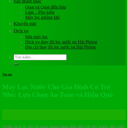
Sản phẩm khác
Quạt và Quạt điều hòa
Linh – Phụ kiện
Máy lọc không khí
Khuyến mãi
Dịch vụ
Sửa máy lọc
Dịch vụ thay lõi lọc nước tại Hải Phòng
Địa chỉ thay lõi lọc nước tại Hải Phòng
Tìm
kiếm:
Tin tức
Máy Lọc Nước Cho Gia Đình Có Trẻ
Nhỏ: Lựa Chọn An Toàn và Hiệu Quả
22
Th5
Nước sạch là yếu tố quan trọng hàng đầu đối với sức khỏe, đặc biệt