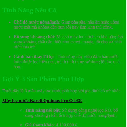
Tính Năng Nên Có
Chế độ nước nóng/lạnh
: Giúp pha sữa, nấu ăn hoặc uống
nước mát mà không cần đun sôi hay làm lạnh thủ công.
Bổ sung khoáng chất
: Một số máy lọc nước có khả năng bổ
sung khoáng chất cần thiết như canxi, magie, tốt cho sự phát
triển của trẻ.
Cảnh báo thay lõi lọc
: Tính năng này giúp đảm bảo nước
luôn được lọc hiệu quả, tránh tình trạng sử dụng lõi lọc quá
hạn.
Gợi Ý 3 Sản Phẩm Phù Hợp
Dưới đây là 3 mẫu máy lọc nước phù hợp với gia đình có trẻ nhỏ:
Máy lọc nước Karofi Optimus Pro O-I439
Tính năng nổi bật
:
Sử dụng công nghệ lọc RO, bổ
sung khoáng chất, tích hợp chế độ nước nóng/lạnh.
Giá tham khảo
:
4.190.000 ₫