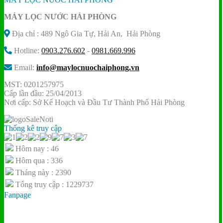
MÁY LỌC NƯỚC HẢI PHÒNG
Địa chỉ : 489 Ngô Gia Tự, Hải An, Hải Phòng
Hotline:
0903.276.602
-
0981.669.996
Email:
info@maylocnuochaiphong.vn
MST: 0201257975
Cấp lần đầu: 25/04/2013
Nơi cấp: Sở Kế Hoạch và Đầu Tư Thành Phố Hải Phòng
Thống kê truy cập
Hôm nay : 46
Hôm qua : 336
Tháng này : 2390
Tổng truy cập : 1229737
Fanpage