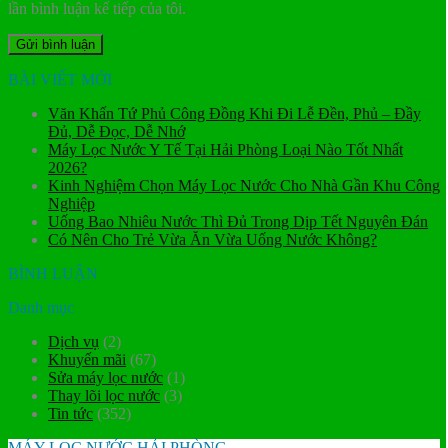
lần bình luận kế tiếp của tôi.
BÀI VIẾT MỚI
Văn Khấn Tứ Phủ Công Đồng Khi Đi Lễ Đền, Phủ – Đầy
Đủ, Dễ Đọc, Dễ Nhớ
Máy Lọc Nước Y Tế Tại Hải Phòng Loại Nào Tốt Nhất
2026?
Kinh Nghiệm Chọn Máy Lọc Nước Cho Nhà Gần Khu Công
Nghiệp
Uống Bao Nhiêu Nước Thì Đủ Trong Dịp Tết Nguyên Đán
Có Nên Cho Trẻ Vừa Ăn Vừa Uống Nước Không?
BÌNH LUẬN
Danh mục
Dịch vụ
(2)
Khuyến mãi
(67)
Sửa máy lọc nước
(1)
Thay lõi lọc nước
(3)
Tin tức
(352)
MÁY LỌC NƯỚC HẢI PHÒNG