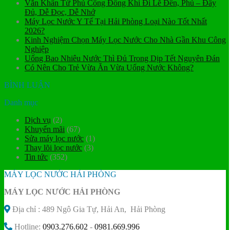
Văn Khấn Tứ Phủ Công Đồng Khi Đi Lễ Đền, Phủ – Đầy
Đủ, Dễ Đọc, Dễ Nhớ
Máy Lọc Nước Y Tế Tại Hải Phòng Loại Nào Tốt Nhất
2026?
Kinh Nghiệm Chọn Máy Lọc Nước Cho Nhà Gần Khu Công
Nghiệp
Uống Bao Nhiêu Nước Thì Đủ Trong Dịp Tết Nguyên Đán
Có Nên Cho Trẻ Vừa Ăn Vừa Uống Nước Không?
BÌNH LUẬN
Danh mục
Dịch vụ
(2)
Khuyến mãi
(67)
Sửa máy lọc nước
(1)
Thay lõi lọc nước
(3)
Tin tức
(352)
MÁY LỌC NƯỚC HẢI PHÒNG
MÁY LỌC NƯỚC HẢI PHÒNG
Địa chỉ : 489 Ngô Gia Tự, Hải An, Hải Phòng
Hotline:
0903.276.602
-
0981.669.996