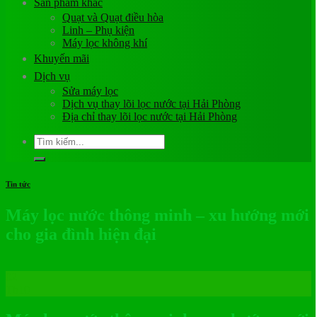
Sản phẩm khác
Quạt và Quạt điều hòa
Linh – Phụ kiện
Máy lọc không khí
Khuyến mãi
Dịch vụ
Sửa máy lọc
Dịch vụ thay lõi lọc nước tại Hải Phòng
Địa chỉ thay lõi lọc nước tại Hải Phòng
Tìm
kiếm:
Tin tức
Máy lọc nước thông minh – xu hướng mới
cho gia đình hiện đại
02
Th10