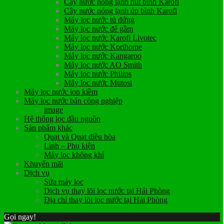
Cây nước nóng lạnh hút bình Karofi
Cây nước nóng lạnh úp bình Karofi
Máy lọc nước tủ đứng
Máy lọc nước để gầm
Máy lọc nước Karofi Livotec
Máy lọc nước Korihome
Máy lọc nước Kangaroo
Máy lọc nước AO Smith
Máy lọc nước Philips
Máy lọc nước Mutosi
Máy lọc nước ion kiềm
Máy lọc nước bán công nghiệp
image
Hệ thống lọc đầu nguồn
Sản phẩm khác
Quạt và Quạt điều hòa
Linh – Phụ kiện
Máy lọc không khí
Khuyến mãi
Dịch vụ
Sửa máy lọc
Dịch vụ thay lõi lọc nước tại Hải Phòng
Địa chỉ thay lõi lọc nước tại Hải Phòng
Gọi ngay!