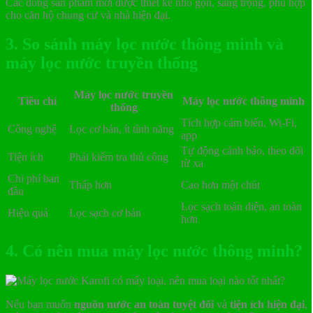
Các dòng sản phẩm mới được thiết kế nhỏ gọn, sang trọng, phù hợp
cho căn hộ chung cư và nhà hiện đại.
3. So sánh máy lọc nước thông minh và
máy lọc nước truyền thống
Máy lọc nước truyền
Tiêu chí
Máy lọc nước thông minh
thống
Tích hợp cảm biến, Wi-Fi,
Công nghệ
Lọc cơ bản, ít tính năng
app
Tự động cảnh báo, theo dõi
Tiện ích
Phải kiểm tra thủ công
từ xa
Chi phí ban
Thấp hơn
Cao hơn một chút
đầu
Lọc sạch toàn diện, an toàn
Hiệu quả
Lọc sạch cơ bản
hơn
4. Có nên mua máy lọc nước thông minh?
Nếu bạn muốn
nguồn nước an toàn tuyệt đối
và
tiện ích hiện đại
,