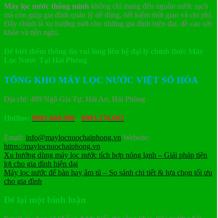
Máy lọc nước thông minh
không chỉ mang đến nguồn nước sạch
mà còn giúp gia đình quản lý dễ dàng, tiết kiệm thời gian và chi phí.
Đây chính là xu hướng mới cho những gia đình hiện đại, đề cao sức
khỏe và tiện nghi.
Để biết thêm thông tin vui lòng liên hệ đại lý chính thức Máy
Lọc Nước Tại Hải Phòng
TỔNG KHO MÁY LỌC NƯỚC VIỆT SỐ HÓA
Địa chỉ: 489 Ngô Gia Tự, Hải An, Hải Phòng
Hotline:
0981.669.996
-
0903.276.602
Email:
info@maylocnuochaiphong.vn
Website:
https://maylocnuochaiphong.vn
Xu hướng dùng máy lọc nước tích hợp nóng lạnh – Giải pháp tiện
lợi cho gia đình hiện đại
Máy lọc nước để bàn hay âm tủ – So sánh chi tiết & lựa chọn tối ưu
cho gia đình
Để lại một bình luận