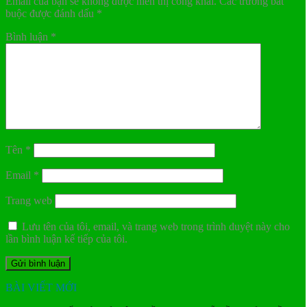
Email của bạn sẽ không được hiển thị công khai.
Các trường bắt
buộc được đánh dấu
*
Bình luận
*
Tên
*
Email
*
Trang web
Lưu tên của tôi, email, và trang web trong trình duyệt này cho
lần bình luận kế tiếp của tôi.
BÀI VIẾT MỚI