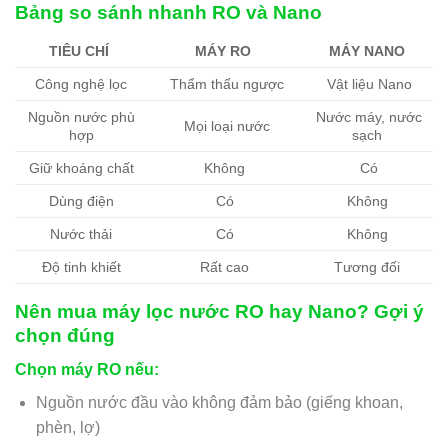
Bảng so sánh nhanh RO và Nano
TIÊU CHÍ
MÁY RO
MÁY NANO
Công nghệ lọc
Thẩm thấu ngược
Vật liệu Nano
Nguồn nước phù
Nước máy, nước
Mọi loại nước
hợp
sạch
Giữ khoáng chất
Không
Có
Dùng điện
Có
Không
Nước thải
Có
Không
Độ tinh khiết
Rất cao
Tương đối
Nên mua máy lọc nước RO hay Nano? Gợi ý
chọn đúng
Chọn máy RO nếu
:
Nguồn nước đầu vào không đảm bảo (giếng khoan,
phèn, lợ)