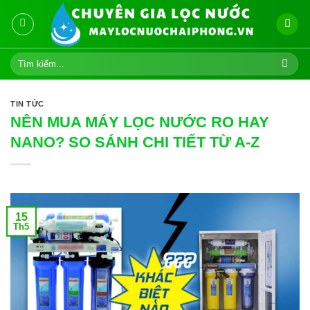
Skip
to
content
Tìm
kiếm:
TIN TỨC
NÊN MUA MÁY LỌC NƯỚC RO HAY
NANO? SO SÁNH CHI TIẾT TỪ A-Z
15
Th5