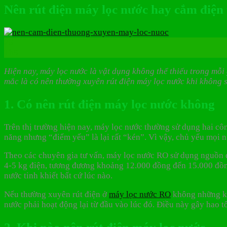
Nên rút điện máy lọc nước hay cắm điện
26
Th8
Hiện nay, máy lọc nước là vật dụng không thể thiếu trong mỗ
mắc là có nên thường xuyên rút điện máy lọc nước khi không 
1. Có nên rút điện máy lọc nước không
Trên thị trường hiện nay, máy lọc nước thường sử dụng hai 
năng nhưng “điểm yếu” là lại rất “kén”. Vì vậy, chủ yếu mọi
Theo các chuyên gia tư vấn, máy lọc nước RO sử dụng nguồn 
4-5 kg điện, tương đương khoảng 12.000 đồng đến 15.000 đồng
nước tinh khiết bất cứ lúc nào.
Nếu thường xuyên rút điện ở
máy lọc nước RO
không những kh
nước phải hoạt động lại từ đầu vào lúc đó. Điều này gây hao 