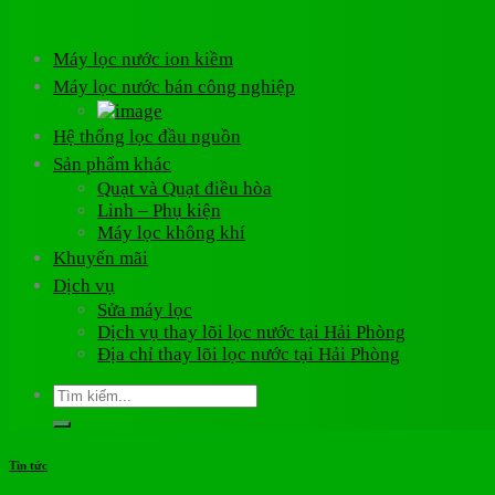
Máy lọc nước ion kiềm
Máy lọc nước bán công nghiệp
Hệ thống lọc đầu nguồn
Sản phẩm khác
Quạt và Quạt điều hòa
Linh – Phụ kiện
Máy lọc không khí
Khuyến mãi
Dịch vụ
Sửa máy lọc
Dịch vụ thay lõi lọc nước tại Hải Phòng
Địa chỉ thay lõi lọc nước tại Hải Phòng
Tìm
kiếm:
Tin tức