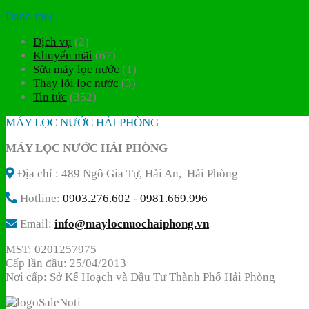
Danh mục
Dịch vụ
(2)
Khuyến mãi
(67)
Sửa máy lọc nước
(1)
Thay lõi lọc nước
(3)
Tin tức
(352)
MÁY LỌC NƯỚC HẢI PHÒNG
MÁY LỌC NƯỚC HẢI PHÒNG
Địa chỉ : 489 Ngô Gia Tự, Hải An, Hải Phòng
Hotline:
0903.276.602
-
0981.669.996
Email:
info@maylocnuochaiphong.vn
MST: 0201257975
Cấp lần đầu: 25/04/2013
Nơi cấp: Sở Kế Hoạch và Đầu Tư Thành Phố Hải Phòng