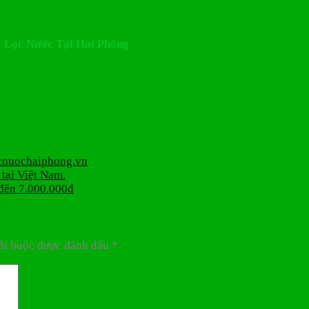
Máy Lọc Nước Tại Hải Phòng
ocnuochaiphong.vn
tại Việt Nam.
đến 7.000.000đ
ắt buộc được đánh dấu
*