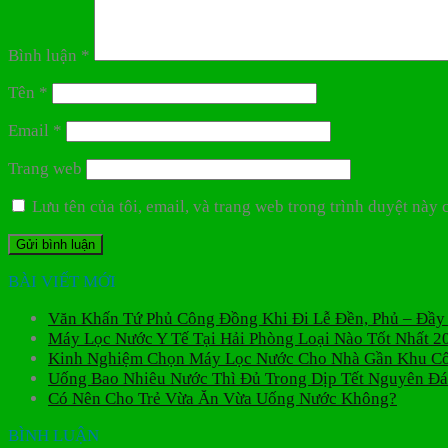
Bình luận
*
Tên
*
Email
*
Trang web
Lưu tên của tôi, email, và trang web trong trình duyệt này c
BÀI VIẾT MỚI
Văn Khấn Tứ Phủ Công Đồng Khi Đi Lễ Đền, Phủ – Đầy
Máy Lọc Nước Y Tế Tại Hải Phòng Loại Nào Tốt Nhất 2
Kinh Nghiệm Chọn Máy Lọc Nước Cho Nhà Gần Khu C
Uống Bao Nhiêu Nước Thì Đủ Trong Dịp Tết Nguyên Đ
Có Nên Cho Trẻ Vừa Ăn Vừa Uống Nước Không?
BÌNH LUẬN