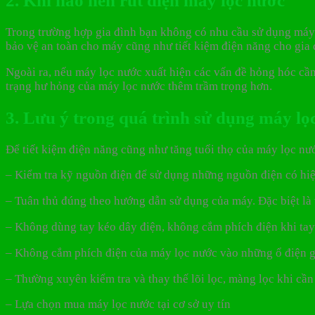
2. Khi nào nên rút điện máy lọc nước
Trong trường hợp gia đình bạn không có nhu cầu sử dụng máy tr
bảo vệ an toàn cho máy cũng như tiết kiệm điện năng cho gia 
Ngoài ra, nếu máy lọc nước xuất hiện các vấn đề hỏng hóc cần
trạng hư hỏng của máy lọc nước thêm trầm trọng hơn.
3. Lưu ý trong quá trình sử dụng máy lọ
Để tiết kiệm điện năng cũng như tăng tuổi thọ của máy lọc nư
– Kiểm tra kỹ nguồn điện để sử dụng những nguồn điện có hiệ
– Tuân thủ đúng theo hướng dẫn sử dụng của máy. Đặc biệt là 
– Không dùng tay kéo dây điện, không cắm phích điện khi tay 
– Không cắm phích điện của máy lọc nước vào những ổ điện gắ
– Thường xuyên kiểm tra và thay thế lõi lọc, màng lọc khi cần
– Lựa chọn mua máy lọc nước tại cơ sở uy tín