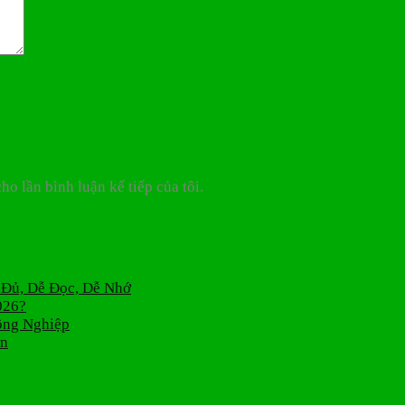
ho lần bình luận kế tiếp của tôi.
 Đủ, Dễ Đọc, Dễ Nhớ
026?
ông Nghiệp
án