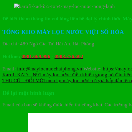
Để biết thêm thông tin vui lòng liên hệ đại lý chính thức 
TỔNG KHO MÁY LỌC NƯỚC VIỆT SỐ HÓA
Địa chỉ: 489 Ngô Gia Tự, Hải An, Hải Phòng
Hotline:
0981.669.996
-
0903.276.602
Email:
info@maylocnuochaiphong.vn
Website:
https://mayl
Karofi KAD – N91 máy lọc nước điều khiển giọng nó đầu tiên 
THU CŨ – ĐỔI MỚI mua lại máy lọc nước cũ giá hấp dẫn lên 
Để lại một bình luận
Email của bạn sẽ không được hiển thị công khai.
Các trường b