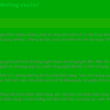
 thường xuyên?
i gia đình nhưng không phải ai cũng đều nắm rõ cơ chế hoạt độ
sử dụng không? Chúng ta hãy cùng tìm hiểu vấn đề này ngay bê
công nghệ phổ biến là công nghệ Nano và công nghệ RO. Mặc d
 người sẽ sử dụng máy lọc nước công nghệ RO để có thể sử dụng
điện 12v nhưng không hề tốn kém điện năng. Vào mỗi tháng, má
. Bởi thế, việc cắm điện suốt 24/24 không gây lãng phí điện n
ông tiết kiệm được điện năng, mà còn phải tốn kém điện năng n
tổn điện năng và ảnh hưởng lớn đến tuổi thọ của máy lọc nước 