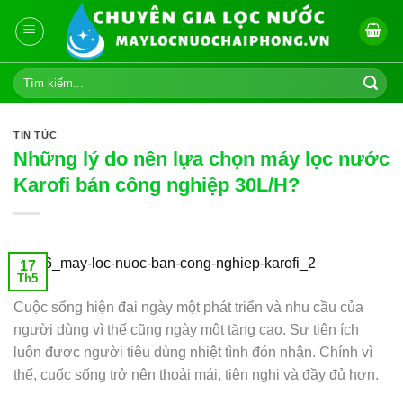
Skip
to
content
Tìm
kiếm:
TIN TỨC
Những lý do nên lựa chọn máy lọc nước
Karofi bán công nghiệp 30L/H?
17
Th5
Cuộc sống hiện đại ngày một phát triển và nhu cầu của
người dùng vì thế cũng ngày một tăng cao. Sự tiện ích
luôn được người tiêu dùng nhiệt tình đón nhận. Chính vì
thế, cuốc sống trở nên thoải mái, tiện nghi và đầy đủ hơn.