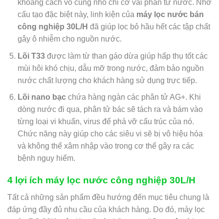
khoảng cách vô cùng nhỏ chỉ cỡ vài phân tử nước. Nhờ
cấu tạo đặc biệt này, linh kiện của
máy lọc nước bán
công nghiệp 30L/H
đã giúp lọc bỏ hầu hết các tập chất
gây ô nhiễm cho nguồn nước.
Lõi T33
được làm từ than gáo dừa giúp hấp thụ tốt các
mùi hôi khó chịu, dẫu mỡ trong nước, đảm bảo nguồn
nước chất lượng cho khách hàng sử dụng trực tiếp.
Lõi nano bạc
chứa hàng ngàn các phân tử AG+. Khi
dòng nước đi qua, phân tử bác sẽ tách ra và bám vào
từng loại vi khuẩn, virus để phá vỡ cấu trúc của nó.
Chức năng này giúp cho các siêu vi sẽ bị vô hiệu hóa
và không thể xâm nhập vào trong cơ thể gây ra các
bệnh nguy hiểm.
4 lợi ích máy lọc nước công nghiệp 30L/H
Tất cả những sản phẩm đều hướng đến mục tiêu chung là
đáp ứng đầy đủ nhu cầu của khách hàng. Do đó, máy lọc