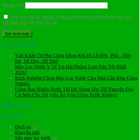
Trang web
Lưu tên của tôi, email, và trang web trong trình duyệt này cho
lần bình luận kế tiếp của tôi.
BÀI VIẾT MỚI
Văn Khấn Tứ Phủ Công Đồng Khi Đi Lễ Đền, Phủ – Đầy
Đủ, Dễ Đọc, Dễ Nhớ
Máy Lọc Nước Y Tế Tại Hải Phòng Loại Nào Tốt Nhất
2026?
Kinh Nghiệm Chọn Máy Lọc Nước Cho Nhà Gần Khu Công
Nghiệp
Uống Bao Nhiêu Nước Thì Đủ Trong Dịp Tết Nguyên Đán
Có Nên Cho Trẻ Vừa Ăn Vừa Uống Nước Không?
BÌNH LUẬN
Danh mục
Dịch vụ
(2)
Khuyến mãi
(67)
Sửa máy lọc nước
(1)