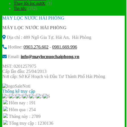
Thay lõi lọc nước
(3)
Tin tức
(352)
MÁY LỌC NƯỚC HẢI PHÒNG
MÁY LỌC NƯỚC HẢI PHÒNG
Địa chỉ : 489 Ngô Gia Tự, Hải An, Hải Phòng
Hotline:
0903.276.602
-
0981.669.996
Email:
info@maylocnuochaiphong.vn
MST: 0201257975
Cấp lần đầu: 25/04/2013
Nơi cấp: Sở Kế Hoạch và Đầu Tư Thành Phố Hải Phòng
Thống kê truy cập
Hôm nay : 191
Hôm qua : 254
Tháng này : 2789
Tổng truy cập : 1230136