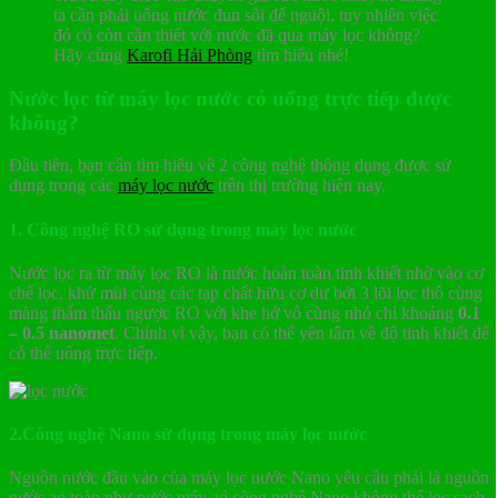
ta cần phải uống nước đun sôi để nguội, tuy nhiên việc
đó có còn cần thiết với nước đã qua máy lọc không?
Hãy cùng
Karofi Hải Phòng
tìm hiểu nhé!
Nước lọc từ máy lọc nước có uống trực tiếp được
không?
Đầu tiên, bạn cần tìm hiểu về 2 công nghệ thông dụng được sử
dụng trong các
máy lọc nước
trên thị trường hiện nay.
1.
Công nghệ RO sử dụng trong máy lọc nước
Nước lọc ra từ máy lọc RO là nước hoàn toàn tinh khiết nhờ vào cơ
chế lọc, khử mùi cùng các tạp chất hữu cơ dư bởi 3 lõi lọc thô cùng
màng thẩm thấu ngược RO với khe hở vô cùng nhỏ chỉ khoảng
0.1
– 0.5 nanomet
. Chính vì vậy, bạn có thể yên tâm về độ tinh khiết để
có thể uống trực tiếp.
2.Công nghệ Nano sử dụng trong máy lọc nước
Nguồn nước đầu vào của máy lọc nước Nano yêu cầu phải là nguồn
nước an toàn như nước máy, vì công nghệ Nano không thể lọc sạch