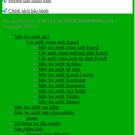
Hướng dẫn thanh toán
Chính sách bảo hành
Bản quyền thuộc về
MAYLOCNUOCHAIPHONG.VN
-
Copyright 2026 ©
Máy lọc nước RO
Lọc nước nóng lạnh Karofi
Máy lọc nước nóng lạnh Karofi
Cây nước nóng lạnh hút bình Karofi
Cây nước nóng lạnh úp bình Karofi
Máy lọc nước tủ đứng
Máy lọc nước để gầm
Máy lọc nước Karofi Livotec
Máy lọc nước Korihome
Máy lọc nước Kangaroo
Máy lọc nước AO Smith
Máy lọc nước Philips
Máy lọc nước Mutosi
Máy lọc nước ion kiềm
Máy lọc nước bán công nghiệp
image
Hệ thống lọc đầu nguồn
Sản phẩm khác
Quạt và Quạt điều hòa