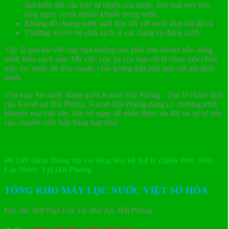
làm biến đổi cấu trúc tự nhiên của nước, làm mất oxy làm
tăng nguy cơ tái nhiễm khuẩn trong nước.
Không đổ chung nước mới đun sôi với nước đun sôi đã cũ
Thường xuyên vệ sinh sạch sẽ các dụng cụ đựng nước.
Vậy là qua bài viết này bạn không còn phải băn khoăn nên uống
nước theo cách nào. Mà việc còn lại của bạn chỉ là chọn một chiếc
máy lọc nước đủ tiêu chuẩn, chất lượng thật phù hợp với gia đình
mình.
Tìm máy lọc nước đừng quên Karofi Hải Phòng – Đại lý chính thức
của Karofi tại Hải Phòng. Karofi Hải Phòng đang có chương trình
khuyến mại cực lớn, liện hệ ngay để nhận được ưu đãi và sự tư vấn
của chuyên viên bán hàng bạn nhé!
Để biết thêm thông tin vui lòng liên hệ đại lý chính thức Máy
Lọc Nước Tại Hải Phòng
TỔNG KHO MÁY LỌC NƯỚC VIỆT SỐ HÓA
Địa chỉ: 489 Ngô Gia Tự, Hải An, Hải Phòng