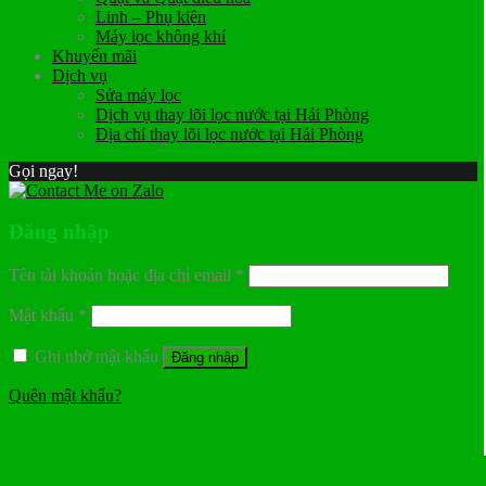
Linh – Phụ kiện
Máy lọc không khí
Khuyến mãi
Dịch vụ
Sửa máy lọc
Dịch vụ thay lõi lọc nước tại Hải Phòng
Địa chỉ thay lõi lọc nước tại Hải Phòng
Gọi ngay!
Đăng nhập
Tên tài khoản hoặc địa chỉ email
*
Mật khẩu
*
Ghi nhớ mật khẩu
Đăng nhập
Quên mật khẩu?