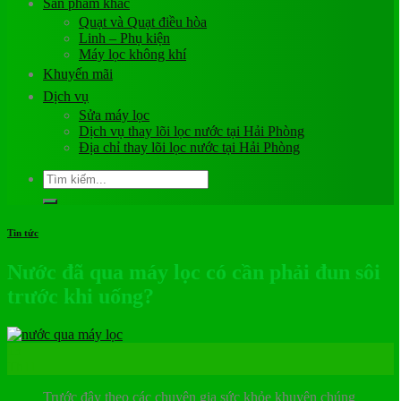
Sản phẩm khác
Quạt và Quạt điều hòa
Linh – Phụ kiện
Máy lọc không khí
Khuyến mãi
Dịch vụ
Sửa máy lọc
Dịch vụ thay lõi lọc nước tại Hải Phòng
Địa chỉ thay lõi lọc nước tại Hải Phòng
Tìm
kiếm:
Tin tức
Nước đã qua máy lọc có cần phải đun sôi
trước khi uống?
13
Th11
Trước đây theo các chuyên gia sức khỏe khuyên chúng