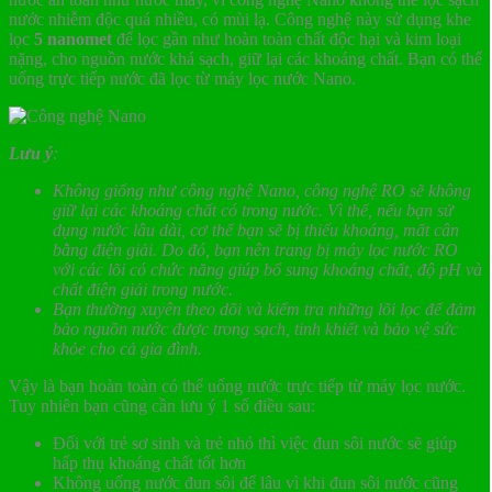
nước nhiễm độc quá nhiều, có mùi lạ. Công nghệ này sử dụng khe
lọc
5 nanomet
để lọc gần như hoàn toàn chất độc hại và kim loại
nặng, cho nguồn nước khá sạch, giữ lại các khoáng chất. Bạn có thể
uống trực tiếp nước đã lọc từ máy lọc nước Nano.
Lưu ý
:
Không giống như công nghệ Nano, công nghệ RO sẽ không
giữ lại các khoáng chất có trong nước. Vì thế, nếu bạn sử
dụng nước lâu dài, cơ thể bạn sẽ bị thiếu khoáng, mất cân
bằng điện giải. Do đó, bạn nên trang bị máy lọc nước RO
với các lõi có chức năng giúp bổ sung khoáng chất, độ pH và
chất điện giải trong nước.
Bạn thường xuyên theo dõi và kiểm tra những lõi lọc để đảm
bảo nguồn nước được trong sạch, tinh khiết và bảo vệ sức
khỏe cho cả gia đình.
Vậy là bạn hoàn toàn có thể uống nước trực tiếp từ máy lọc nước.
Tuy nhiên bạn cũng cần lưu ý 1 số điều sau:
Đối với trẻ sơ sinh và trẻ nhỏ thì việc đun sôi nước sẽ giúp
hấp thụ khoáng chất tốt hơn
Không uống nước đun sôi để lâu vì khi đun sôi nước cũng