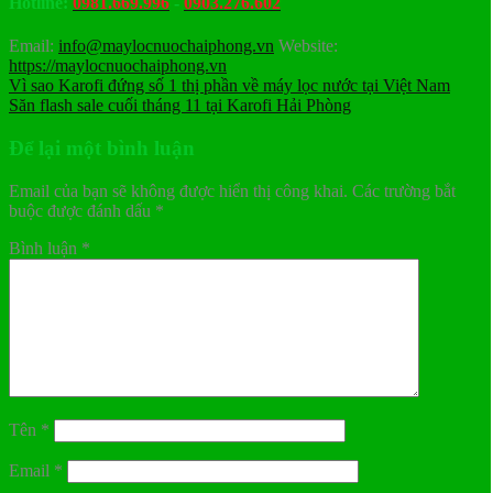
Hotline:
0981.669.996
-
0903.276.602
Email:
info@maylocnuochaiphong.vn
Website:
https://maylocnuochaiphong.vn
Vì sao Karofi đứng số 1 thị phần về máy lọc nước tại Việt Nam
Săn flash sale cuối tháng 11 tại Karofi Hải Phòng
Để lại một bình luận
Email của bạn sẽ không được hiển thị công khai.
Các trường bắt
buộc được đánh dấu
*
Bình luận
*
Tên
*
Email
*