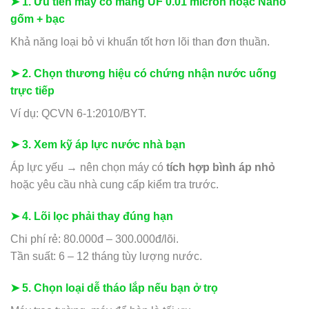
➤ 1. Ưu tiên máy có màng
UF 0.01 micron
hoặc
Nano
gốm + bạc
Khả năng loại bỏ vi khuẩn tốt hơn lõi than đơn thuần.
➤ 2. Chọn thương hiệu có chứng nhận nước uống
trực tiếp
Ví dụ: QCVN 6-1:2010/BYT.
➤ 3. Xem kỹ áp lực nước nhà bạn
Áp lực yếu → nên chọn máy có
tích hợp bình áp nhỏ
hoặc yêu cầu nhà cung cấp kiểm tra trước.
➤ 4. Lõi lọc phải thay đúng hạn
Chi phí rẻ: 80.000đ – 300.000đ/lõi.
Tần suất: 6 – 12 tháng tùy lượng nước.
➤ 5. Chọn loại dễ tháo lắp nếu bạn ở trọ