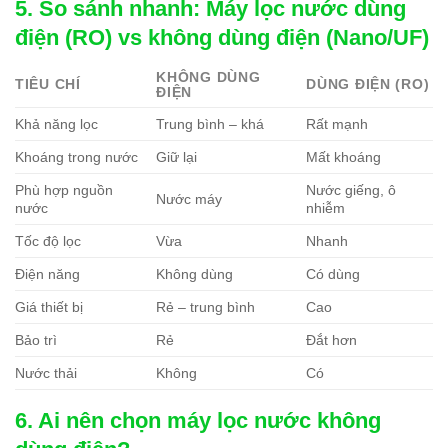
5. So sánh nhanh: Máy lọc nước dùng
điện (RO) vs không dùng điện (Nano/UF)
KHÔNG DÙNG
TIÊU CHÍ
DÙNG ĐIỆN (RO)
ĐIỆN
Khả năng lọc
Trung bình – khá
Rất mạnh
Khoáng trong nước
Giữ lại
Mất khoáng
Phù hợp nguồn
Nước giếng, ô
Nước máy
nước
nhiễm
Tốc độ lọc
Vừa
Nhanh
Điện năng
Không dùng
Có dùng
Giá thiết bị
Rẻ – trung bình
Cao
Bảo trì
Rẻ
Đắt hơn
Nước thải
Không
Có
6. Ai nên chọn máy lọc nước không