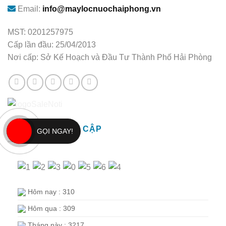
Email:
info@maylocnuochaiphong.vn
MST: 0201257975
Cấp lần đầu: 25/04/2013
Nơi cấp: Sở Kế Hoạch và Đầu Tư Thành Phố Hải Phòng
THỐNG KÊ TRUY CẬP
GỌI NGAY!
Hôm nay : 310
Hôm qua : 309
Tháng này : 3217