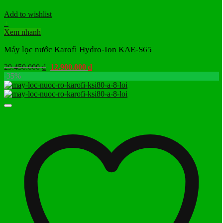
Add to wishlist
+
Xem nhanh
Máy lọc nước Karofi Hydro-Ion KAE-S65
Giá
Giá
29.450.000
₫
12.900.000
₫
gốc
hiện
-35%
là:
tại
29.450.000 ₫.
là:
12.900.000 ₫.