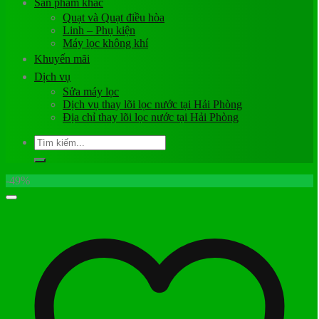
Sản phẩm khác
Quạt và Quạt điều hòa
Linh – Phụ kiện
Máy lọc không khí
Khuyến mãi
Dịch vụ
Sửa máy lọc
Dịch vụ thay lõi lọc nước tại Hải Phòng
Địa chỉ thay lõi lọc nước tại Hải Phòng
Tìm
kiếm:
-49%