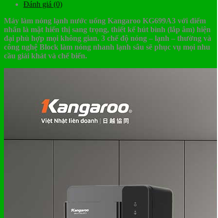
Đánh giá (0)
Máy làm nóng lạnh nước uống Kangaroo KG699A3 với điểm
nhấn là mặt hiển thị sang trọng, thiết kế hút bình (lắp âm) hiện
đại phù hợp mọi không gian. 3 chế độ nóng – lạnh – thường và
công nghệ Block làm nóng nhanh lạnh sâu sẽ phục vụ mọi nhu
cầu giải khát và chế biến.