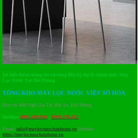
Để biết thêm thông tin vui lòng liên hệ đại lý chính thức Máy
Lọc Nước Tại Hải Phòng
TỔNG KHO MÁY LỌC NƯỚC VIỆT SỐ HÓA
Địa chỉ: 489 Ngô Gia Tự, Hải An, Hải Phòng
Hotline:
0981.669.996
-
0903.276.602
Email:
info@maylocnuochaiphong.vn
Website:
https://maylocnuochaiphong.vn