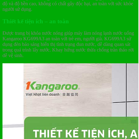
độ và độ bền cao, không có chất gây độc hại, an toàn với sức khỏe
người sử dụng.
Thiết kế tiện ích – an toàn
Được trang bị khóa nước nóng giúp máy làm nóng lạnh nước uống
Kangaroo KG699A3 an toàn với trẻ em, người già. KG699A3 sử
dụng đèn báo sáng hiển thị tình trạng đun nước, dễ dàng quan sát
trong quá trình lấy nước. Khay hứng nước thừa chống tràn tháo rời
dễ vệ sinh.