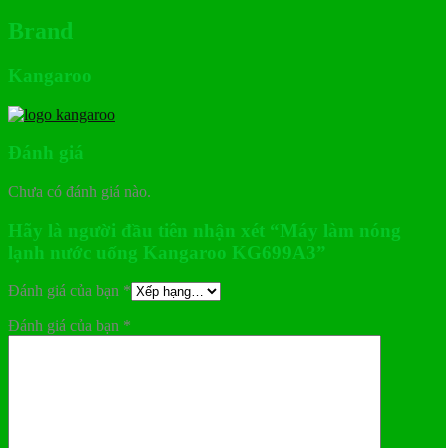
Brand
Kangaroo
Đánh giá
Chưa có đánh giá nào.
Hãy là người đầu tiên nhận xét “Máy làm nóng
lạnh nước uống Kangaroo KG699A3”
Đánh giá của bạn
*
Đánh giá của bạn
*