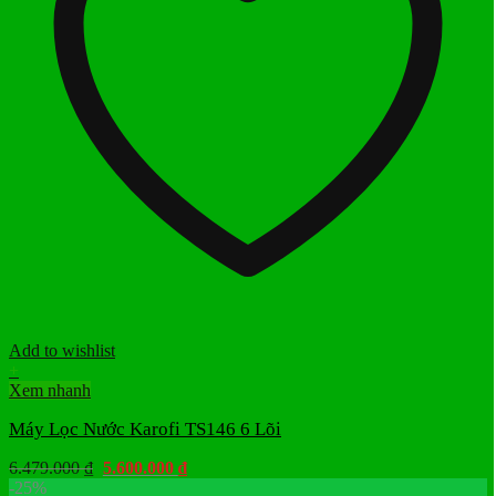
Add to wishlist
+
Xem nhanh
Máy Lọc Nước Karofi TS146 6 Lõi
Giá
Giá
6.479.000
₫
5.600.000
₫
gốc
hiện
-25%