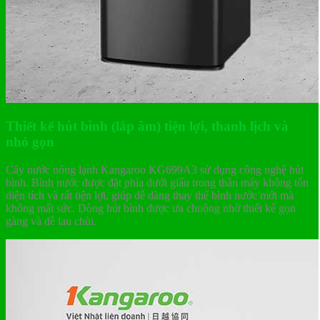
Thiết kế hút bình (lắp âm) tiện lợi, thanh lịch và
nhỏ gọn
Cây nước nóng lạnh Kangaroo KG699A3 sử dụng công nghệ hút
bình. Bình nước được đặt phía dưới giấu trong thân máy không tốn
diện tích và rất tiện lợi, giúp dễ dàng thay thế bình nước mới mà
không mất sức. Dòng hút bình được ưa chuộng nhờ thiết kế gọn
gàng và dễ lau chùi.