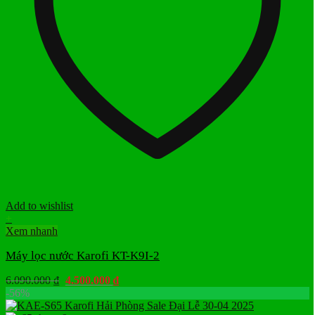
Add to wishlist
+
Xem nhanh
Máy lọc nước Karofi KT-K9I-2
Giá
Giá
6.090.000
₫
4.500.000
₫
gốc
hiện
-56%
là:
tại