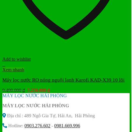
Add to wishlist
+
Xem nhanh
Máy lọc nước RO nóng nguội lạnh Karofi KAD-X39 10 lõi
Giá
Giá
9.490.000
₫
7.250.000
₫
gốc
hiện
MÁY LỌC NƯỚC HẢI PHÒNG
là:
tại
MÁY LỌC NƯỚC HẢI PHÒNG
9.490.000 ₫.
là:
7.250.000 ₫.
Địa chỉ : 489 Ngô Gia Tự, Hải An, Hải Phòng
Hotline:
0903.276.602
-
0981.669.996