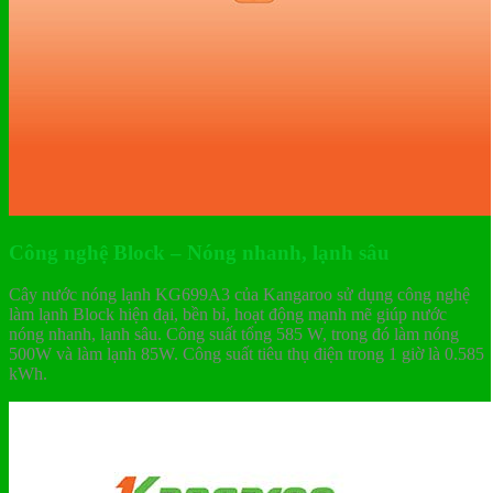
Công nghệ Block – Nóng nhanh, lạnh sâu
Cây nước nóng lạnh KG699A3 của Kangaroo sử dụng công nghệ
làm lạnh Block hiện đại, bền bỉ, hoạt động mạnh mẽ giúp nước
nóng nhanh, lạnh sâu. Công suất tổng 585 W, trong đó làm nóng
500W và làm lạnh 85W. Công suất tiêu thụ điện trong 1 giờ là 0.585
kWh.