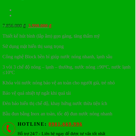
Giá
Giá
7.856.000
₫
3.990.000
₫
gốc
hiện
Thiết kế hút bình (lắp âm) gọn gàng, tăng thẩm mỹ
là:
tại
7.856.000 ₫.
là:
Sử dụng mặt hiển thị sang trọng
3.990.000 ₫.
Công nghệ Block bền bỉ giúp nước nóng nhanh, lạnh sâu
3 vòi 3 chế độ nóng – lạnh – thường, nước nóng ≥90ºC, nước lạnh
≤10ºC
Khóa vòi nước nóng bảo vệ an toàn cho người già, trẻ nhỏ
Bảo vệ quá nhiệt tự ngắt khi quá tải
Đèn báo hiển thị chế độ, khay hứng nước thừa tiện ích
Bầu đun bằng Inox an toàn, tốc độ đun nước nóng nhanh
HOTLINE:
0981.669.996
Hỗ trợ 24/7 - Liên hệ ngay để được tư vấn tốt nhất