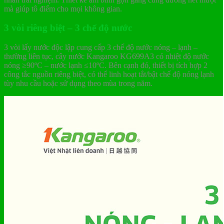
mà giúp tô điểm cho mọi không gian.
3 vòi riêng biệt – 3 chế độ nước
3 vòi lấy nước độc lập cung cấp 3 chế độ nước nóng – lạnh –
thường liên tục, cây nước Kangaroo KG699A3 có nhiệt độ nước
nóng ≥90ºC – nước lạnh ≤10ºC. Bên cạnh đó, thiết bị tích hợp 2
công tắc nguồn riêng biệt, có thể linh hoạt tắt/bật chế độ nóng lạnh
tùy nhu cầu hoặc sử dụng theo mùa trong năm.