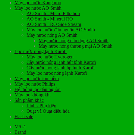
Máy lọc nước Kangaroo
Máy lọc nước AO Smith
AO Smith - Micro Filtration
AO Smith - Mineral RO
AO Smith - RO Side Stream
Máy lọc nước đầu nguồn AO Smith
Máy nước nóng AO Smith
Máy nước nóng dân dụng AO Smith
Máy nước nóng thương mại AO Smith
Lọc nước nóng lạnh Karofi
Máy lọc nước Hydrogen
Cây nước nóng lạnh hút bình Karofi
Cây nước nóng lạnh úp bình Karofi
Máy lọc nước nóng lạnh Karofi
Máy lọc nước ion kiềm
Máy lọc nước Philips
Hệ thống lọc đầu nguồn
Máy lọc không khí
Sản phẩm khác
Linh - Phụ kiện
Quạt và Quạt điều hòa
Flash sale
Mô tả
Brand