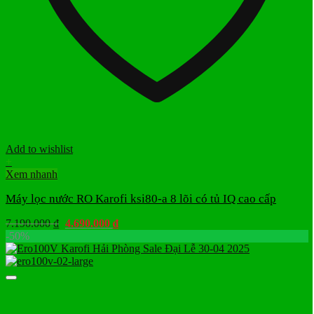
Add to wishlist
+
Xem nhanh
Máy lọc nước RO Karofi ksi80-a 8 lõi có tủ IQ cao cấp
Giá
Giá
7.190.000
₫
4.690.000
₫
gốc
hiện
-50%
là:
tại
7.190.000 ₫.
là:
4.690.000 ₫.