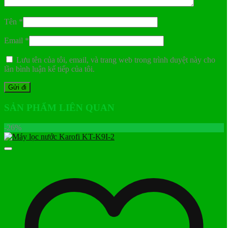
Tên
*
Email
*
Lưu tên của tôi, email, và trang web trong trình duyệt này cho
lần bình luận kế tiếp của tôi.
SẢN PHẨM LIÊN QUAN
-26%