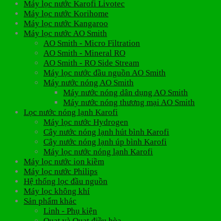
Máy lọc nước Karofi Livotec
Máy lọc nước Korihome
Máy lọc nước Kangaroo
Máy lọc nước AO Smith
AO Smith - Micro Filtration
AO Smith - Mineral RO
AO Smith - RO Side Stream
Máy lọc nước đầu nguồn AO Smith
Máy nước nóng AO Smith
Máy nước nóng dân dụng AO Smith
Máy nước nóng thương mại AO Smith
Lọc nước nóng lạnh Karofi
Máy lọc nước Hydrogen
Cây nước nóng lạnh hút bình Karofi
Cây nước nóng lạnh úp bình Karofi
Máy lọc nước nóng lạnh Karofi
Máy lọc nước ion kiềm
Máy lọc nước Philips
Hệ thống lọc đầu nguồn
Máy lọc không khí
Sản phẩm khác
Linh - Phụ kiện
Quạt và Quạt điều hòa