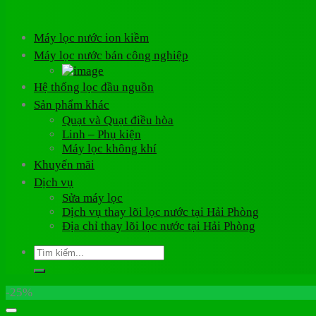
Máy lọc nước ion kiềm
Máy lọc nước bán công nghiệp
Hệ thống lọc đầu nguồn
Sản phẩm khác
Quạt và Quạt điều hòa
Linh – Phụ kiện
Máy lọc không khí
Khuyến mãi
Dịch vụ
Sửa máy lọc
Dịch vụ thay lõi lọc nước tại Hải Phòng
Địa chỉ thay lõi lọc nước tại Hải Phòng
Tìm
kiếm:
-25%