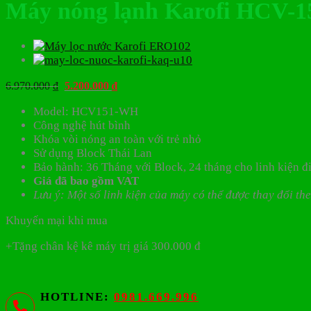
Máy nóng lạnh Karofi HCV-1
Giá
Giá
6.970.000
₫
5.200.000
₫
gốc
hiện
Model: HCV151-WH
là:
tại
Công nghệ hút bình
6.970.000 ₫.
là:
Khóa vòi nóng an toàn với trẻ nhỏ
5.200.000 ₫.
Sử dụng Block Thái Lan
Bảo hành: 36 Tháng với Block, 24 tháng cho linh kiện đ
Giá đã bao gồm VAT
Lưu ý: Một số linh kiện của máy có thể được thay đổi t
Khuyến mại khi mua
+Tặng chân kệ kê máy trị giá 300.000 đ
HOTLINE:
0981.669.996