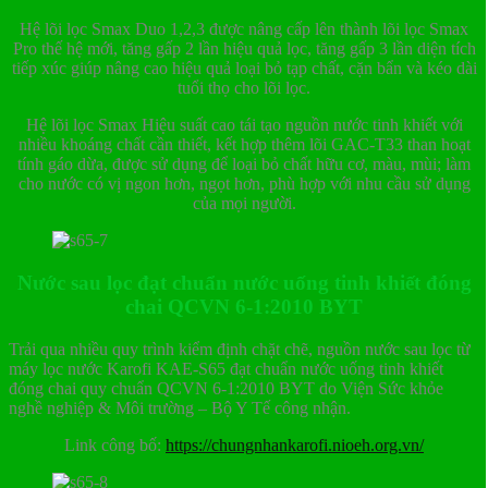
Hệ lõi lọc Smax Duo 1,2,3 được nâng cấp lên thành lõi lọc Smax
Pro thế hệ mới, tăng gấp 2 lần hiệu quả lọc, tăng gấp 3 lần diện tích
tiếp xúc giúp nâng cao hiệu quả loại bỏ tạp chất, cặn bẩn và kéo dài
tuổi thọ cho lõi lọc.
Hệ lõi lọc Smax Hiệu suất cao tái tạo nguồn nước tinh khiết với
nhiều khoáng chất cần thiết, kết hợp thêm lõi GAC-T33 than hoạt
tính gáo dừa, được sử dụng để loại bỏ chất hữu cơ, màu, mùi; làm
cho nước có vị ngon hơn, ngọt hơn, phù hợp với nhu cầu sử dụng
của mọi người.
Nước sau lọc đạt chuẩn nước uống tinh khiết đóng
chai QCVN 6-1:2010 BYT
Trải qua nhiều quy trình kiểm định chặt chẽ, nguồn nước sau lọc từ
máy lọc nước Karofi KAE-S65 đạt chuẩn nước uống tinh khiết
đóng chai quy chuẩn QCVN 6-1:2010 BYT do Viện Sức khỏe
nghề nghiệp & Môi trường – Bộ Y Tế công nhận.
Link công bố:
https://chungnhankarofi.nioeh.org.vn/