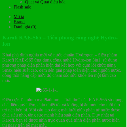
Quạt và Quạt điều hòa
Flash sale
Mô tả
Brand
Đánh giá (0)
Karofi KAE-S65 – Tiên phong công nghệ Hydro-
Ion
Khai phá định nghĩa mới về nước chuẩn Hydrogen – Siêu phẩm
Karofi KAE-S65 ứng dụng công nghệ Hydro-ion 3in1, sử dụng
phương pháp điện phân hiện đại kết hợp với cụm lõi chức năng
Smax hiệu suất cao, đem đến giải pháp toàn diện cho nguồn nước,
đồng thời nâng cấp mức độ chăm sóc sức khỏe lên một tầm cao
mới.
Điện cực Titanium mạ Platinum – “trái tim” của KAE-S65 sử dụng
chất liệu quý hiếm, chịu nhiệt tốt và không bị ăn mòn cho tuổi thọ
trở nên bền bỉ. Với cấu tạo dạng mắt lưới giúp phân tử nước được
chia siêu nhỏ, tăng sức mạnh hiệu suất điện phân. Duy nhất tại
Karofi, bạn sẽ được nhìn trực quan quá trình điện phân nước hiển
thị ngay trên bề mặt máy.