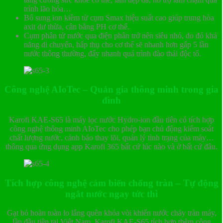
trình lão hóa…
Bổ sung ion kiềm từ cụm Smax hiệu suất cao giúp trung hòa
axit dư thừa, cân bằng PH cơ thể.
Cụm phân tử nước qua điện phân trở nên siêu nhỏ, do đó khả
năng di chuyển, hấp thụ cho cơ thể sẽ nhanh hơn gấp 5 lần
nước thông thường, đẩy nhanh quá trình đào thải độc tố.
Công nghệ AIoTec – Quản gia thông minh trong gia
đình
Karofi KAE-S65 là máy lọc nước Hydro-ion đầu tiên có tích hợp
công nghệ thông minh AIoTec cho phép bạn chủ động kiểm soát
chất lượng nước, cảnh báo thay lõi, quản lý tình trạng của máy…
thông qua ứng dụng app Karofi 365 bất cứ lúc nào và ở bất cứ đâu.
Tích hợp công nghệ cảm biến chống tràn – Tự động
ngắt nước ngay tức thì
Gạt bỏ hoàn toàn lo lắng quên khóa vòi khiến nước chảy tràn máy,
lần đầu tiên tại Việt Nam, Karofi KAE-S65 tích hợp thêm công