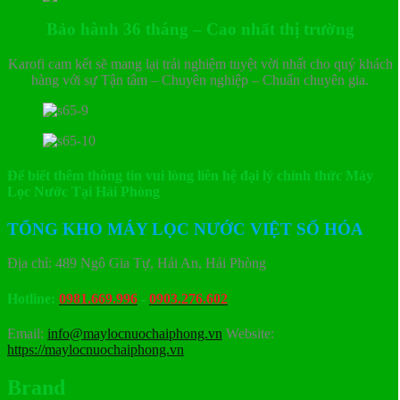
Bảo hành 36 tháng – Cao nhất thị trường
Karofi cam kết sẽ mang lại trải nghiệm tuyệt vời nhất cho quý khách
hàng với sự Tận tâm – Chuyên nghiệp – Chuẩn chuyên gia.
Để biết thêm thông tin vui lòng liên hệ đại lý chính thức Máy
Lọc Nước Tại Hải Phòng
TỔNG KHO MÁY LỌC NƯỚC VIỆT SỐ HÓA
Địa chỉ: 489 Ngô Gia Tự, Hải An, Hải Phòng
Hotline:
0981.669.996
-
0903.276.602
Email:
info@maylocnuochaiphong.vn
Website:
https://maylocnuochaiphong.vn
Brand