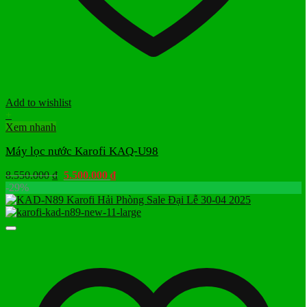
Add to wishlist
+
Xem nhanh
Máy lọc nước Karofi KAQ-U98
Giá
Giá
8.550.000
₫
5.500.000
₫
gốc
hiện
-29%
là:
tại
8.550.000 ₫.
là:
5.500.000 ₫.