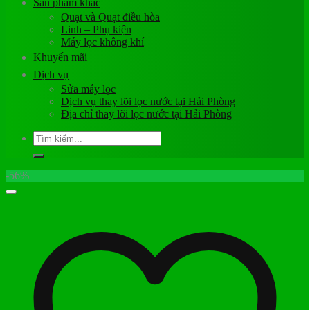
Sản phẩm khác
Quạt và Quạt điều hòa
Linh – Phụ kiện
Máy lọc không khí
Khuyến mãi
Dịch vụ
Sửa máy lọc
Dịch vụ thay lõi lọc nước tại Hải Phòng
Địa chỉ thay lõi lọc nước tại Hải Phòng
Tìm
kiếm:
-56%