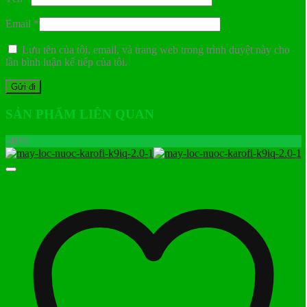
Email
*
Lưu tên của tôi, email, và trang web trong trình duyệt này cho
lần bình luận kế tiếp của tôi.
SẢN PHẨM LIÊN QUAN
-46%