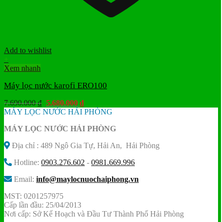
Add to wishlist
+
Xem nhanh
Máy lọc nước karofi ERO100
Giá
Giá
7.690.000
₫
5.680.000
₫
gốc
hiện
MÁY LỌC NƯỚC HẢI PHÒNG
là:
tại
MÁY LỌC NƯỚC HẢI PHÒNG
7.690.000 ₫.
là:
5.680.000 ₫.
Địa chỉ : 489 Ngô Gia Tự, Hải An, Hải Phòng
Hotline:
0903.276.602
-
0981.669.996
Email:
info@maylocnuochaiphong.vn
MST: 0201257975
Cấp lần đầu: 25/04/2013
Nơi cấp: Sở Kế Hoạch và Đầu Tư Thành Phố Hải Phòng