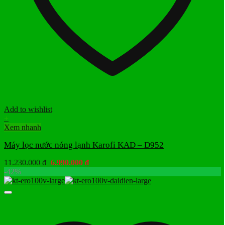
Add to wishlist
+
Xem nhanh
Máy lọc nước nóng lạnh Karofi KAD – D952
Giá
Giá
11.230.000
₫
6.990.000
₫
gốc
hiện
-42%
là:
tại
11.230.000 ₫.
là:
6.990.000 ₫.