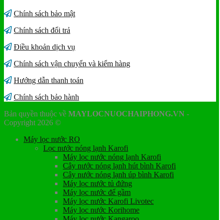
Chính sách bảo mật
Chính sách đổi trả
Điều khoản dịch vụ
Chính sách vận chuyển và kiểm hàng
Hướng dẫn thanh toán
Chính sách bảo hành
Bản quyền thuộc về
MAYLOCNUOCHAIPHONG.VN
-
Copyright 2026 ©
Máy lọc nước RO
Lọc nước nóng lạnh Karofi
Máy lọc nước nóng lạnh Karofi
Cây nước nóng lạnh hút bình Karofi
Cây nước nóng lạnh úp bình Karofi
Máy lọc nước tủ đứng
Máy lọc nước để gầm
Máy lọc nước Karofi Livotec
Máy lọc nước Korihome
Máy lọc nước Kangaroo