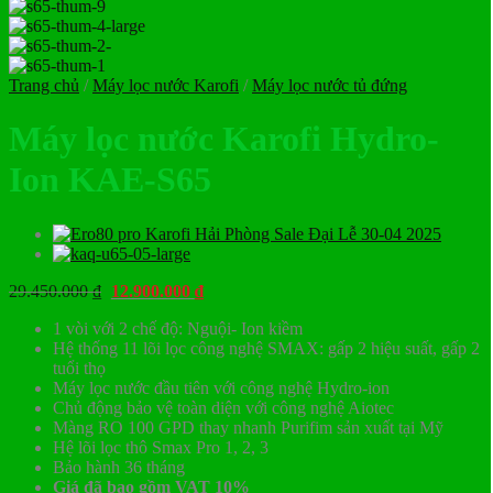
Trang chủ
/
Máy lọc nước Karofi
/
Máy lọc nước tủ đứng
Máy lọc nước Karofi Hydro-
Ion KAE-S65
Giá
Giá
29.450.000
₫
12.900.000
₫
gốc
hiện
1 vòi với 2 chế độ: Nguội- Ion kiềm
là:
tại
Hệ thống 11 lõi lọc công nghệ SMAX: gấp 2 hiệu suất, gấp 2
29.450.000 ₫.
là:
tuổi thọ
12.900.000 ₫.
Máy lọc nước đầu tiên với công nghệ Hydro-ion
Chủ động bảo vệ toàn diện với công nghệ Aiotec
Màng RO 100 GPD thay nhanh Purifim sản xuất tại Mỹ
Hệ lõi lọc thô Smax Pro 1, 2, 3
Bảo hành 36 tháng
Giá đã bao gồm VAT 10%