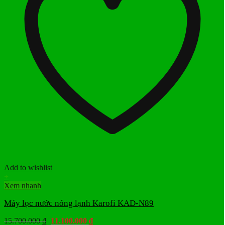
Add to wishlist
+
Xem nhanh
Máy lọc nước nóng lạnh Karofi KAD-N89
Giá
Giá
15.700.000
₫
11.100.000
₫