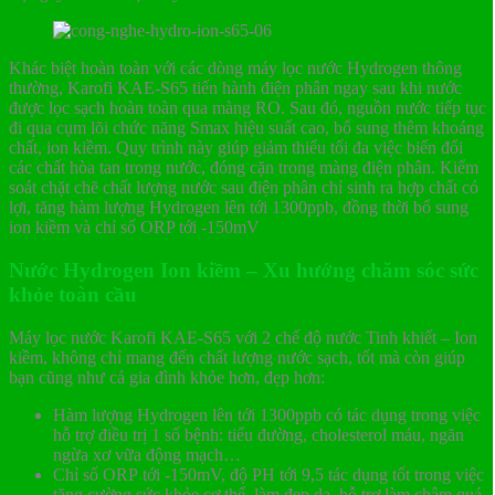
Khác biệt hoàn toàn với các dòng máy lọc nước Hydrogen thông
thường, Karofi KAE-S65 tiến hành điện phân ngay sau khi nước
được lọc sạch hoàn toàn qua màng RO. Sau đó, nguồn nước tiếp tục
đi qua cụm lõi chức năng Smax hiệu suất cao, bổ sung thêm khoáng
chất, ion kiềm. Quy trình này giúp giảm thiểu tối đa việc biến đổi
các chất hòa tan trong nước, đóng cặn trong màng điện phân. Kiểm
soát chặt chẽ chất lượng nước sau điện phân chỉ sinh ra hợp chất có
lợi, tăng hàm lượng Hydrogen lên tới 1300ppb, đồng thời bổ sung
ion kiềm và chỉ số ORP tới -150mV
Nước Hydrogen Ion kiềm – Xu hướng chăm sóc sức
khỏe toàn cầu
Máy lọc nước Karofi KAE-S65 với 2 chế độ nước Tinh khiết – Ion
kiềm, không chỉ mang đến chất lượng nước sạch, tốt mà còn giúp
bạn cũng như cả gia đình khỏe hơn, đẹp hơn:
Hàm lượng Hydrogen lên tới 1300ppb có tác dụng trong việc
hỗ trợ điều trị 1 số bệnh: tiểu đường, cholesterol máu, ngăn
ngừa xơ vữa động mạch…
Chỉ số ORP tới -150mV, độ PH tới 9,5 tác dụng tốt trong việc
tăng cường sức khỏe cơ thể, làm đẹp da, hỗ trợ làm chậm quá