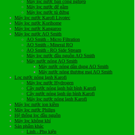
Máy lọc nước bán công nghiệp
Máy lọc nước để gầm
Máy lọc nước tủ đứng
Máy lọc nước Karofi Livotec
Máy lọc nước Korihome
Máy lọc nước Kangaroo
Máy lọc nước AO Smith
AO Smith - Micro Filtration
AO Smith - Mineral RO
AO Smith - RO Side Stream
Máy lọc nước đầu nguồn AO Smith
Máy nước nóng AO Smith
Máy nước nóng dân dụng AO Smith
Máy nước nóng thương mại AO Smith
Lọc nước nóng lạnh Karofi
Máy lọc nước Hydrogen
Cây nước nóng lạnh hút bình Karofi
Cây nước nóng lạnh úp bình Karofi
Máy lọc nước nóng lạnh Karofi
Máy lọc nước ion kiềm
Máy lọc nước Philips
Hệ thống lọc đầu nguồn
Máy lọc không khí
Sản phẩm khác
Linh - Phụ kiện