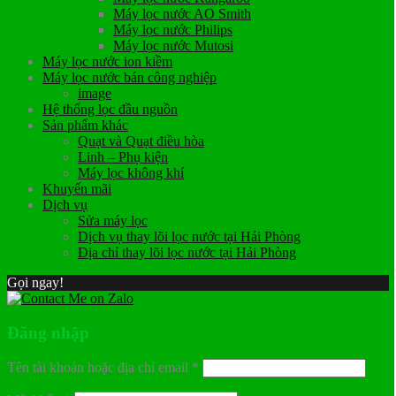
Máy lọc nước AO Smith
Máy lọc nước Philips
Máy lọc nước Mutosi
Máy lọc nước ion kiềm
Máy lọc nước bán công nghiệp
image
Hệ thống lọc đầu nguồn
Sản phẩm khác
Quạt và Quạt điều hòa
Linh – Phụ kiện
Máy lọc không khí
Khuyến mãi
Dịch vụ
Sửa máy lọc
Dịch vụ thay lõi lọc nước tại Hải Phòng
Địa chỉ thay lõi lọc nước tại Hải Phòng
Gọi ngay!
Đăng nhập
Tên tài khoản hoặc địa chỉ email
*