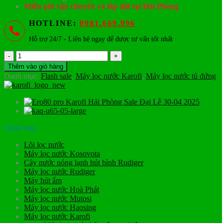
Miễn phí vận chuyển và lắp đặt tại Hải Phòng
HOTLINE:
0981.669.996
Hỗ trợ 24/7 - Liên hệ ngay để được tư vấn tốt nhất
Máy
lọc
Thêm vào giỏ hàng
nước
Danh mục:
Flash sale
,
Máy lọc nước Karofi
,
Máy lọc nước tủ đứng
Karofi
Hydro-
Ion
KAE-
S65
số
Danh mục
lượng
Lõi lọc nước
Máy lọc nước Kosovota
Cây nước nóng lạnh hút bình Rudiger
Máy lọc nước Rudiger
Máy hút ẩm
Máy lọc nước Hoà Phát
Máy lọc nước Mutosi
Máy lọc nước Haosing
Máy lọc nước Karofi