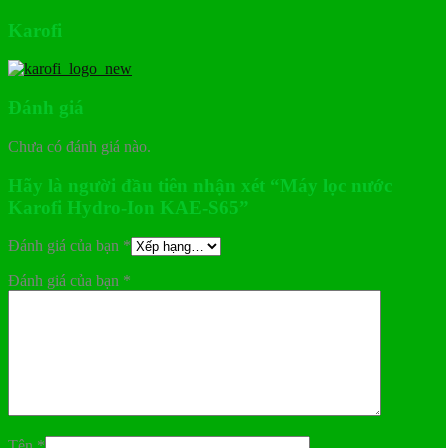
Karofi
Đánh giá
Chưa có đánh giá nào.
Hãy là người đầu tiên nhận xét “Máy lọc nước
Karofi Hydro-Ion KAE-S65”
Đánh giá của bạn
*
Đánh giá của bạn
*
Tên
*