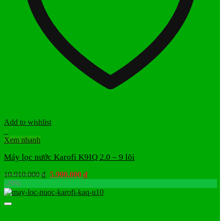
Add to wishlist
+
Xem nhanh
Máy lọc nước Karofi K9IQ 2.0 – 9 lõi
Giá
Giá
10.910.000
₫
5.900.000
₫
gốc
hiện
-29%
là:
tại
10.910.000 ₫.
là:
5.900.000 ₫.