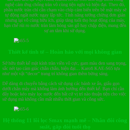
nghệ cảm ứng chống tràn vô cùng tiện nghi và hiện đại. Theo đó,
phần nước tràn chỉ cần chạm vào chíp cảm biến trên bề mặt máy sẽ
tự động ngắt nước ngay lập tức. Tính năng tưởng chừng đơn giản
nhưng lại vô cùng hữu ích, giúp tăng tuổi thọ hoạt động của máy,
hạn chế rủi ro nước tràn làm hỏng sàn gỗ hay chập điện, mang đến
sự an tâm khi sử dụng.
Thiết kế tinh tế – Hoàn hảo với mọi không gian
Sở hữu thiết kế mặt kính tràn viền vô cực, gam màu đen sang trọng,
sắc nét tạo cảm giác chắn chắn, hiện đại… Karofi KAE-S65 tựa
như một vật “decor” trang trí không gian thêm bừng sáng.
Dễ dàng di chuyển bằng cách sử dụng các bánh xe ẩn, giấu gọn
dưới chân máy mà không làm ảnh hưởng đến thiết kế. Bạn chỉ cần
đẩy hoặc kéo máy lọc nước đến bất cứ vị trí nào thuận tiện cho việc
sử dụng mà không cần mất nhiều thời gian và công sức.
Hệ thống 11 lõi lọc Smax mạnh mẽ – Nhân đôi công
suất, gấp đôi tuổi thọ