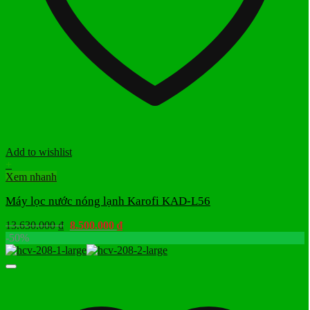
Add to wishlist
+
Xem nhanh
Máy lọc nước nóng lạnh Karofi KAD-L56
Giá
Giá
13.630.000
₫
8.500.000
₫
gốc
hiện
-50%
là:
tại
13.630.000 ₫.
là:
8.500.000 ₫.