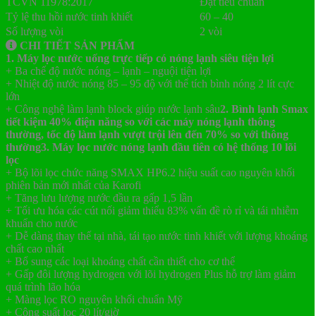
TCVN 11978:2017
Đạt tiêu chuẩn
Tỷ lệ thu hồi nước tinh khiết
60 – 40
Số lượng vòi
2 vòi
CHI TIẾT SẢN PHẨM
1. Máy lọc nước uống trực tiếp có nóng lạnh siêu tiện lợi
+ Ba chế độ nước nóng – lạnh – nguội tiện lợi
+ Nhiệt độ nước nóng 85 – 95 độ với thể tích bình nóng 2 lít cực
lớn
+ Công nghệ làm lạnh block giúp nước lạnh sâu
2. Bình lạnh Smax
tiết kiệm 40% điện năng so với các máy nóng lạnh thông
thường, tốc độ làm lạnh vượt trội lên đến 70% so với thông
thường
3. Máy lọc nước nóng lạnh đầu tiên có hệ thống 10 lõi
lọc
+ Bộ lõi lọc chức năng SMAX HP6.2 hiệu suất cao nguyên khối
phiên bản mới nhất của Karofi
+ Tăng lưu lượng nước đầu ra gấp 1,5 lần
+ Tối ưu hóa các cút nối giảm thiểu 83% vấn đề rò rỉ và tái nhiễm
khuẩn cho nước
+ Dễ dàng thay thế tại nhà, tái tạo nước tinh khiết với lượng khoáng
chất cao nhất
+ Bổ sung các loại khoáng chất cần thiết cho cơ thể
+ Gấp đôi lượng hydrogen với lõi hydrogen Plus hỗ trợ làm giảm
quá trình lão hóa
+ Màng lọc RO nguyên khối chuẩn Mỹ
+ Công suất lọc 20 lít/giờ