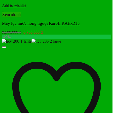
Add to wishlist
+
Xem nhanh
Máy lọc nước nóng nguội Karofi KAH-D15
Giá
Giá
9.500.000
₫
6.750.000
₫
gốc
hiện
-49%
là:
tại
9.500.000 ₫.
là:
6.750.000 ₫.