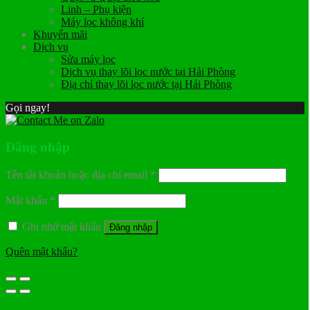
Linh – Phụ kiện
Máy lọc không khí
Khuyến mãi
Dịch vụ
Sửa máy lọc
Dịch vụ thay lõi lọc nước tại Hải Phòng
Địa chỉ thay lõi lọc nước tại Hải Phòng
Gọi ngay!
Đăng nhập
Tên tài khoản hoặc địa chỉ email
*
Mật khẩu
*
Ghi nhớ mật khẩu
Đăng nhập
Quên mật khẩu?