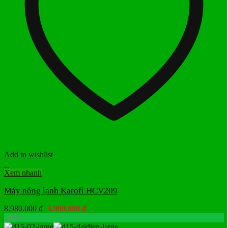
Add to wishlist
+
Xem nhanh
Máy nóng lạnh Karofi HCV209
Giá
Giá
8.980.000
₫
3.900.000
₫
gốc
hiện
-29%
là:
tại