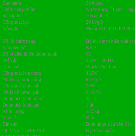
Bảo hành
36 tháng
Chức năng chính
Nước nóng – Lạnh – Ngu
Số cấp lọc
10 cấp lọc
Công suất lọc
20 lít/giờ
Màng lọc
Màng RO 100 GPD Puri
Bộ lõi chức năng
Bộ lõi Smax hiệu suất cao
Van điện từ
KSD
Bộ vi điều khiển thông minh
Có
Điện áp
220V – 50 Hz
Làm lạnh
Block Thái Lan
Công suất làm nóng
430W
Nhiệt độ nước nóng
85-95 °C
Công suất làm lạnh
90W
Nhiệt độ nước lạnh
6-10 °C
Dung tích bình nóng
2L
Dung tích bình lạnh
1 lít
Khối lượng
32.5kg
Màu sắc
Đen
Bình áp
Bình nhựa siêu bền 5 lít
QCVN6-1:2010/BYT
Đạt tiêu chuẩn