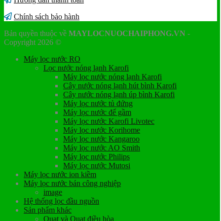
Chính sách bảo hành
Bản quyền thuộc về
MAYLOCNUOCHAIPHONG.VN
-
Copyright 2026 ©
Máy lọc nước RO
Lọc nước nóng lạnh Karofi
Máy lọc nước nóng lạnh Karofi
Cây nước nóng lạnh hút bình Karofi
Cây nước nóng lạnh úp bình Karofi
Máy lọc nước tủ đứng
Máy lọc nước để gầm
Máy lọc nước Karofi Livotec
Máy lọc nước Korihome
Máy lọc nước Kangaroo
Máy lọc nước AO Smith
Máy lọc nước Philips
Máy lọc nước Mutosi
Máy lọc nước ion kiềm
Máy lọc nước bán công nghiệp
image
Hệ thống lọc đầu nguồn
Sản phẩm khác
Quạt và Quạt điều hòa