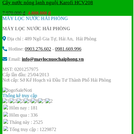
Cây nước nóng lạnh nguội Karofi HCV208
Giá
Giá
7.970.000
₫
4.000.000
₫
gốc
hiện
MÁY LỌC NƯỚC HẢI PHÒNG
là:
tại
MÁY LỌC NƯỚC HẢI PHÒNG
7.970.000 ₫.
là:
4.000.000 ₫.
Địa chỉ : 489 Ngô Gia Tự, Hải An, Hải Phòng
Hotline:
0903.276.602
-
0981.669.996
Email:
info@maylocnuochaiphong.vn
MST: 0201257975
Cấp lần đầu: 25/04/2013
Nơi cấp: Sở Kế Hoạch và Đầu Tư Thành Phố Hải Phòng
Thống kê truy cập
Hôm nay : 181
Hôm qua : 336
Tháng này : 2525
Tổng truy cập : 1229872