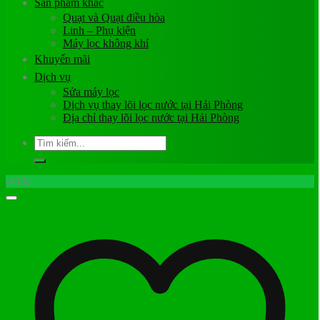
Sản phẩm khác
Quạt và Quạt điều hòa
Linh – Phụ kiện
Máy lọc không khí
Khuyến mãi
Dịch vụ
Sửa máy lọc
Dịch vụ thay lõi lọc nước tại Hải Phòng
Địa chỉ thay lõi lọc nước tại Hải Phòng
Tìm
kiếm:
-41%