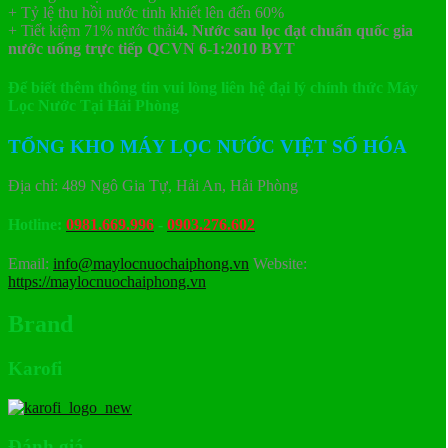
+ Tỷ lệ thu hồi nước tinh khiết lên đến 60%
+ Tiết kiệm 71% nước thải
4. Nước sau lọc đạt chuẩn quốc gia
nước uống trực tiếp QCVN 6-1:2010 BYT
Để biết thêm thông tin vui lòng liên hệ đại lý chính thức Máy
Lọc Nước Tại Hải Phòng
TỔNG KHO MÁY LỌC NƯỚC VIỆT SỐ HÓA
Địa chỉ: 489 Ngô Gia Tự, Hải An, Hải Phòng
Hotline:
0981.669.996
-
0903.276.602
Email:
info@maylocnuochaiphong.vn
Website:
https://maylocnuochaiphong.vn
Brand
Karofi
Đánh giá