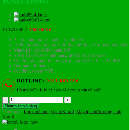
KAD-D66G
Giá
Giá
13.140.000
₫
7.800.000
₫
gốc
hiện
3 chức năng nóng – lạnh – lọc tiện lợi
là:
tại
10 lõi lọc Smax mạnh mẽ, lõi lọc thô Smax Pro hoàn toàn mới
13.140.000 ₫.
là:
Màng RO 100GPD chuẩn Mỹ
7.800.000 ₫.
Tiết kiệm đến 40% điện năng nhờ bình lạnh Smax
Chuẩn quốc gia nước uống trực tiếp QCVN 6-1:2010/BYT
Bảo hành 36 tháng
Giá đã bao gồm VAT
HOTLINE:
0981.669.996
Hỗ trợ 24/7 - Liên hệ ngay để được tư vấn tốt nhất
Máy
lọc
Thêm vào giỏ hàng
nước
Danh mục:
Lọc nước nóng lạnh Karofi
,
Máy lọc nước nóng lạnh
nóng
Karofi
lạnh
Karofi