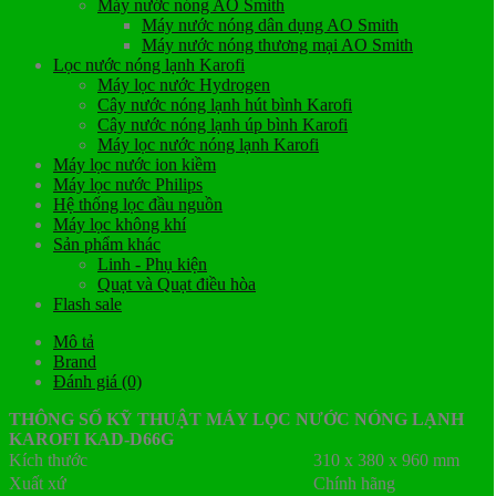
Máy nước nóng AO Smith
Máy nước nóng dân dụng AO Smith
Máy nước nóng thương mại AO Smith
Lọc nước nóng lạnh Karofi
Máy lọc nước Hydrogen
Cây nước nóng lạnh hút bình Karofi
Cây nước nóng lạnh úp bình Karofi
Máy lọc nước nóng lạnh Karofi
Máy lọc nước ion kiềm
Máy lọc nước Philips
Hệ thống lọc đầu nguồn
Máy lọc không khí
Sản phẩm khác
Linh - Phụ kiện
Quạt và Quạt điều hòa
Flash sale
Mô tả
Brand
Đánh giá (0)
THÔNG SỐ KỸ THUẬT MÁY LỌC NƯỚC NÓNG LẠNH
KAROFI KAD-D66G
Kích thước
310 x 380 x 960 mm
Xuất xứ
Chính hãng