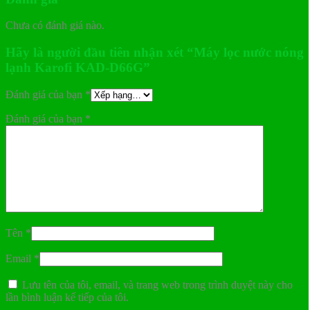
Chưa có đánh giá nào.
Hãy là người đầu tiên nhận xét “Máy lọc nước nóng
lạnh Karofi KAD-D66G”
Đánh giá của bạn
*
Đánh giá của bạn
*
Tên
*
Email
*
Lưu tên của tôi, email, và trang web trong trình duyệt này cho
lần bình luận kế tiếp của tôi.