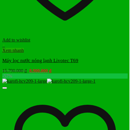
Add to wishlist
+
Xem nhanh
Máy lọc nước nóng lạnh Livotec T69
Giá
Giá
15.790.000
₫
8.900.000
₫
gốc
hiện
-57%
là:
tại
15.790.000 ₫.
là:
8.900.000 ₫.