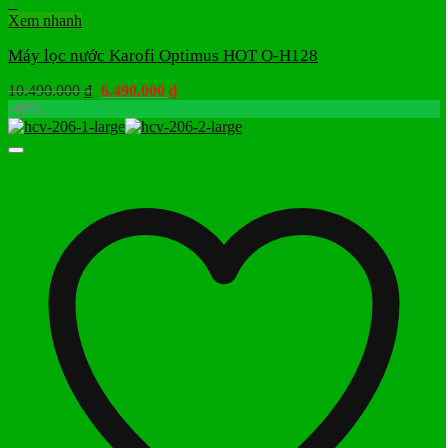
+
Xem nhanh
Máy lọc nước Karofi Optimus HOT O-H128
Giá
Giá
10.490.000
₫
6.490.000
₫
gốc
hiện
-49%
là:
tại
10.490.000 ₫.
là:
6.490.000 ₫.