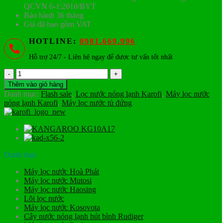
QCVN 6-1:2010/BYT
Bảo hành 36 tháng
Giá đã bao gồm VAT
HOTLINE:
0981.669.996
Hỗ trợ 24/7 - Liên hệ ngay để được tư vấn tốt nhất
Máy
lọc
Thêm vào giỏ hàng
nước
Danh mục:
Flash sale
,
Lọc nước nóng lạnh Karofi
,
Máy lọc nước
nóng
nóng lạnh Karofi
,
Máy lọc nước tủ đứng
lạnh
Karofi
KAD-
X58
số
lượng
Danh mục
Máy lọc nước Hoà Phát
Máy lọc nước Mutosi
Máy lọc nước Haosing
Lõi lọc nước
Máy lọc nước Kosovota
Cây nước nóng lạnh hút bình Rudiger