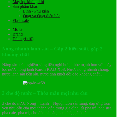
Máy lọc không khí
Sản phẩm khác
Linh - Phụ kiện
Quạt và Quạt điều hòa
Flash sale
Mô tả
Brand
Đánh giá (0)
Nóng nhanh lạnh sâu – Gấp 2 hiệu suất, gấp 2
khoáng chất
Nâng tầm trải nghiệm sống tiện nghi hơn, khỏe mạnh hơn với máy
lọc nước nóng lạnh Karofi KAD-X58: Nước nóng nhanh chóng,
nước lạnh sâu bền lâu, nước tinh khiết dồi dào khoáng chất…
3 chế độ nước – Thỏa mãn mọi nhu cầu
3 chế độ nước Nóng – Lạnh – Nguội luôn sẵn sàng, đáp ứng trọn
vẹn nhu cầu của mọi thành viên trong gia đình, từ pha trà, pha sữa,
pha cafe, pha mì, cho đến nấu ăn, pha chế, giải khát.