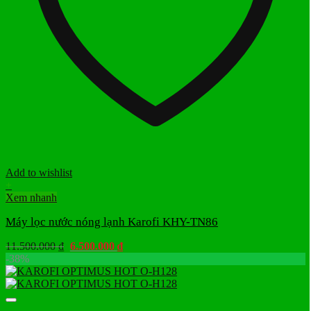
Add to wishlist
+
Xem nhanh
Máy lọc nước nóng lạnh Karofi KHY-TN86
Giá
Giá
11.500.000
₫
6.500.000
₫
gốc
hiện
-38%
là:
tại
11.500.000 ₫.
là:
6.500.000 ₫.