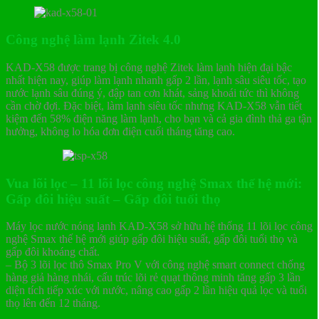
Công nghệ làm lạnh Zitek 4.0
KAD-X58 được trang bị công nghệ Zitek làm lạnh hiện đại bậc
nhất hiện nay, giúp làm lạnh nhanh gấp 2 lần, lạnh sâu siêu tốc, tạo
nước lạnh sâu đúng ý, đập tan cơn khát, sảng khoái tức thì không
cần chờ đợi. Đặc biệt, làm lạnh siêu tốc nhưng KAD-X58 vẫn tiết
kiệm đến 58% điện năng làm lạnh, cho bạn và cả gia đình thả ga tận
hưởng, không lo hóa đơn điện cuối tháng tăng cao.
Vua lõi lọc – 11 lõi lọc công nghệ Smax thế hệ mới:
Gấp đôi hiệu suất – Gấp đôi tuổi thọ
Máy lọc nước nóng lạnh KAD-X58 sở hữu hệ thống 11 lõi lọc công
nghệ Smax thế hệ mới giúp gấp đôi hiệu suất, gấp đôi tuổi thọ và
gấp đôi khoáng chất.
– Bộ 3 lõi lọc thô Smax Pro V với công nghệ smart connect chống
hàng giả hàng nhái, cấu trúc lõi rẻ quạt thông minh tăng gấp 3 lần
diện tích tiếp xúc với nước, nâng cao gấp 2 lần hiệu quả lọc và tuổi
thọ lên đến 12 tháng.