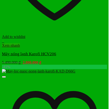
Add to wishlist
+
Xem nhanh
Máy nóng lạnh Karofi HCV206
Giá
Giá
5.490.000
₫
2.800.000
₫
gốc
hiện
-41%
là:
tại
5.490.000 ₫.
là:
2.800.000 ₫.