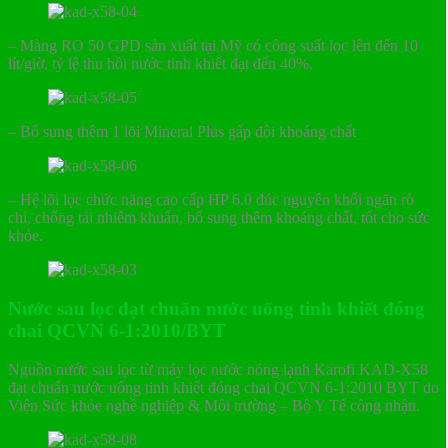
– Màng RO 50 GPD sản xuất tại Mỹ có công suất lọc lên đến 10
lít/giờ, tỷ lệ thu hồi nước tinh khiết đạt đến 40%.
– Bổ sung thêm 1 lõi Mineral Plus gấp đôi khoáng chất
– Hệ lõi lọc chức năng cao cấp HP 6.0 đúc nguyên khối ngăn rò
chỉ, chống tái nhiễm khuẩn, bổ sung thêm khoáng chất, tốt cho sức
khỏe.
Nước sau lọc đạt chuẩn nước uống tinh khiết đóng
chai QCVN 6-1:2010/BYT
Nguồn nước sau lọc từ máy lọc nước nóng lạnh Karofi KAD-X58
đạt chuẩn nước uống tinh khiết đóng chai QCVN 6-1:2010 BYT do
Viện Sức khỏe nghề nghiệp & Môi trường – Bộ Y Tế công nhận.