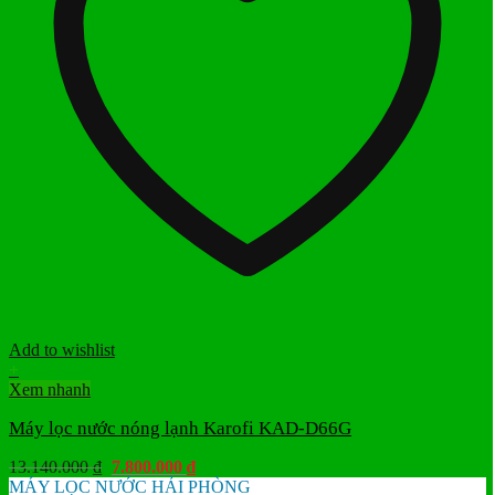
Add to wishlist
+
Xem nhanh
Máy lọc nước nóng lạnh Karofi KAD-D66G
Giá
Giá
13.140.000
₫
7.800.000
₫
gốc
hiện
MÁY LỌC NƯỚC HẢI PHÒNG