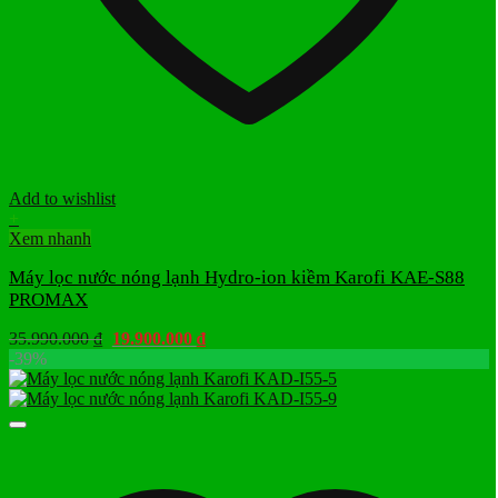
Add to wishlist
+
Xem nhanh
Máy lọc nước nóng lạnh Hydro-ion kiềm Karofi KAE-S88
PROMAX
Giá
Giá
35.990.000
₫
19.900.000
₫
gốc
hiện
-39%
là:
tại
35.990.000 ₫.
là:
19.900.000 ₫.