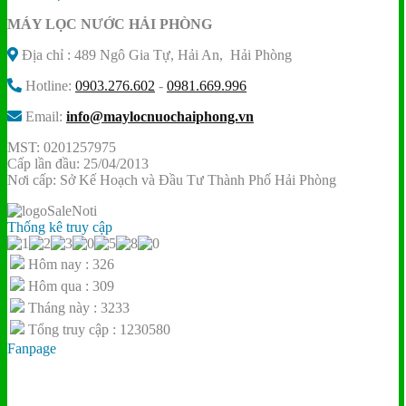
là:
tại
MÁY LỌC NƯỚC HẢI PHÒNG
13.140.000 ₫.
là:
7.800.000 ₫.
Địa chỉ : 489 Ngô Gia Tự, Hải An, Hải Phòng
Hotline:
0903.276.602
-
0981.669.996
Email:
info@maylocnuochaiphong.vn
MST: 0201257975
Cấp lần đầu: 25/04/2013
Nơi cấp: Sở Kế Hoạch và Đầu Tư Thành Phố Hải Phòng
Thống kê truy cập
Hôm nay : 326
Hôm qua : 309
Tháng này : 3233
Tổng truy cập : 1230580
Fanpage