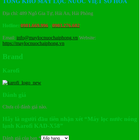
TỔNG KHO MÁY LỌC NƯỚC VIỆT SỐ HÓA
Địa chỉ: 489 Ngô Gia Tự, Hải An, Hải Phòng
Hotline:
0981.669.996
-
0903.276.602
Email:
info@maylocnuochaiphong.vn
Website:
https://maylocnuochaiphong.vn
Brand
Karofi
Đánh giá
Chưa có đánh giá nào.
Hãy là người đầu tiên nhận xét “Máy lọc nước nóng
lạnh Karofi KAD-X58”
Đánh giá của bạn
*