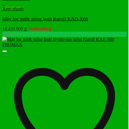
+
Xem nhanh
Máy lọc nước nóng lạnh Karofi KAD-X68
Giá
Giá
14.420.000
₫
9.990.000
₫
gốc
hiện
-45%
là:
tại
14.420.000 ₫.
là:
9.990.000 ₫.