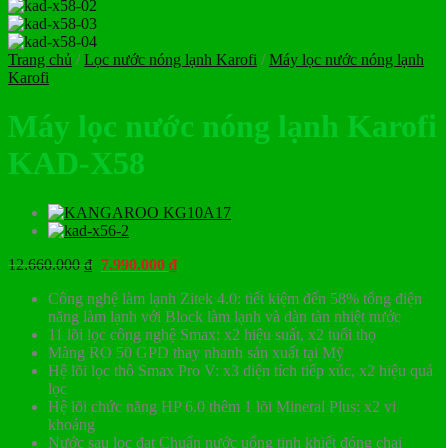
Trang chủ
/
Lọc nước nóng lạnh Karofi
/
Máy lọc nước nóng lạnh
Karofi
Máy lọc nước nóng lạnh Karofi
KAD-X58
Giá
Giá
12.660.000
₫
7.990.000
₫
gốc
hiện
Công nghệ làm lạnh Zitek 4.0: tiết kiệm đến 58% tổng điện
là:
tại
năng làm lạnh với Block làm lạnh và dàn tàn nhiệt nước
12.660.000 ₫.
là:
11 lõi lọc công nghệ Smax: x2 hiệu suất, x2 tuổi thọ
7.990.000 ₫.
Màng RO 50 GPD thay nhanh sản xuất tại Mỹ
Hệ lõi lọc thô Smax Pro V: x3 diện tích tiếp xúc, x2 hiệu quả
lọc
Hệ lõi chức năng HP 6.0 thêm 1 lõi Mineral Plus: x2 vi
khoáng
Nước sau lọc đạt Chuẩn nước uống tinh khiết đóng chai