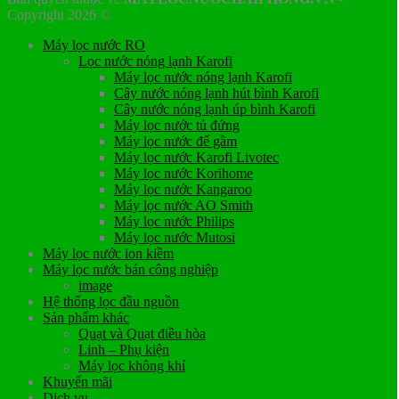
Copyright 2026 ©
Máy lọc nước RO
Lọc nước nóng lạnh Karofi
Máy lọc nước nóng lạnh Karofi
Cây nước nóng lạnh hút bình Karofi
Cây nước nóng lạnh úp bình Karofi
Máy lọc nước tủ đứng
Máy lọc nước để gầm
Máy lọc nước Karofi Livotec
Máy lọc nước Korihome
Máy lọc nước Kangaroo
Máy lọc nước AO Smith
Máy lọc nước Philips
Máy lọc nước Mutosi
Máy lọc nước ion kiềm
Máy lọc nước bán công nghiệp
image
Hệ thống lọc đầu nguồn
Sản phẩm khác
Quạt và Quạt điều hòa
Linh – Phụ kiện
Máy lọc không khí
Khuyến mãi
Dịch vụ