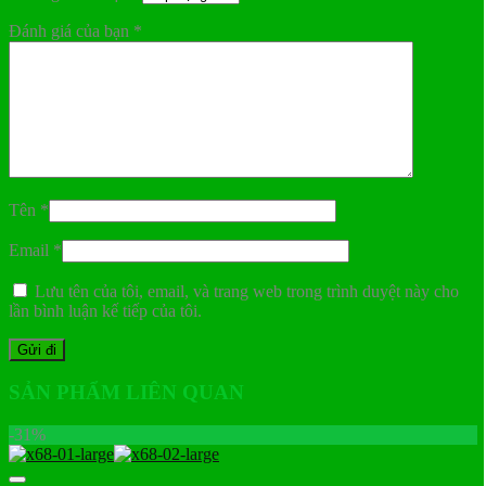
Đánh giá của bạn
*
Tên
*
Email
*
Lưu tên của tôi, email, và trang web trong trình duyệt này cho
lần bình luận kế tiếp của tôi.
SẢN PHẨM LIÊN QUAN
-31%