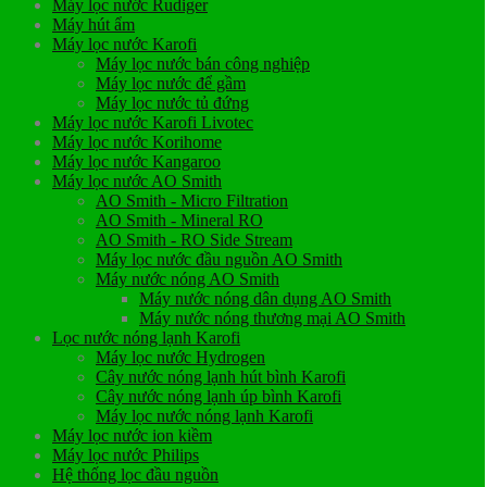
Máy lọc nước Rudiger
Máy hút ẩm
Máy lọc nước Karofi
Máy lọc nước bán công nghiệp
Máy lọc nước để gầm
Máy lọc nước tủ đứng
Máy lọc nước Karofi Livotec
Máy lọc nước Korihome
Máy lọc nước Kangaroo
Máy lọc nước AO Smith
AO Smith - Micro Filtration
AO Smith - Mineral RO
AO Smith - RO Side Stream
Máy lọc nước đầu nguồn AO Smith
Máy nước nóng AO Smith
Máy nước nóng dân dụng AO Smith
Máy nước nóng thương mại AO Smith
Lọc nước nóng lạnh Karofi
Máy lọc nước Hydrogen
Cây nước nóng lạnh hút bình Karofi
Cây nước nóng lạnh úp bình Karofi
Máy lọc nước nóng lạnh Karofi
Máy lọc nước ion kiềm
Máy lọc nước Philips
Hệ thống lọc đầu nguồn