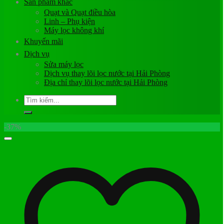
Sản phẩm khác
Quạt và Quạt điều hòa
Linh – Phụ kiện
Máy lọc không khí
Khuyến mãi
Dịch vụ
Sửa máy lọc
Dịch vụ thay lõi lọc nước tại Hải Phòng
Địa chỉ thay lõi lọc nước tại Hải Phòng
Tìm
kiếm:
-37%