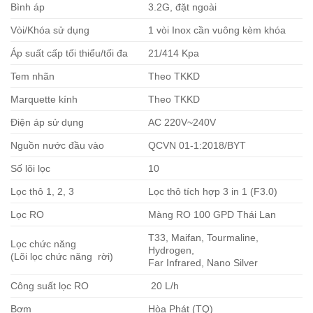
Bình áp
3.2G, đặt ngoài
Vòi/Khóa sử dụng
1 vòi Inox cần vuông kèm khóa
Áp suất cấp tối thiểu/tối đa
21/414 Kpa
Tem nhãn
Theo TKKD
Marquette kính
Theo TKKD
Điện áp sử dụng
AC 220V~240V
Nguồn nước đầu vào
QCVN 01-1:2018/BYT
Số lõi lọc
10
Lọc thô 1, 2, 3
Lọc thô tích hợp 3 in 1 (F3.0)
Lọc RO
Màng RO 100 GPD Thái Lan
T33, Maifan, Tourmaline,
Lọc chức năng
Hydrogen,
(Lõi lọc chức năng rời)
Far Infrared, Nano Silver
Công suất lọc RO
20 L/h
Bơm
Hòa Phát (TQ)