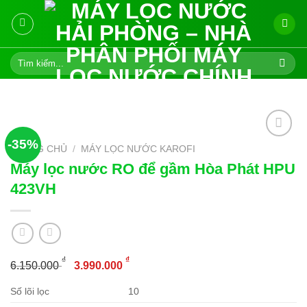
Skip
to
content
Tìm
kiếm:
-35%
TRANG CHỦ
/
MÁY LỌC NƯỚC KAROFI
Máy lọc nước RO để gầm Hòa Phát HPU
Add to
wishlist
423VH
Giá
Giá
₫
₫
6.150.000
3.990.000
gốc
hiện
Số lõi lọc
10
là:
tại