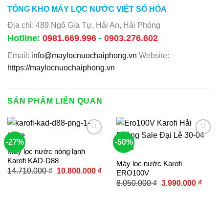
TỔNG KHO MÁY LỌC NƯỚC VIỆT SỐ HÓA
Địa chỉ: 489 Ngô Gia Tự, Hải An, Hải Phòng
Hotline:
0981.669.996
-
0903.276.602
Email:
info@maylocnuochaiphong.vn
Website:
https://maylocnuochaiphong.vn
SẢN PHẨM LIÊN QUAN
-27%
-50%
Máy lọc nước nóng lạnh
Add to
Add to
Karofi KAD-D88
Máy lọc nước Karofi
wishlist
wishlist
Giá
Giá
14.710.000
₫
10.800.000
₫
ERO100V
gốc
hiện
Giá
Giá
là:
tại
8.050.000
₫
3.990.000
₫
gốc
hiện
14.710.000 ₫.
là:
là:
tại
10.800.000 ₫.
8.050.000 ₫.
là:
3.990