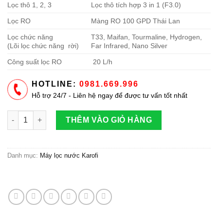
6.150.000 ₫.
là:
Lọc thô 1, 2, 3
Lọc thô tích hợp 3 in 1 (F3.0)
3.990.000 ₫.
Lọc RO
Màng RO 100 GPD Thái Lan
Lọc chức năng
T33, Maifan, Tourmaline, Hydrogen,
(Lõi lọc chức năng rời)
Far Infrared, Nano Silver
Công suất lọc RO
20 L/h
HOTLINE:
0981.669.996
Hỗ trợ 24/7 - Liên hệ ngay để được tư vấn tốt nhất
Máy lọc nước RO để gầm Hòa Phát HPU 423VH số lượng
THÊM VÀO GIỎ HÀNG
Danh mục:
Máy lọc nước Karofi