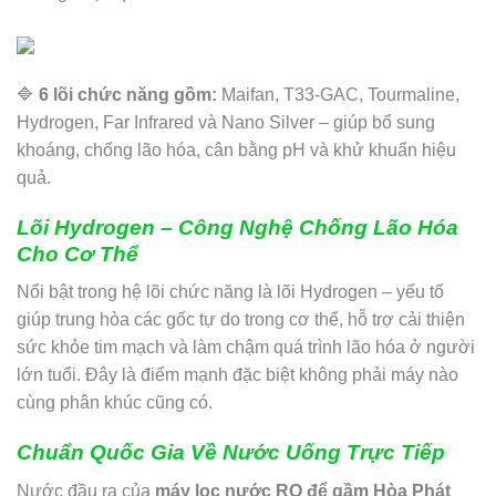
🔷
6 lõi chức năng gồm:
Maifan, T33-GAC, Tourmaline,
Hydrogen, Far Infrared và Nano Silver – giúp bổ sung
khoáng, chống lão hóa, cân bằng pH và khử khuẩn hiệu
quả.
Lõi Hydrogen – Công Nghệ Chống Lão Hóa
Cho Cơ Thể
Nổi bật trong hệ lõi chức năng là lõi Hydrogen – yếu tố
giúp trung hòa các gốc tự do trong cơ thể, hỗ trợ cải thiện
sức khỏe tim mạch và làm chậm quá trình lão hóa ở người
lớn tuổi. Đây là điểm mạnh đặc biệt không phải máy nào
cùng phân khúc cũng có.
Chuẩn Quốc Gia Về Nước Uống Trực Tiếp
Nước đầu ra của
máy lọc nước RO để gầm Hòa Phát