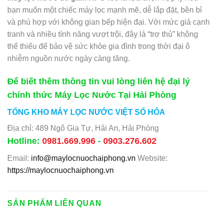
bạn muốn một chiếc máy lọc mạnh mẽ, dễ lắp đặt, bền bỉ
và phù hợp với không gian bếp hiện đại. Với mức giá cạnh
tranh và nhiều tính năng vượt trội, đây là “trợ thủ” không
thể thiếu để bảo vệ sức khỏe gia đình trong thời đại ô
nhiễm nguồn nước ngày càng tăng.
Để biết thêm thông tin vui lòng liên hệ đại lý
chính thức Máy Lọc Nước Tại Hải Phòng
TỔNG KHO MÁY LỌC NƯỚC VIỆT SỐ HÓA
Địa chỉ: 489 Ngô Gia Tự, Hải An, Hải Phòng
Hotline:
0981.669.996
-
0903.276.602
Email:
info@maylocnuochaiphong.vn
Website:
https://maylocnuochaiphong.vn
SẢN PHẨM LIÊN QUAN