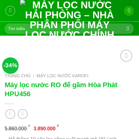
Skip
to
content
Tìm
kiếm:
-34%
TRANG CHỦ
/
MÁY LỌC NƯỚC KAROFI
Add to
Máy lọc nước RO để gầm Hòa Phát
wishlist
HPU456
Giá
Giá
₫
₫
5.860.000
3.890.000
gốc
hiện