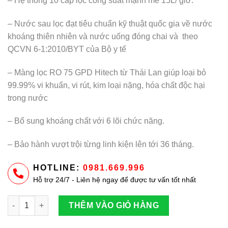
– Hệ thống 10 cấp lọc công suất mạnh mẽ 15L/ giờ.
là:
tại
5.860.000 ₫.
là:
– Nước sau lọc đạt tiêu chuẩn kỹ thuật quốc gia về nước
3.890.000 ₫.
khoáng thiên nhiên và nước uống đóng chai và theo
QCVN 6-1:2010/BYT của Bộ y tế
– Màng lọc RO 75 GPD Hitech từ Thái Lan giúp loại bỏ
99.99% vi khuẩn, vi rút, kim loại nặng, hóa chất độc hại
trong nước
– Bổ sung khoáng chất với 6 lõi chức năng.
– Bảo hành vượt trội từng linh kiện lên tới 36 tháng.
HOTLINE:
0981.669.996
Hỗ trợ 24/7 - Liên hệ ngay để được tư vấn tốt nhất
Máy lọc nước RO để gầm Hòa Phát HPU456 số lượng
THÊM VÀO GIỎ HÀNG