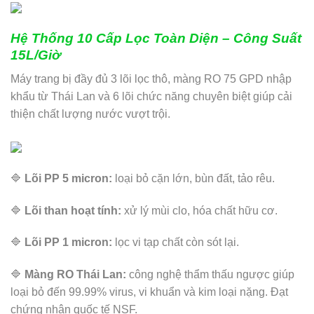
Hệ Thống 10 Cấp Lọc Toàn Diện – Công Suất
15L/Giờ
Máy trang bị đầy đủ 3 lõi lọc thô, màng RO 75 GPD nhập
khẩu từ Thái Lan và 6 lõi chức năng chuyên biệt giúp cải
thiện chất lượng nước vượt trội.
🔷
Lõi PP 5 micron:
loại bỏ cặn lớn, bùn đất, tảo rêu.
🔷
Lõi than hoạt tính:
xử lý mùi clo, hóa chất hữu cơ.
🔷
Lõi PP 1 micron:
lọc vi tạp chất còn sót lại.
🔷
Màng RO Thái Lan:
công nghệ thẩm thấu ngược giúp
loại bỏ đến 99.99% virus, vi khuẩn và kim loại nặng. Đạt
chứng nhận quốc tế NSF.