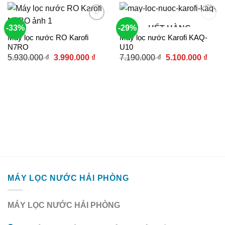
-33%
-29%
HẾT HÀNG
Máy lọc nước RO Karofi
Máy lọc nước Karofi KAQ-
Add to
Add to
N7RO
U10
wishlist
wishlist
Giá
Giá
Giá
Giá
5.930.000
₫
3.990.000
₫
7.190.000
₫
5.100.000
₫
gốc
hiện
gốc
hiện
là:
tại
là:
tại
5.930.000 ₫.
là:
7.190.000 ₫.
là:
3.990.000 ₫.
5.100
MÁY LỌC NƯỚC HẢI PHÒNG
MÁY LỌC NƯỚC HẢI PHÒNG