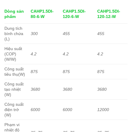
Dòng sản
CAHP1.5DI-
CAHP1.5DI-
CAHP1.5DI-
phẩm
80-6-W
120-6-W
120-12-W
Dung tích
bình chứa
300
455
455
(L)
Hiệu suất
(COP)
4.2
4.2
4.2
(W/W)
Công suất
875
875
875
tiêu thụ(W)
Công suất
tạo nhiệt
3680
3680
3680
(W)
Công suất
điện trở
6000
6000
12000
(W)
Phạm vi
nhiệt độ