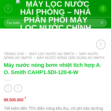
Skip
to
content
Tìm
kiếm:
TRANG CHỦ
/
MÁY LỌC NƯỚC AO SMITH
/
MÁY NƯỚC
NÓNG AO SMITH
/
MÁY NƯỚC NÓNG DÂN DỤNG AO SMITH
Add to
Máy nước nóng bơm nhiệt tích hợp A.
wishlist
O. Smith CAHP1.5DI-120-6-W
₫
98.500.000
Tiết kiệm đến 75% điện năng tiêu thụ, chi phí bảo dưỡng