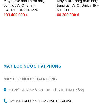
Máy nước nóng bơm nhiệt
Máy nước nóng bơm nhiệt
wishlist
wishlist
tích hợp A. O. Smith
trung tâm A. O. Smith HPI-
CAHP1.5DI-120-12-W
50D1.0BE
103.400.000
₫
66.200.000
₫
MÁY LỌC NƯỚC HẢI PHÒNG
MÁY LỌC NƯỚC HẢI PHÒNG
Địa chỉ : 489 Ngô Gia Tự, Hải An, Hải Phòng
Hotline:
0903.276.602
-
0981.669.996