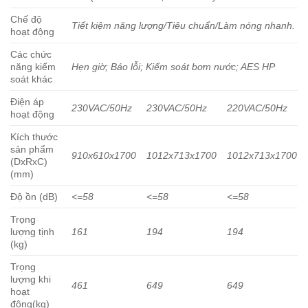
Chế độ
Tiết kiệm năng lượng/Tiêu chuẩn/Làm nóng nhanh.
hoạt động
Các chức
năng kiểm
Hẹn giờ; Báo lỗi; Kiểm soát bơm nước; AES HP
soát khác
Điện áp
230VAC/50Hz
230VAC/50Hz
220VAC/50Hz
hoạt động
Kích thước
sản phẩm
910x610x1700
1012x713x1700
1012x713x1700
(DxRxC)
(mm)
Độ ồn (dB)
<=58
<=58
<=58
Trọng
lượng tịnh
161
194
194
(kg)
Trọng
lượng khi
461
649
649
hoạt
động(kg)