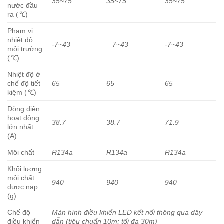
35~75
35~75
35~75
nước đầu
ra (
℃
)
Phạm vi
nhiệt độ
-7~43
–
7~43
-7~43
môi trường
(
℃
)
Nhiệt độ ở
chế độ tiết
65
65
65
kiệm (
℃
)
Dòng điện
hoạt động
38.7
38.7
71.9
lớn nhất
(A)
Môi chất
R134a
R134a
R134a
Khối lượng
môi chất
940
940
940
được nạp
(g)
Chế độ
Màn hình điều khiển LED kết nối thông qua dây
điều khiển
dẫn (tiêu chuẩn 10m; tối đa 30m)