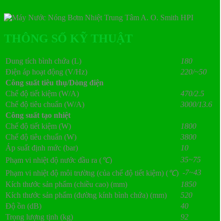
THÔNG SỐ KỸ THUẬT
Dung tích bình chứa (L)
180
Điện áp hoạt động (V/Hz)
220/~50
Công suất tiêu thụ/Dòng điện
Chế độ tiết kiệm (W/A)
470/2.5
Chế độ tiêu chuẩn (W/A)
3000/13.6
Công suất tạo nhiệt
Chế độ tiết kiệm (W)
1800
Chế độ tiêu chuẩn (W)
3800
Áp suất định mức (bar)
10
35~75
Phạm vi nhiệt độ nước đầu ra (
℃
)
-7~43
Phạm vi nhiệt độ môi trường (của chế độ tiết kiệm) (
℃
)
Kích thước sản phẩm (chiều cao) (mm)
1850
Kích thước sản phẩm (đường kính bình chứa) (mm)
520
Độ ồn (dB)
40
Trọng lượng tịnh (kg)
92