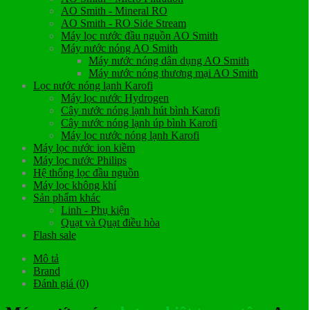
AO Smith - Mineral RO
AO Smith - RO Side Stream
Máy lọc nước đầu nguồn AO Smith
Máy nước nóng AO Smith
Máy nước nóng dân dụng AO Smith
Máy nước nóng thương mại AO Smith
Lọc nước nóng lạnh Karofi
Máy lọc nước Hydrogen
Cây nước nóng lạnh hút bình Karofi
Cây nước nóng lạnh úp bình Karofi
Máy lọc nước nóng lạnh Karofi
Máy lọc nước ion kiềm
Máy lọc nước Philips
Hệ thống lọc đầu nguồn
Máy lọc không khí
Sản phẩm khác
Linh - Phụ kiện
Quạt và Quạt điều hòa
Flash sale
Mô tả
Brand
Đánh giá (0)