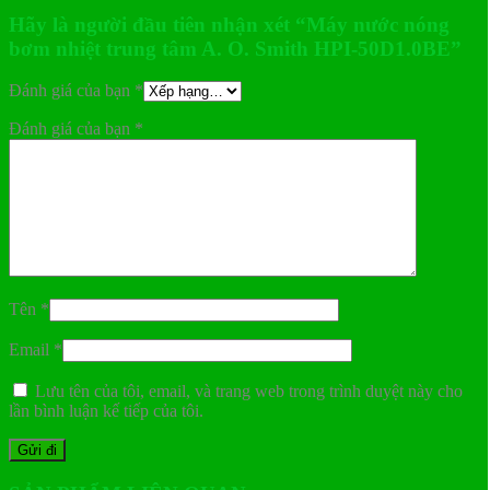
Hãy là người đầu tiên nhận xét “Máy nước nóng
bơm nhiệt trung tâm A. O. Smith HPI-50D1.0BE”
Đánh giá của bạn
*
Đánh giá của bạn
*
Tên
*
Email
*
Lưu tên của tôi, email, và trang web trong trình duyệt này cho
lần bình luận kế tiếp của tôi.