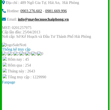
Địa chỉ : 489 Ngô Gia Tự, Hải An, Hải Phòng
Hotline:
0903.276.602
-
0981.669.996
Email:
info@maylocnuochaiphong.vn
MST: 0201257975
Cấp lần đầu: 25/04/2013
Nơi cấp: Sở Kế Hoạch và Đầu Tư Thành Phố Hải Phòng
Thống kê truy cập
Hôm nay : 45
Hôm qua : 254
Tháng này : 2643
Tổng truy cập : 1229990
Fanpage