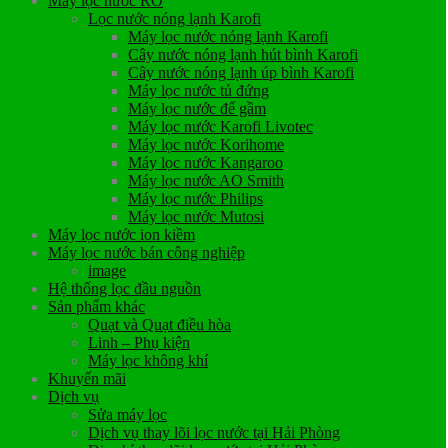
Máy lọc nước RO
Lọc nước nóng lạnh Karofi
Máy lọc nước nóng lạnh Karofi
Cây nước nóng lạnh hút bình Karofi
Cây nước nóng lạnh úp bình Karofi
Máy lọc nước tủ đứng
Máy lọc nước để gầm
Máy lọc nước Karofi Livotec
Máy lọc nước Korihome
Máy lọc nước Kangaroo
Máy lọc nước AO Smith
Máy lọc nước Philips
Máy lọc nước Mutosi
Máy lọc nước ion kiềm
Máy lọc nước bán công nghiệp
image
Hệ thống lọc đầu nguồn
Sản phẩm khác
Quạt và Quạt điều hòa
Linh – Phụ kiện
Máy lọc không khí
Khuyến mãi
Dịch vụ
Sửa máy lọc
Dịch vụ thay lõi lọc nước tại Hải Phòng