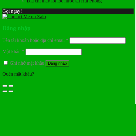
Địa chỉ thay lõi lọc nước tại Hải Phòng
Gọi ngay!
Đăng nhập
Tên tài khoản hoặc địa chỉ email
*
Mật khẩu
*
Ghi nhớ mật khẩu
Đăng nhập
Quên mật khẩu?