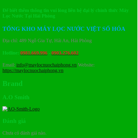
Để biết thêm thông tin vui lòng liên hệ đại lý chính thức Máy
Lọc Nước Tại Hải Phòng
TỔNG KHO MÁY LỌC NƯỚC VIỆT SỐ HÓA
Địa chỉ: 489 Ngô Gia Tự, Hải An, Hải Phòng
Hotline:
0981.669.996
-
0903.276.602
Email:
info@maylocnuochaiphong.vn
Website:
https://maylocnuochaiphong.vn
Brand
A.O Smith
Đánh giá
Chưa có đánh giá nào.