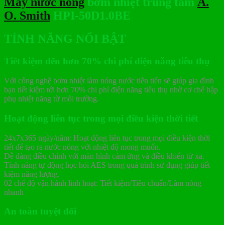
Máy nước nóng
bơm nhiệt trung tâm
A.
O. Smith
HPI-50D1.0BE
TÍNH NĂNG NỔI BẬT
Tiết kiệm đến hơn 70% chi phí điện năng tiêu thụ
Với công nghệ bơm nhiệt làm nóng nước tiên tiến sẽ giúp gia đình
bạn tiết kiệm tới hơn 70% chi phí điện năng tiêu thụ nhờ cơ chế hập
phụ nhiệt năng từ môi trường.
Hoạt động liên tục trong mọi điều kiện thời tiết
24x7x365 ngày/năm: Hoạt động liên tục trong mọi điều kiện thời
tiết để tạo ra nước nóng với nhiệt độ mong muốn.
Dễ dàng điều chỉnh với màn hình cảm ứng và điều khiển từ xa.
Tính năng tự động học hỏi AES trong quá trình sử dụng giúp tiết
kiệm năng lượng.
02 chế độ vận hành linh hoạt: Tiết kiệm/Tiêu chuẩn/Làm nóng
nhanh
An toàn tuyệt đối