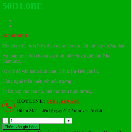
50D1.0BE
66.200.000
₫
Tiết kiệm đến hơn 70% điện năng tiêu thụ, chi phí bảo dưỡng thấp.
An toàn tuyệt đối cho cả gia đình nhờ công nghệ phủ Blue
Diamond.
02 chế độ vận hành linh hoạt: Tiết kiệm/Tiêu chuẩn.
Công nghệ thân thiện với môi trường.
Thích hợp cho căn hộ, biệt thự, khu nghỉ dưỡng.
HOTLINE:
0981.669.996
Hỗ trợ 24/7 - Liên hệ ngay để được tư vấn tốt nhất
Máy
nước
Thêm vào giỏ hàng
nóng