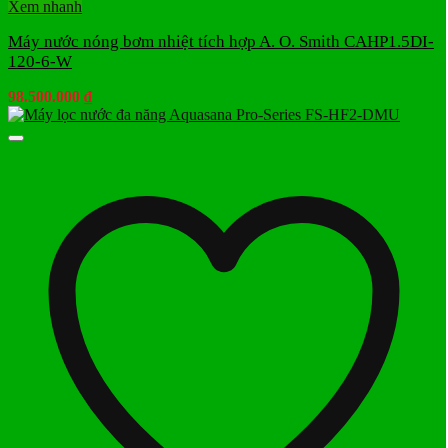
Xem nhanh
Máy nước nóng bơm nhiệt tích hợp A. O. Smith CAHP1.5DI-
120-6-W
98.500.000
₫