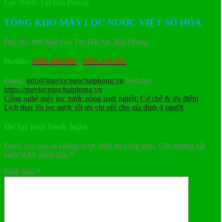
Lọc Nước Tại Hải Phòng
TỔNG KHO MÁY LỌC NƯỚC VIỆT SỐ HÓA
Địa chỉ: 489 Ngô Gia Tự, Hải An, Hải Phòng
Hotline:
0981.669.996
-
0903.276.602
Email:
info@maylocnuochaiphong.vn
Website:
https://maylocnuochaiphong.vn
Công nghệ máy lọc nước nóng lạnh nguội: Cơ chế & ưu điểm
Lịch thay lõi lọc nước tối ưu chi phí cho gia đình 4 người
Để lại một bình luận
Email của bạn sẽ không được hiển thị công khai.
Các trường bắt
buộc được đánh dấu
*
Bình luận
*