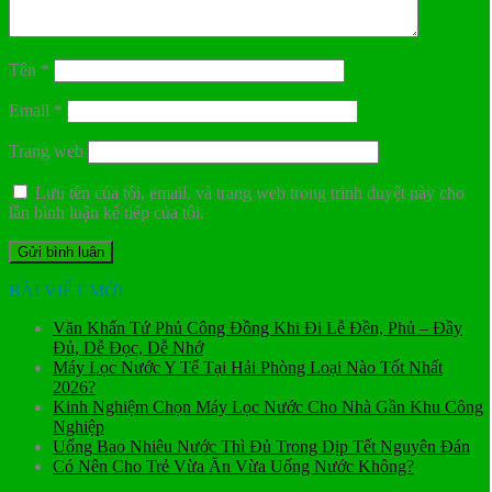
Tên
*
Email
*
Trang web
Lưu tên của tôi, email, và trang web trong trình duyệt này cho
lần bình luận kế tiếp của tôi.
BÀI VIẾT MỚI
Văn Khấn Tứ Phủ Công Đồng Khi Đi Lễ Đền, Phủ – Đầy
Đủ, Dễ Đọc, Dễ Nhớ
Máy Lọc Nước Y Tế Tại Hải Phòng Loại Nào Tốt Nhất
2026?
Kinh Nghiệm Chọn Máy Lọc Nước Cho Nhà Gần Khu Công
Nghiệp
Uống Bao Nhiêu Nước Thì Đủ Trong Dịp Tết Nguyên Đán
Có Nên Cho Trẻ Vừa Ăn Vừa Uống Nước Không?