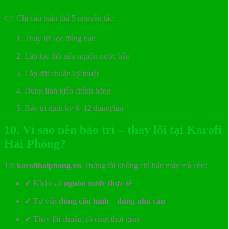
👉 Chỉ cần tuân thủ 5 nguyên tắc:
Thay lõi lọc đúng hạn
Lắp lọc thô nếu nguồn nước bẩn
Lắp đặt chuẩn kỹ thuật
Dùng linh kiện chính hãng
Bảo trì định kỳ 6–12 tháng/lần
10. Vì sao nên bảo trì – thay lõi tại Karofi
Hải Phòng?
Tại
karofihaiphong.vn
, chúng tôi không chỉ bán máy mà còn:
✔ Khảo sát
nguồn nước thực tế
✔ Tư vấn
đúng cấu hình – đúng nhu cầu
✔ Thay lõi chuẩn, rõ ràng thời gian