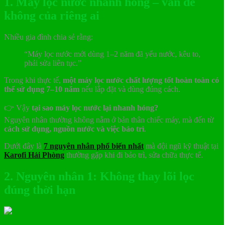
1. Máy lọc nước nhanh hỏng – vấn đề
không của riêng ai
Nhiều gia đình chia sẻ rằng:
“Máy lọc nước mới dùng 1–2 năm đã yếu nước, kêu to,
phải sửa liên tục.”
Trong khi thực tế,
một máy lọc nước chất lượng tốt hoàn toàn có
thể sử dụng 7–10 năm
nếu lắp đặt và dùng đúng cách.
👉 Vậy
tại sao máy lọc nước lại nhanh hỏng?
Nguyên nhân thường không nằm ở bản thân chiếc máy, mà đến từ
cách sử dụng, nguồn nước và việc bảo trì
.
Dưới đây là
7 nguyên nhân phổ biến nhất
mà đội ngũ kỹ thuật tại
Karofi Hải Phòng
thường gặp khi đi bảo trì, sửa chữa thực tế.
2. Nguyên nhân 1: Không thay lõi lọc
đúng thời hạn