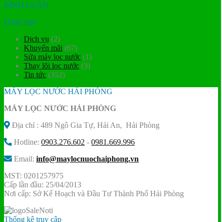
BÌNH LUẬN
Danh mục
Dịch vụ
(2)
Khuyến mãi
(67)
Sửa máy lọc nước
(1)
Thay lõi lọc nước
(3)
Tin tức
(352)
MÁY LỌC NƯỚC HẢI PHÒNG
MÁY LỌC NƯỚC HẢI PHÒNG
Địa chỉ : 489 Ngô Gia Tự, Hải An, Hải Phòng
Hotline:
0903.276.602
-
0981.669.996
Email:
info@maylocnuochaiphong.vn
MST: 0201257975
Cấp lần đầu: 25/04/2013
Nơi cấp: Sở Kế Hoạch và Đầu Tư Thành Phố Hải Phòng
Thống kê truy cập