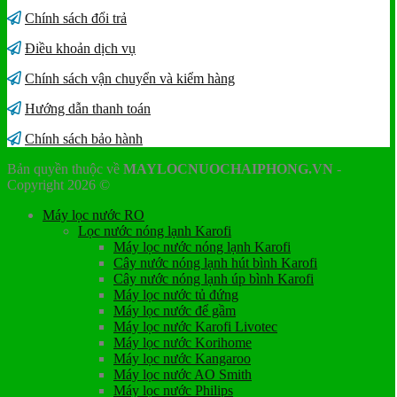
Chính sách đổi trả
Điều khoản dịch vụ
Chính sách vận chuyển và kiểm hàng
Hướng dẫn thanh toán
Chính sách bảo hành
Bản quyền thuộc về
MAYLOCNUOCHAIPHONG.VN
-
Copyright 2026 ©
Máy lọc nước RO
Lọc nước nóng lạnh Karofi
Máy lọc nước nóng lạnh Karofi
Cây nước nóng lạnh hút bình Karofi
Cây nước nóng lạnh úp bình Karofi
Máy lọc nước tủ đứng
Máy lọc nước để gầm
Máy lọc nước Karofi Livotec
Máy lọc nước Korihome
Máy lọc nước Kangaroo
Máy lọc nước AO Smith
Máy lọc nước Philips