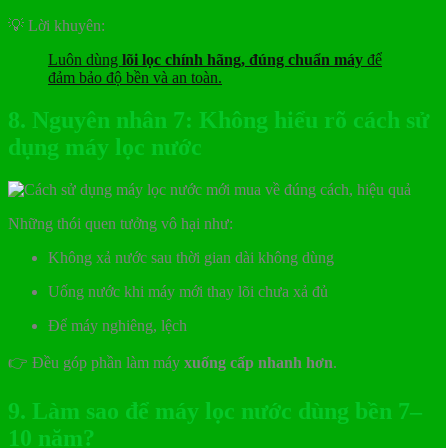
💡 Lời khuyên:
Luôn dùng
lõi lọc chính hãng, đúng chuẩn máy
để
đảm bảo độ bền và an toàn.
8. Nguyên nhân 7: Không hiểu rõ cách sử
dụng máy lọc nước
Những thói quen tưởng vô hại như:
Không xả nước sau thời gian dài không dùng
Uống nước khi máy mới thay lõi chưa xả đủ
Để máy nghiêng, lệch
👉 Đều góp phần làm máy
xuống cấp nhanh hơn
.
9. Làm sao để máy lọc nước dùng bền 7–
10 năm?