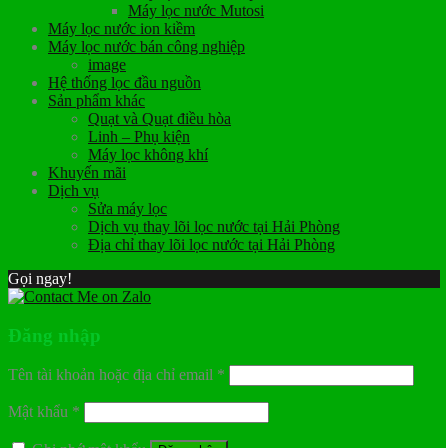
Máy lọc nước Mutosi
Máy lọc nước ion kiềm
Máy lọc nước bán công nghiệp
image
Hệ thống lọc đầu nguồn
Sản phẩm khác
Quạt và Quạt điều hòa
Linh – Phụ kiện
Máy lọc không khí
Khuyến mãi
Dịch vụ
Sửa máy lọc
Dịch vụ thay lõi lọc nước tại Hải Phòng
Địa chỉ thay lõi lọc nước tại Hải Phòng
Gọi ngay!
Đăng nhập
Tên tài khoản hoặc địa chỉ email
*
Mật khẩu
*