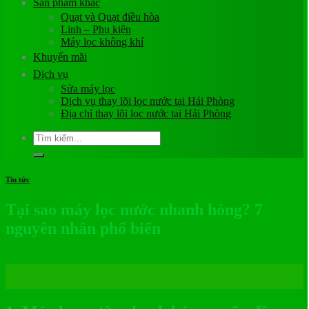
Sản phẩm khác
Quạt và Quạt điều hòa
Linh – Phụ kiện
Máy lọc không khí
Khuyến mãi
Dịch vụ
Sửa máy lọc
Dịch vụ thay lõi lọc nước tại Hải Phòng
Địa chỉ thay lõi lọc nước tại Hải Phòng
Tìm
kiếm:
Tin tức
Tại sao máy lọc nước nhanh hỏng? 7
nguyên nhân phổ biến
22
Th12