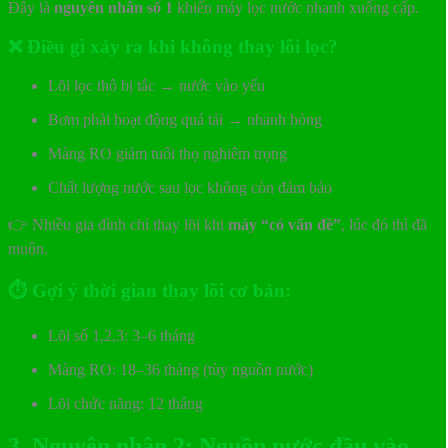
Đây là
nguyên nhân số 1
khiến máy lọc nước nhanh xuống cấp.
❌ Điều gì xảy ra khi không thay lõi lọc?
Lõi lọc thô bị tắc → nước vào yếu
Bơm phải hoạt động quá tải → nhanh hỏng
Màng RO giảm tuổi thọ nghiêm trọng
Chất lượng nước sau lọc không còn đảm bảo
👉 Nhiều gia đình chỉ thay lõi khi
máy “có vấn đề”
, lúc đó thì đã
muộn.
⏱ Gợi ý thời gian thay lõi cơ bản:
Lõi số 1,2,3: 3–6 tháng
Màng RO: 18–36 tháng (tùy nguồn nước)
Lõi chức năng: 12 tháng
3. Nguyên nhân 2: Nguồn nước đầu vào