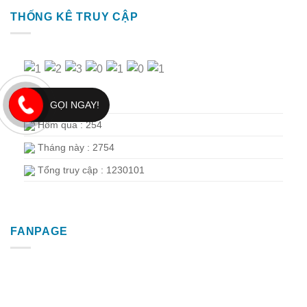
THỐNG KÊ TRUY CẬP
Hôm nay : 156
GỌI NGAY!
Hôm qua : 254
Tháng này : 2754
Tổng truy cập : 1230101
FANPAGE