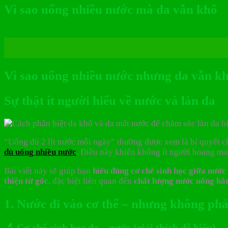
Vì sao uống nhiều nước mà da vẫn khô
27
Th12
Vì sao uống nhiều nước nhưng da vẫn k
Sự thật ít người hiểu về nước và làn da
“Uống đủ 2 lít nước mỗi ngày” thường được xem là bí quyết ch
dù uống nhiều nước
. Điều này khiến không ít người hoang m
Bài viết này sẽ giúp bạn
hiểu đúng cơ chế sinh học giữa nước
thiện từ gốc
, đặc biệt liên quan đến
chất lượng nước uống hằ
1. Nước đi vào cơ thể – nhưng không phả
🔬 Cơ chế sinh học da – nước (giải thích dễ hiểu)