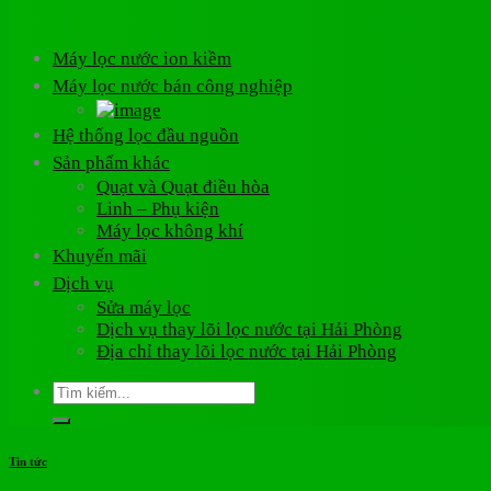
Máy lọc nước ion kiềm
Máy lọc nước bán công nghiệp
Hệ thống lọc đầu nguồn
Sản phẩm khác
Quạt và Quạt điều hòa
Linh – Phụ kiện
Máy lọc không khí
Khuyến mãi
Dịch vụ
Sửa máy lọc
Dịch vụ thay lõi lọc nước tại Hải Phòng
Địa chỉ thay lõi lọc nước tại Hải Phòng
Tìm
kiếm:
Tin tức