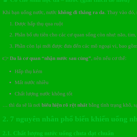
Khi bạn uống nước, nước
không đi thẳng ra da
. Thay vào đó,
Được hấp thụ qua ruột
Phân bổ ưu tiên cho các cơ quan sống còn như: não, tim,
Phần còn lại mới được đưa đến các mô ngoại vi, bao gồ
👉
Da là cơ quan “nhận nước sau cùng”
, nên nếu cơ thể:
Hấp thụ kém
Mất nước nhiều
Chất lượng nước không tốt
… thì da sẽ là nơi
biểu hiện rõ rệt nhất
bằng tình trạng khô, s
2. 7 nguyên nhân phổ biến khiến uống n
2.1. Chất lượng nước uống chưa đạt chuẩn