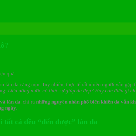
hô?
o làn da căng mịn. Tuy nhiên, thực tế rất nhiều người vẫn gặp 
ang:
Liệu uống nước có thực sự giúp da đẹp? Hay còn điều gì ch
 và làn da
, chỉ ra
những nguyên nhân phổ biến khiến da vẫn kh
ng ngày
.
i tất cả đều “đến được” làn da