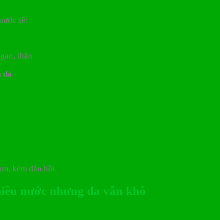
 nước sẽ:
 gan, thận
m
da
ạm, kém đàn hồi.
hiều nước nhưng da vẫn khô