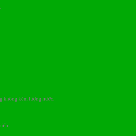
:
g không kém lượng nước.
hiến: