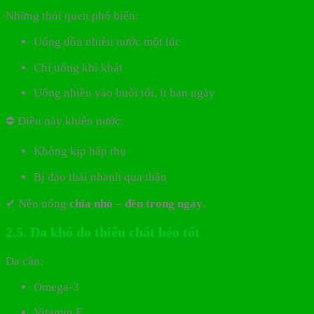
Những thói quen phổ biến:
Uống dồn nhiều nước một lúc
Chỉ uống khi khát
Uống nhiều vào buổi tối, ít ban ngày
⛔ Điều này khiến nước:
Không kịp hấp thụ
Bị đào thải nhanh qua thận
✔ Nên uống
chia nhỏ – đều trong ngày
.
2.5. Da khô do thiếu chất béo tốt
Da cần:
Omega-3
Vitamin E