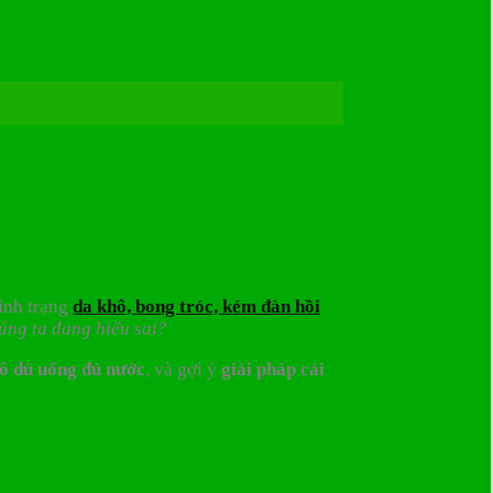
tình trạng
da khô, bong tróc, kém đàn hồi
úng ta đang hiểu sai?
ô dù uống đủ nước
, và gợi ý
giải pháp cải