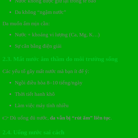
Nước không được giữ lại trong tế bào
Da không “ngậm nước”
Da muốn ẩm mịn cần:
Nước + khoáng vi lượng (Ca, Mg, K…)
Sự cân bằng điện giải
2.3. Mất nước âm thầm do môi trường sống
Các yếu tố gây mất nước mà bạn ít để ý:
Ngồi điều hòa 8–10 tiếng/ngày
Thời tiết hanh khô
Làm việc máy tính nhiều
👉 Dù uống đủ nước,
da vẫn bị “rút ẩm” liên tục
.
2.4. Uống nước sai cách