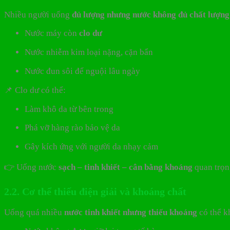
Nhiều người uống
đủ lượng nhưng nước không đủ chất lượng
Nước máy còn
clo dư
Nước nhiễm kim loại nặng, cặn bẩn
Nước đun sôi để nguội lâu ngày
📌 Clo dư có thể:
Làm khô da từ bên trong
Phá vỡ hàng rào bảo vệ da
Gây kích ứng với người da nhạy cảm
👉 Uống nước
sạch – tinh khiết – cân bằng khoáng
quan trọn
2.2. Cơ thể thiếu điện giải và khoáng chất
Uống quá nhiều
nước tinh khiết nhưng thiếu khoáng
có thể k