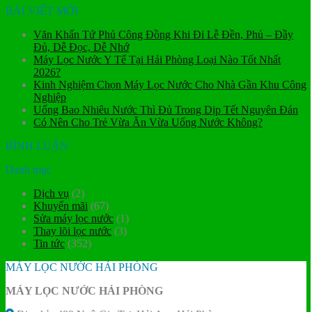
BÀI VIẾT MỚI
Văn Khấn Tứ Phủ Công Đồng Khi Đi Lễ Đền, Phủ – Đầy
Đủ, Dễ Đọc, Dễ Nhớ
Máy Lọc Nước Y Tế Tại Hải Phòng Loại Nào Tốt Nhất
2026?
Kinh Nghiệm Chọn Máy Lọc Nước Cho Nhà Gần Khu Công
Nghiệp
Uống Bao Nhiêu Nước Thì Đủ Trong Dịp Tết Nguyên Đán
Có Nên Cho Trẻ Vừa Ăn Vừa Uống Nước Không?
BÌNH LUẬN
Danh mục
Dịch vụ
(2)
Khuyến mãi
(67)
Sửa máy lọc nước
(1)
Thay lõi lọc nước
(3)
Tin tức
(352)
MÁY LỌC NƯỚC HẢI PHÒNG
MÁY LỌC NƯỚC HẢI PHÒNG