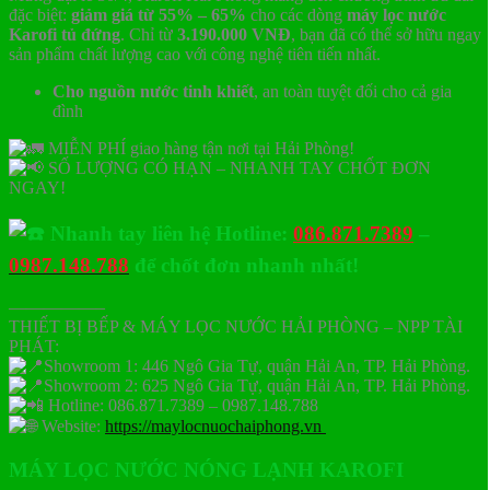
đặc biệt:
giảm giá từ 55% – 65%
cho các dòng
máy lọc nước
Karofi tủ đứng
. Chỉ từ
3.190.000 VNĐ
, bạn đã có thể sở hữu ngay
sản phẩm chất lượng cao với công nghệ tiên tiến nhất.
Cho nguồn nước tinh khiết
, an toàn tuyệt đối cho cả gia
đình
MIỄN PHÍ giao hàng tận nơi tại Hải Phòng!
SỐ LƯỢNG CÓ HẠN – NHANH TAY CHỐT ĐƠN
NGAY!
Nhanh tay liên hệ Hotline:
086.871.7389
–
0987.148.788
để chốt đơn nhanh nhất!
—————–
THIẾT BỊ BẾP & MÁY LỌC NƯỚC HẢI PHÒNG – NPP TÀI
PHÁT:
Showroom 1: 446 Ngô Gia Tự, quận Hải An, TP. Hải Phòng.
Showroom 2: 625 Ngô Gia Tự, quận Hải An, TP. Hải Phòng.
Hotline: 086.871.7389 – 0987.148.788
Website:
https://maylocnuochaiphong.vn
MÁY LỌC NƯỚC NÓNG LẠNH KAROFI