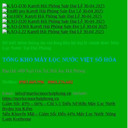
Để biết thêm thông tin vui lòng liên hệ đại lý chính thức Máy
Lọc Nước Tại Hải Phòng
TỔNG KHO MÁY LỌC NƯỚC VIỆT SỐ HÓA
Địa chỉ: 489 Ngô Gia Tự, Hải An, Hải Phòng
Hotline:
0981.669.996
-
0903.276.602
Email:
info@maylocnuochaiphong.vn
Website:
https://maylocnuochaiphong.vn
Giảm Sốc 43% – 66% – Chỉ 5,5 Triệu Sở Hữu Máy Lọc Nước
Hydro Ion Kiềm
Siêu Khuyến Mãi – Giảm Sốc Đến 44% Máy Lọc Nước Nóng
Lạnh Korihome