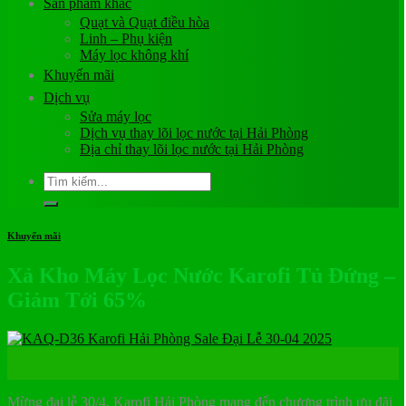
Sản phẩm khác
Quạt và Quạt điều hòa
Linh – Phụ kiện
Máy lọc không khí
Khuyến mãi
Dịch vụ
Sửa máy lọc
Dịch vụ thay lõi lọc nước tại Hải Phòng
Địa chỉ thay lõi lọc nước tại Hải Phòng
Tìm
kiếm:
Khuyến mãi
Xả Kho Máy Lọc Nước Karofi Tủ Đứng –
Giảm Tới 65%
25
Th3
Mừng đại lễ 30/4, Karofi Hải Phòng mang đến chương trình ưu đãi