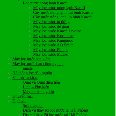
Lọc nước nóng lạnh Karofi
Máy lọc nước nóng lạnh Karofi
Cây nước nóng lạnh hút bình Karofi
Cây nước nóng lạnh úp bình Karofi
Máy lọc nước tủ đứng
Máy lọc nước để gầm
Máy lọc nước Karofi Livotec
Máy lọc nước Korihome
Máy lọc nước Kangaroo
Máy lọc nước AO Smith
Máy lọc nước Philips
Máy lọc nước Mutosi
Máy lọc nước ion kiềm
Máy lọc nước bán công nghiệp
image
Hệ thống lọc đầu nguồn
Sản phẩm khác
Quạt và Quạt điều hòa
Linh – Phụ kiện
Máy lọc không khí
Khuyến mãi
Dịch vụ
Sửa máy lọc
Dịch vụ thay lõi lọc nước tại Hải Phòng
Địa chỉ thay lõi lọc nước tại Hải Phòng