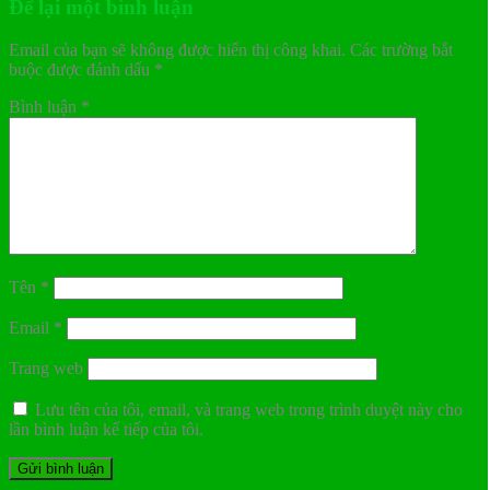
Để lại một bình luận
Email của bạn sẽ không được hiển thị công khai.
Các trường bắt
buộc được đánh dấu
*
Bình luận
*
Tên
*
Email
*
Trang web
Lưu tên của tôi, email, và trang web trong trình duyệt này cho
lần bình luận kế tiếp của tôi.