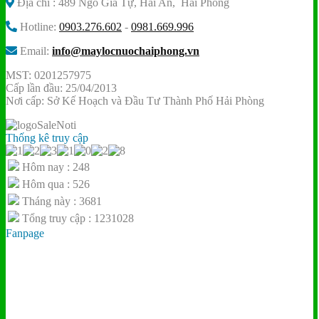
Địa chỉ : 489 Ngô Gia Tự, Hải An, Hải Phòng
Hotline:
0903.276.602
-
0981.669.996
Email:
info@maylocnuochaiphong.vn
MST: 0201257975
Cấp lần đầu: 25/04/2013
Nơi cấp: Sở Kế Hoạch và Đầu Tư Thành Phố Hải Phòng
Thống kê truy cập
Hôm nay : 248
Hôm qua : 526
Tháng này : 3681
Tổng truy cập : 1231028
Fanpage