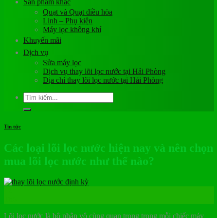
Sản phẩm khác
Quạt và Quạt điều hòa
Linh – Phụ kiện
Máy lọc không khí
Khuyến mãi
Dịch vụ
Sửa máy lọc
Dịch vụ thay lõi lọc nước tại Hải Phòng
Địa chỉ thay lõi lọc nước tại Hải Phòng
Tìm
kiếm:
Tin tức
Các loại lõi lọc nước hiện nay và nên chọn
mua lõi lọc nước như thế nào?
12
Th6
Lõi lọc nước là bộ phận vô cùng quan trọng trong mỗi chiếc máy