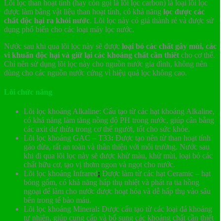
Lõi lọc than hoạt tính (hay còn gọi là lõi lọc carbon) là loại lõi lọc
được làm bằng vật liệu than hoạt tính, có khả năng
lọc được các
chất độc hại ra khỏi nước
. Lõi lọc này có giá thành rẻ và được sử
dụng phổ biến cho các loại máy lọc nước.
Nước sau khi qua lõi lọc này sẽ được
loại bỏ các chất gây mùi, các
vi khuẩn độc hại và giữ lại các khoáng chất cần thiết
cho cơ thể.
Chỉ nên sử dụng lõi lọc này cho nguồn nước gia đình, không nên
dùng cho các nguồn nước cứng vì hiệu quả lọc không cao.
Lõi chức năng
Lõi lọc khoáng Alkaline: Cấu tạo từ các hạt khoáng Alkaline,
có khả năng làm tăng nồng độ PH trong nước, giúp cân bằng
các axit dư thừa trong cơ thể người, tốt cho sức khỏe.
Lõi lọc khoáng GAC – T33
:
Được tạo nên từ than hoạt tính
gáo dừa, rất an toàn và thân thiện với môi trường. Nước sau
khi đi qua lõi lọc này sẽ được khử màu, khử mùi, loại bỏ các
chất hữu cơ, tạo vị thơm ngon và ngọt cho nước.
Lõi lọc khoáng Infrared
:
Được làm từ các hạt Ceramic – hạt
bóng gốm, có khả năng hấp thụ nhiệt và phát ra tia hồng
ngoại để làm cho nước được hoạt hóa và dễ hấp thụ vào sâu
bên trong tế bào máu.
Lõi lọc khoáng Mineral
:
Được cấu tạo từ các loại đá khoáng
tự nhiên, giúp cung cấp và bổ sung các khoáng chất cần thiết