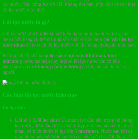
lọc nước. Hãy cúng Karofi Hải Phòng tìm hiểu một chút về các loại
lõi lọc nước này nhé!
Lõi lọc nước là gì?
Lõi lọc nước được thiết kế với kiểu dáng hình thanh trụ tròn, tùy
theo chức năng cụ thể mà nhà sản xuất sẽ lựa chọn
các vật liệu lọc
khác nhau
để tạo nên lõi lọc nước với khả năng chống ăn mòn cao.
Không chỉ có khả năng
lọc sạch bụi bẩn, khử màu, khử
mùi
trong nước mà hiện nay một số lõi lọc nước còn có khả
năng
tạo ra các khoáng chất, vi lượng
có lợi cho sức khỏe con
người.
Các loại lõi lọc nước hiện nay
Lõi lọc thô
Lõi số 1 (Lõi lọc cặn):
Là màng lọc đầu tiên trong hệ thống
lọc nước, được làm từ các sợi Polypropylene nén chặt lại với
nhau, có kích thước lỗ lọc lớn
5 micromet
. Nước sau khi đi
qua lõi lọc này sẽ được loại bỏ các chất cặn bã, đất đá, rỉ sét,