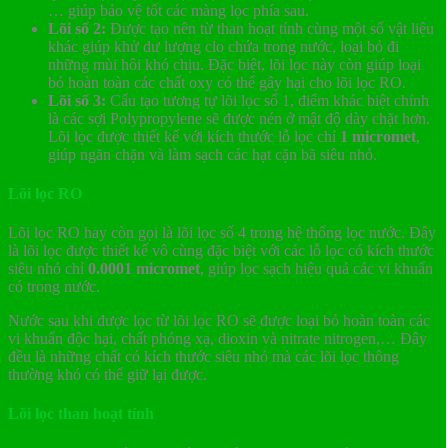
… giúp bảo vệ tốt các màng lọc phía sau.
Lõi số 2:
Được tạo nên từ than hoạt tính cùng một số vật liệu
khác giúp khử dư lượng clo chứa trong nước, loại bỏ đi
những mùi hôi khó chịu. Đặc biệt, lõi lọc này còn giúp loại
bỏ hoàn toàn các chất oxy có thể gây hại cho lõi lọc RO.
Lõi số 3:
Cấu tạo tương tự lõi lọc số 1, điểm khác biệt chính
là các sợi Polypropylene sẽ được nén ở mật độ dày chặt hơn.
Lõi lọc được thiết kế với kích thước lỗ lọc chỉ
1 micromet
,
giúp ngăn chặn và làm sạch các hạt cặn bã siêu nhỏ.
Lõi lọc RO
Lõi lọc RO hay còn gọi là lõi lọc số 4 trong hệ thống lọc nước. Đây
là lõi lọc được thiết kế vô cùng đặc biệt với các lỗ lọc có kích thước
siêu nhỏ chỉ
0.0001 micromet
, giúp lọc sạch hiệu quả các vi khuẩn
có trong nước.
Nước sau khi được lọc từ lõi lọc RO sẽ được loại bỏ hoàn toàn các
vi khuẩn độc hại, chất phóng xạ, dioxin và nitrate nitrogen,… Đây
đều là những chất có kích thước siêu nhỏ mà các lõi lọc thông
thường khó có thể giữ lại được.
Lõi lọc than hoạt tính