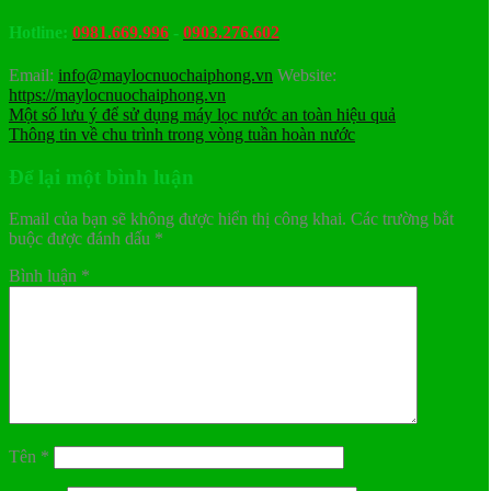
Hotline:
0981.669.996
-
0903.276.602
Email:
info@maylocnuochaiphong.vn
Website:
https://maylocnuochaiphong.vn
Một số lưu ý để sử dụng máy lọc nước an toàn hiệu quả
Thông tin về chu trình trong vòng tuần hoàn nước
Để lại một bình luận
Email của bạn sẽ không được hiển thị công khai.
Các trường bắt
buộc được đánh dấu
*
Bình luận
*
Tên
*