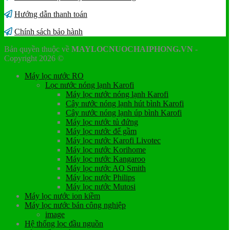
Hướng dẫn thanh toán
Chính sách bảo hành
Bản quyền thuộc về
MAYLOCNUOCHAIPHONG.VN
-
Copyright 2026 ©
Máy lọc nước RO
Lọc nước nóng lạnh Karofi
Máy lọc nước nóng lạnh Karofi
Cây nước nóng lạnh hút bình Karofi
Cây nước nóng lạnh úp bình Karofi
Máy lọc nước tủ đứng
Máy lọc nước để gầm
Máy lọc nước Karofi Livotec
Máy lọc nước Korihome
Máy lọc nước Kangaroo
Máy lọc nước AO Smith
Máy lọc nước Philips
Máy lọc nước Mutosi
Máy lọc nước ion kiềm
Máy lọc nước bán công nghiệp
image
Hệ thống lọc đầu nguồn