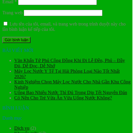
Email
*
Trang web
Lưu tên của tôi, email, và trang web trong trình duyệt này cho
lần bình luận kế tiếp của tôi.
BÀI VIẾT MỚI
Văn Khấn Tứ Phủ Công Đồng Khi Đi Lễ Đền, Phủ – Đầy
Đủ, Dễ Đọc, Dễ Nhớ
Máy Lọc Nước Y Tế Tại Hải Phòng Loại Nào Tốt Nhất
2026?
Kinh Nghiệm Chọn Máy Lọc Nước Cho Nhà Gần Khu Công
Nghiệp
Uống Bao Nhiêu Nước Thì Đủ Trong Dịp Tết Nguyên Đán
Có Nên Cho Trẻ Vừa Ăn Vừa Uống Nước Không?
BÌNH LUẬN
Danh mục
Dịch vụ
(2)