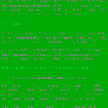
Lõi lọc UV hay còn gọi là lõi lọc tia cực tím, được thiết kế đặc với
một
bóng đèn tia cực tím
được gắn bên trong lõi. Bóng đèn này có
khả năng phát ra ánh sáng giúp tiêu diệt các loại vi khuẩn gây bệnh
có trong nước, làm ức chế các loại nấm, salmonella, tảo,..
Lõi lọc gốm
Lõi lọc gốm là lõi lọc được làm từ chất liệu gốm, có khả năng
phát
ra các ion kim loại được tích điện dương
để tiêu diệt các vi khuẩn
gây hại có trong nước, mang đến nguồn nước sạch, tinh khiết.
Lõi lọc này chỉ thực hiện một nhiệm vụ chính là loại bỏ các loại vi
khuẩn chứ không giữ lại hạt như các lõi lọc thông thường khác.
Nhờ đó, tuổi thọ của lõi lọc gốm cũng được kéo dài lâu hơn.
Kinh nghiệm chọn mua lõi lọc nước tốt nhất
Chọn lõi lọc có nguồn gốc, thương hiệu uy tín
Hiện nay trên thị trường, lõi lọc nước được sản xuất bởi rất nhiều
các thương hiệu khác nhau như Kangaroo, Karofi,… Ngoài những
thương hiệu lớn, uy tín thì cũng xuất hiện không ít các cơ sở kinh
doanh làm hàng nhái, hàng kém chất lượng với giá cả cực rẻ.
Vì vậy, khi chọn mua lõi lọc nước, người dùng nên
ưu tiên lựa