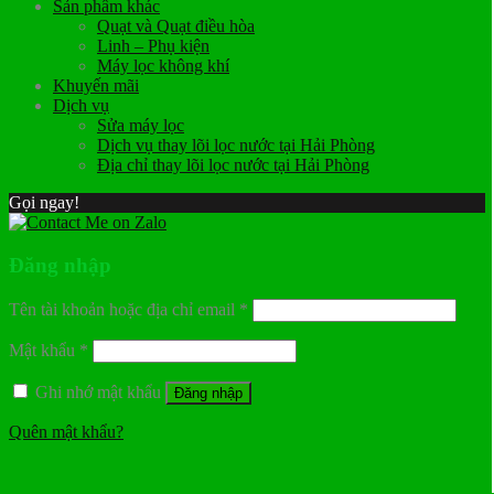
Sản phẩm khác
Quạt và Quạt điều hòa
Linh – Phụ kiện
Máy lọc không khí
Khuyến mãi
Dịch vụ
Sửa máy lọc
Dịch vụ thay lõi lọc nước tại Hải Phòng
Địa chỉ thay lõi lọc nước tại Hải Phòng
Gọi ngay!
Đăng nhập
Tên tài khoản hoặc địa chỉ email
*
Mật khẩu
*
Ghi nhớ mật khẩu
Đăng nhập
Quên mật khẩu?