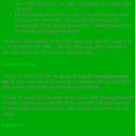
cho cơ thể như Na, K, Ca, Mg,… đồng thời tạo vị ngon ngọt
cho nước.
Lõi lọc khoáng Nano Silver
:
Làm
từ các hạt Nano bạc siêu
nhỏ giúp làm mềm nước, cân bằng độ PH và cung cấp
khoáng chất. Nước sau khi đi qua lõi lọc khoáng Nano Silver
sẽ cho cảm giác ngon và ngọt hơn.
Ngoài ra, còn có một số lõi lọc chức năng khác như lõi Omega 5 in
1, lõi đá Maifan, lõi ORP,… tùy vào từng hãng, từng loại máy sẽ
sản xuất các lõi lọc với các chức năng phù hợp.
Lõi lọc ion kiềm
Lõi lọc ion kiềm là lõi lọc
sử dụng các loại đá khoáng hoạt tính
ion
để giúp cung cấp và bổ sung lại các khoáng chất cần thiết đã bị
mất sau khi nước đã đi qua nhiều tầng lọc trước đó.
Không chỉ mang đến cho người dùng nguồn nước khoáng tinh khiết
với hàm lượng khoáng chất lớn, lõi lọc ion kiềm còn giúp cho nước
có thêm nhiều oxy cũng như các chất cần thiết cho cơ thể của con
người.
Lõi lọc UV