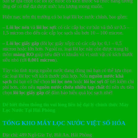
bạn sẽ lựa chọn các lõi lọc nước có kích thước và chức năng tương
ứng để có thể đạt được mức lưu lượng mong muốn.
Hiện nay, trên thị trường có ba loại lõi lọc nước chính, bao gồm:
– Lõi lọc nén
và
lõi lọc sợi
: có các cấp lọc cơ bản và thô sơ 0,5 –
1,5 micron cho đến các cấp lọc sạch sâu hơn 10 – 100 micron.
– Lõi lọc giấy gấp
(lõi lọc giấy xếp): có các cấp lọc 0,1 – 0,5
micron hoặc lớn hơn. Ngoài ra, loại lõi lọc này còn được trang bị
thêm
màng RO
giúp tiêu diệt vi khuẩn và vi sinh vật có kích thước
siêu nhỏ (tới
0,001 micron
).
Tùy vào tình trạng nguồn nước đang dùng mà bạn có thể lựa chọn
các loại lõi lọc với kích thước phù hợp. Nếu
nguồn nước khá
sạch
thì bạn có thể chọn
lõi lọc nén
hoặc
lõi lọc sợi
để tiết kiệm chi
phí hơn, còn nếu
nguồn nước chứa nhiều tạp chất
thì nên ưu tiên
chọn
lõi lọc giấy gấp
để đảm bảo hiệu quả lọc sạch nhé!
Để biết thêm thông tin vui lòng liên hệ đại lý chính thức Máy
Lọc Nước Tại Hải Phòng
TỔNG KHO MÁY LỌC NƯỚC VIỆT SỐ HÓA
Địa chỉ: 489 Ngô Gia Tự, Hải An, Hải Phòng