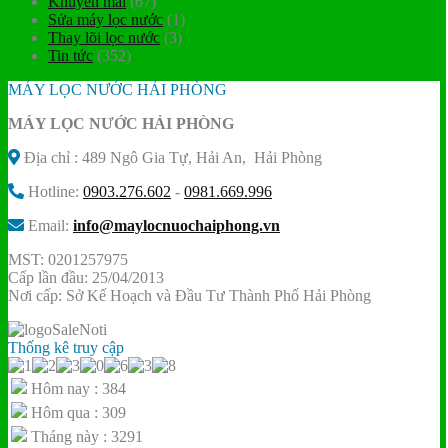
Khuyến mãi
(67)
Sửa máy lọc nước
(1)
Thay lõi lọc nước
(3)
Tin tức
(352)
MÁY LỌC NƯỚC HẢI PHÒNG
MÁY LỌC NƯỚC HẢI PHÒNG
Địa chỉ : 489 Ngô Gia Tự, Hải An, Hải Phòng
Hotline:
0903.276.602
-
0981.669.996
Email:
info@maylocnuochaiphong.vn
MST: 0201257975
Cấp lần đầu: 25/04/2013
Nơi cấp: Sở Kế Hoạch và Đầu Tư Thành Phố Hải Phòng
Thống kê truy cập
Hôm nay : 384
Hôm qua : 309
Tháng này : 3291