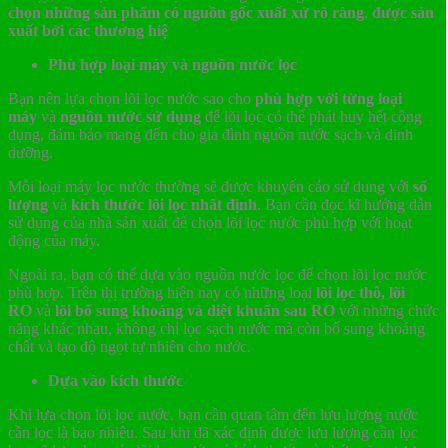
chọn những sản phẩm có nguồn gốc xuất xứ rõ ràng
,
được sản
xuất bởi các thương hiệ
Phù hợp loại máy và nguồn nước lọc
Bạn nên lựa chọn lõi lọc nước sao cho
phù hợp với từng loại
máy
và
nguồn nước sử dụng
để lõi lọc có thể phát huy hết công
dụng, đảm bảo mang đến cho gia đình nguồn nước sạch và dinh
dưỡng.
Mỗi loại máy lọc nước thường sẽ được khuyến cáo sử dụng với
số
lượng
và
kích thước lõi lọc nhất định
. Bạn cần đọc kĩ hướng dẫn
sử dụng của nhà sản xuất để chọn lõi lọc nước phù hợp với hoạt
động của máy.
Ngoài ra, bạn có thể dựa vào nguồn nước lọc để chọn lõi lọc nước
phù hợp. Trên thị trường hiện nay có những loại
lõi lọc thô, lõi
RO
và
lõi bổ sung khoáng và diệt khuẩn sau RO
với những chức
năng khác nhau, không chỉ lọc sạch nước mà còn bổ sung khoáng
chất và tạo độ ngọt tự nhiên cho nước.
Dựa vào kích thước
Khi lựa chọn lõi lọc nước, bạn cần quan tâm đến lưu lượng nước
cần lọc là bao nhiêu. Sau khi đã xác định được lưu lượng cần lọc