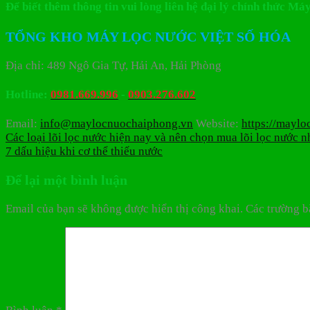
Để biết thêm thông tin vui lòng liên hệ đại lý chính thức 
TỔNG KHO MÁY LỌC NƯỚC VIỆT SỐ HÓA
Địa chỉ: 489 Ngô Gia Tự, Hải An, Hải Phòng
Hotline:
0981.669.996
-
0903.276.602
Email:
info@maylocnuochaiphong.vn
Website:
https://mayl
Các loại lõi lọc nước hiện nay và nên chọn mua lõi lọc nước n
7 dấu hiệu khi cơ thể thiếu nước
Để lại một bình luận
Email của bạn sẽ không được hiển thị công khai.
Các trường b