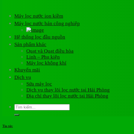
Máy lọc nước ion kiềm
Máy lọc nước bán công nghiệp
Hệ thống lọc đầu nguồn
Sản phẩm khác
Quạt và Quạt điều hòa
Linh – Phụ kiện
Máy lọc không khí
Khuyến mãi
Dịch vụ
Sửa máy lọc
Dịch vụ thay lõi lọc nước tại Hải Phòng
Địa chỉ thay lõi lọc nước tại Hải Phòng
Tìm
kiếm:
Tin tức