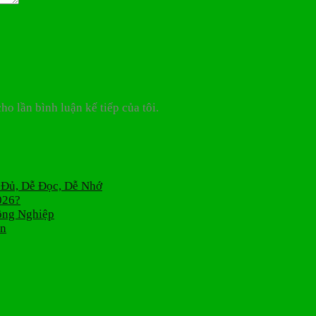
ho lần bình luận kế tiếp của tôi.
 Đủ, Dễ Đọc, Dễ Nhớ
026?
ông Nghiệp
án