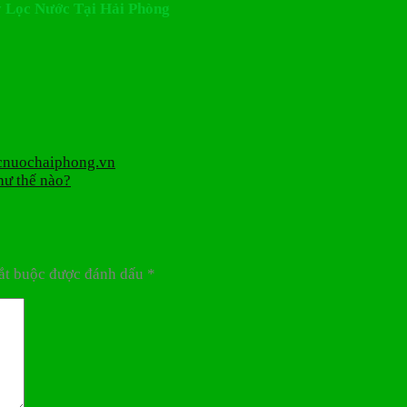
Máy Lọc Nước Tại Hải Phòng
ocnuochaiphong.vn
hư thế nào?
ắt buộc được đánh dấu
*