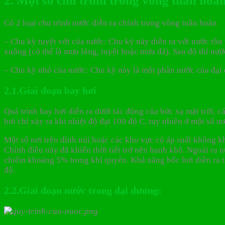
2. Một số chu trình trong vòng tuần hoà
Có 2 loại chu trình nước diễn ra chính trong vòng tuần hoàn
– Chu kỳ tuyệt vời của nước: Chu kỳ này diễn ra với nước tồn 
xuống (có thể là mưa lỏng, tuyết hoặc mưa đá). Sau đó thì nư
– Chu kỳ nhỏ của nước: Chu kỳ này là một phần nước của đại 
2.1.Giai đoạn bay hơi
Quá trình bay hơi diễn ra dưới tác động của bức xạ mặt trời, c
hơi chỉ xảy ra khi nhiệt độ đạt 100 độ C, tuy nhiên ở một số n
Một số nơi trên đỉnh núi hoặc các khu vực có áp suất không khí
Chính điều này đã khiến thời tiết trở nên hanh khô. Ngoài ra n
chiếm khoảng 5% trong khí quyển. Khả năng bốc hơi diễn ra tr
độ.
2.2.Giai đoạn nước trong đại dương: