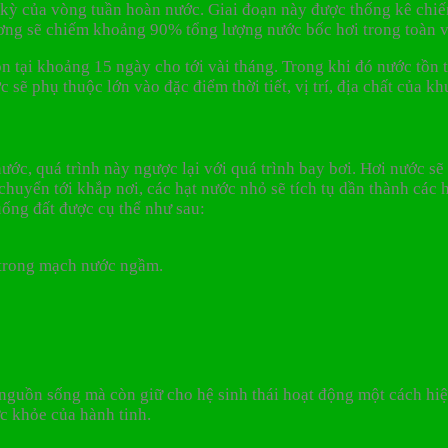
 kỳ của vòng tuần hoàn nước. Giai đoạn này được thống kê chiế
dương sẽ chiếm khoảng 90% tổng lượng nước bốc hơi trong toàn 
 tại khoảng 15 ngày cho tới vài tháng. Trong khi đó nước tồn tạ
 sẽ phụ thuộc lớn vào đặc điểm thời tiết, vị trí, địa chất của kh
ước, quá trình này ngược lại với quá trình bay bơi. Hơi nước s
chuyển tới khắp nơi, các hạt nước nhỏ sẽ tích tụ dần thành các 
uống đất được cụ thể như sau:
à trong mạch nước ngầm.
guồn sống mà còn giữ cho hệ sinh thái hoạt động một cách hiệu 
c khỏe của hành tinh.