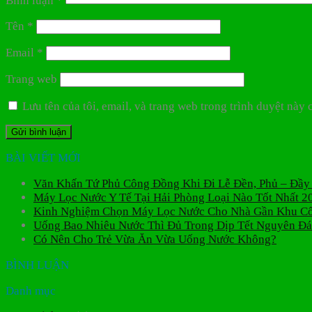
Bình luận
*
Tên
*
Email
*
Trang web
Lưu tên của tôi, email, và trang web trong trình duyệt này c
BÀI VIẾT MỚI
Văn Khấn Tứ Phủ Công Đồng Khi Đi Lễ Đền, Phủ – Đầy
Máy Lọc Nước Y Tế Tại Hải Phòng Loại Nào Tốt Nhất 2
Kinh Nghiệm Chọn Máy Lọc Nước Cho Nhà Gần Khu C
Uống Bao Nhiêu Nước Thì Đủ Trong Dịp Tết Nguyên Đ
Có Nên Cho Trẻ Vừa Ăn Vừa Uống Nước Không?
BÌNH LUẬN
Danh mục