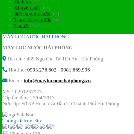
Dịch vụ
(2)
Khuyến mãi
(67)
Sửa máy lọc nước
(1)
Thay lõi lọc nước
(3)
Tin tức
(352)
MÁY LỌC NƯỚC HẢI PHÒNG
MÁY LỌC NƯỚC HẢI PHÒNG
Địa chỉ : 489 Ngô Gia Tự, Hải An, Hải Phòng
Hotline:
0903.276.602
-
0981.669.996
Email:
info@maylocnuochaiphong.vn
MST: 0201257975
Cấp lần đầu: 25/04/2013
Nơi cấp: Sở Kế Hoạch và Đầu Tư Thành Phố Hải Phòng
Thống kê truy cập
Hôm nay : 136