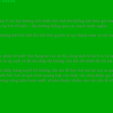
n nước
tại ở các đại dương, khi nước bốc hơi lên không khí theo gió ma
ớc lại trở về biển – đại dương thông qua các mạch nước ngầm.
dương khi bốc hơi lên bầu khí quyển sẽ tạo thành mưa và rơi x
ác phân tử nước tồn đọng tại các ao hồ, sông suối bị tách ra và
ơi có áp suất và độ ẩm thấp thì không cần đạt tới nhiệt độ sôi m
 thấp, băng tuyết thì không cần tán để bay hơi mà lại xảy ra qu
ước bốc hơi từ quá trình quang hợp của thực vật cũng được gọi l
ong vòng tuần hoàn nước sẽ phụ thuộc nhiều vào các yếu tố như