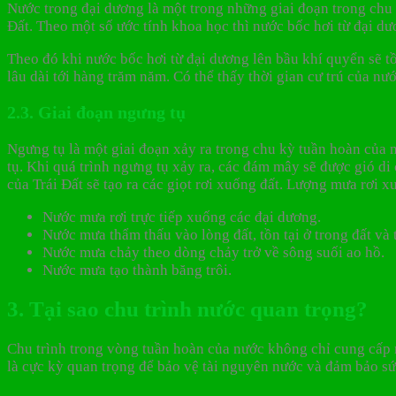
Nước trong đại dương là một trong những giai đoạn trong chu
Đất. Theo một số ước tính khoa học thì nước bốc hơi từ đại 
Theo đó khi nước bốc hơi từ đại dương lên bầu khí quyển sẽ tồn
lâu dài tới hàng trăm năm. Có thể thấy thời gian cư trú của nước
2.3. Giai đoạn ngưng tụ
Ngưng tụ là một giai đoạn xảy ra trong chu kỳ tuần hoàn của n
tụ. Khi quá trình ngưng tụ xảy ra, các đám mây sẽ được gió di 
của Trái Đất sẽ tạo ra các giọt rơi xuống đất. Lượng mưa rơi x
Nước mưa rơi trực tiếp xuống các đại dương.
Nước mưa thẩm thấu vào lòng đất, tồn tại ở trong đất v
Nước mưa chảy theo dòng chảy trở về sông suối ao hồ.
Nước mưa tạo thành băng trôi.
3. Tại sao chu trình nước quan trọng?
Chu trình trong vòng tuần hoàn của nước không chỉ cung cấp n
là cực kỳ quan trọng để bảo vệ tài nguyên nước và đảm bảo sứ