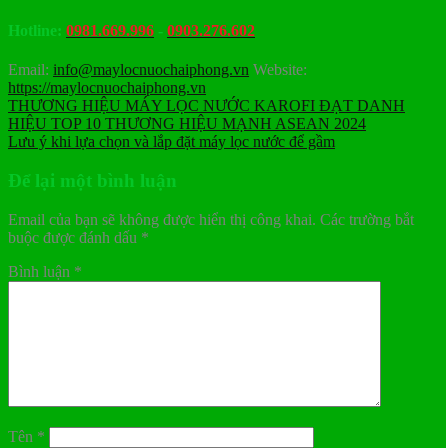
Hotline:
0981.669.996
-
0903.276.602
Email:
info@maylocnuochaiphong.vn
Website:
https://maylocnuochaiphong.vn
THƯƠNG HIỆU MÁY LỌC NƯỚC KAROFI ĐẠT DANH
HIỆU TOP 10 THƯƠNG HIỆU MẠNH ASEAN 2024
Lưu ý khi lựa chọn và lắp đặt máy lọc nước để gầm
Để lại một bình luận
Email của bạn sẽ không được hiển thị công khai.
Các trường bắt
buộc được đánh dấu
*
Bình luận
*
Tên
*