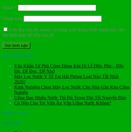
Email
*
Trang web
Lưu tên của tôi, email, và trang web trong trình duyệt này cho
lần bình luận kế tiếp của tôi.
BÀI VIẾT MỚI
Văn Khấn Tứ Phủ Công Đồng Khi Đi Lễ Đền, Phủ – Đầy
Đủ, Dễ Đọc, Dễ Nhớ
Máy Lọc Nước Y Tế Tại Hải Phòng Loại Nào Tốt Nhất
2026?
Kinh Nghiệm Chọn Máy Lọc Nước Cho Nhà Gần Khu Công
Nghiệp
Uống Bao Nhiêu Nước Thì Đủ Trong Dịp Tết Nguyên Đán
Có Nên Cho Trẻ Vừa Ăn Vừa Uống Nước Không?
BÌNH LUẬN
Danh mục