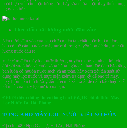
phát hiện vết bẩn hoặc hỏng hóc, hãy sửa chữa hoặc thay thế chúng
ngay lập tức.
Theo dõi chất lượng nước đầu vào:
Nếu nước đầu vào của bạn chứa nhiều tạp chất hoặc bị ô nhiễm,
bạn có thể cần thay lọc máy nước thường xuyên hơn để duy trì chất
lượng nước đầu ra.
Việc cắm điện máy lọc nước thường xuyên mang lại nhiều lợi ích
đối với sức khỏe và cuộc sống hàng ngày của bạn. Để đảm bảo rằng
bạn luôn có nguồn nước sạch và an toàn, hãy xem xét tần suất sử
dụng máy lọc nước và thực hiện kiểm tra định kỳ để bảo trì máy.
Hãy luôn tuân thủ hướng dẫn của nhà sản xuất để đảm bảo hiệu suất
tốt nhất của máy lọc nước của bạn.
Để biết thêm thông tin vui lòng liên hệ đại lý chính thức Máy
Lọc Nước Tại Hải Phòng
TỔNG KHO MÁY LỌC NƯỚC VIỆT SỐ HÓA
Địa chỉ: 489 Ngô Gia Tự, Hải An, Hải Phòng