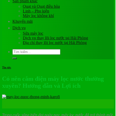
Sản phẩm khác
Quạt và Quạt điều hòa
Linh – Phụ kiện
Máy lọc không khí
Khuyến mãi
Dịch vụ
Sửa máy lọc
Dịch vụ thay lõi lọc nước tại Hải Phòng
Địa chỉ thay lõi lọc nước tại Hải Phòng
Tìm
kiếm:
Tin tức
Có nên cắm điện máy lọc nước thường
xuyên? Hướng dẫn và Lợi ích
14
Th5
Trong cuộc sống hiện đại ngày nay, máy lọc nước đã trở thành một