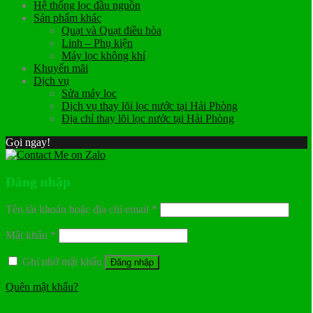
Hệ thống lọc đầu nguồn
Sản phẩm khác
Quạt và Quạt điều hòa
Linh – Phụ kiện
Máy lọc không khí
Khuyến mãi
Dịch vụ
Sửa máy lọc
Dịch vụ thay lõi lọc nước tại Hải Phòng
Địa chỉ thay lõi lọc nước tại Hải Phòng
Gọi ngay!
Đăng nhập
Tên tài khoản hoặc địa chỉ email
*
Mật khẩu
*
Ghi nhớ mật khẩu
Đăng nhập
Quên mật khẩu?