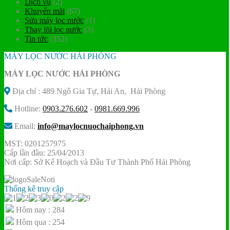
Dịch vụ
(2)
Khuyến mãi
(67)
Sửa máy lọc nước
(1)
Thay lõi lọc nước
(3)
Tin tức
(352)
MÁY LỌC NƯỚC HẢI PHÒNG
MÁY LỌC NƯỚC HẢI PHÒNG
Địa chỉ : 489 Ngô Gia Tự, Hải An, Hải Phòng
Hotline:
0903.276.602
-
0981.669.996
Email:
info@maylocnuochaiphong.vn
MST: 0201257975
Cấp lần đầu: 25/04/2013
Nơi cấp: Sở Kế Hoạch và Đầu Tư Thành Phố Hải Phòng
Thống kê truy cập
Hôm nay : 284
Hôm qua : 254