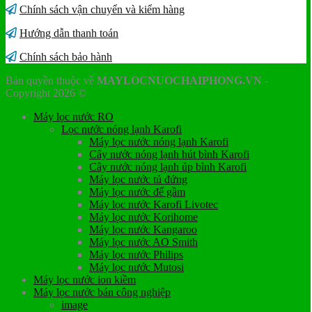
Chính sách vận chuyển và kiểm hàng
Hướng dẫn thanh toán
Chính sách bảo hành
Bản quyền thuộc về
MAYLOCNUOCHAIPHONG.VN
-
Copyright 2026 ©
Máy lọc nước RO
Lọc nước nóng lạnh Karofi
Máy lọc nước nóng lạnh Karofi
Cây nước nóng lạnh hút bình Karofi
Cây nước nóng lạnh úp bình Karofi
Máy lọc nước tủ đứng
Máy lọc nước để gầm
Máy lọc nước Karofi Livotec
Máy lọc nước Korihome
Máy lọc nước Kangaroo
Máy lọc nước AO Smith
Máy lọc nước Philips
Máy lọc nước Mutosi
Máy lọc nước ion kiềm
Máy lọc nước bán công nghiệp
image