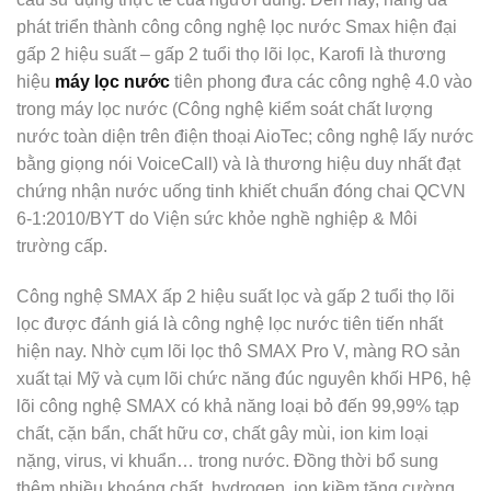
phát triển thành công công nghệ lọc nước Smax hiện đại
gấp 2 hiệu suất – gấp 2 tuổi thọ lõi lọc, Karofi là thương
hiệu
máy lọc nước
tiên phong đưa các công nghệ 4.0 vào
trong máy lọc nước (Công nghệ kiểm soát chất lượng
nước toàn diện trên điện thoại AioTec; công nghệ lấy nước
bằng giọng nói VoiceCall) và là thương hiệu duy nhất đạt
chứng nhận nước uống tinh khiết chuẩn đóng chai QCVN
6-1:2010/BYT do Viện sức khỏe nghề nghiệp & Môi
trường cấp.
Công nghệ SMAX ấp 2 hiệu suất lọc và gấp 2 tuổi thọ lõi
lọc được đánh giá là công nghệ lọc nước tiên tiến nhất
hiện nay. Nhờ cụm lõi lọc thô SMAX Pro V, màng RO sản
xuất tại Mỹ và cụm lõi chức năng đúc nguyên khối HP6, hệ
lõi công nghệ SMAX có khả năng loại bỏ đến 99,99% tạp
chất, cặn bẩn, chất hữu cơ, chất gây mùi, ion kim loại
nặng, virus, vi khuẩn… trong nước. Đồng thời bổ sung
thêm nhiều khoáng chất, hydrogen, ion kiềm tăng cường