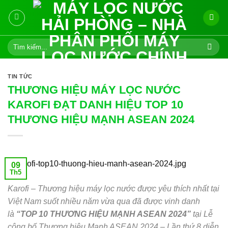
Skip
to
content
Tìm
kiếm:
TIN TỨC
THƯƠNG HIỆU MÁY LỌC NƯỚC
KAROFI ĐẠT DANH HIỆU TOP 10
THƯƠNG HIỆU MẠNH ASEAN 2024
09
Th5
Karofi – Thương hiệu máy lọc nước được yêu thích nhất tại
Việt Nam suốt nhiều năm vừa qua đã được vinh danh
là
“TOP 10 THƯƠNG HIỆU MẠNH ASEAN 2024”
tại Lễ
công bố Thương hiệu Mạnh ASEAN 2024 – Lần thứ 8 diễn