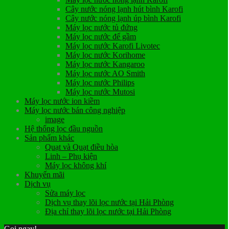
Cây nước nóng lạnh hút bình Karofi
Cây nước nóng lạnh úp bình Karofi
Máy lọc nước tủ đứng
Máy lọc nước để gầm
Máy lọc nước Karofi Livotec
Máy lọc nước Korihome
Máy lọc nước Kangaroo
Máy lọc nước AO Smith
Máy lọc nước Philips
Máy lọc nước Mutosi
Máy lọc nước ion kiềm
Máy lọc nước bán công nghiệp
image
Hệ thống lọc đầu nguồn
Sản phẩm khác
Quạt và Quạt điều hòa
Linh – Phụ kiện
Máy lọc không khí
Khuyến mãi
Dịch vụ
Sửa máy lọc
Dịch vụ thay lõi lọc nước tại Hải Phòng
Địa chỉ thay lõi lọc nước tại Hải Phòng
Gọi ngay!