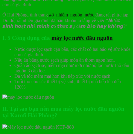
cho cả gia đình.
Ở Hải Phòng, tình trạng
#ô_nhiễm_nguồn_nước
đang rất phức tạp.
Do đó, rất nhiều gia đình đã băn khoăn lo lắng về việc “𝙉ướ𝙘
𝙨𝙞𝙣𝙝 𝙝𝙤ạ𝙩 𝙣𝙝à 𝙢ì𝙣𝙝 𝙘ó 𝙩𝙝ự𝙘 𝙨ự đả𝙢 𝙗ả𝙤 𝙝𝙖𝙮 𝙠𝙝ô𝙣𝙜?”
I. 5 Công dụng của
máy lọc nước đầu nguồn
Nước được lọc sạch cặn bẩn, các chất có hại bảo vệ sức khỏe
cho cả gia đình.
Nấu ăn bằng nước sạch giúp món ăn thơm ngon hơn.
Quần áo sạch sẽ, mềm mại như mới nhờ bộ lọc nước thô đầu
nguồn 3 cấp lọc.
Da và tóc mềm mại hơn khi tiếp xúc với nước sạch.
Tuổi thọ cho các thiết bị vệ sinh, thiết bị nhà bếp lên đến
120%
II. Tại sao bạn nên mua máy lọc nước đầu nguồn
tại Karofi Hải Phòng?