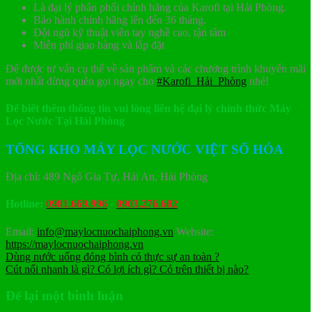
Là đại lý phân phối chính hãng của Karofi tại Hải Phòng.
Bảo hành chính hãng lên đến 36 tháng.
Đội ngũ kỹ thuật viên tay nghề cao, tận tâm
Miễn phí giao hàng và lắp đặt
Để được tư vấn cụ thể về sản phẩm và các chương trình khuyến mãi
mới nhất đừng quên gọi ngay cho
#Karofi_Hải_Phòng
nhé!
Để biết thêm thông tin vui lòng liên hệ đại lý chính thức Máy
Lọc Nước Tại Hải Phòng
TỔNG KHO MÁY LỌC NƯỚC VIỆT SỐ HÓA
Địa chỉ: 489 Ngô Gia Tự, Hải An, Hải Phòng
Hotline:
0981.669.996
-
0903.276.602
Email:
info@maylocnuochaiphong.vn
Website:
https://maylocnuochaiphong.vn
Dùng nước uống đóng bình có thực sự an toàn ?
Cút nối nhanh là gì? Có lợi ích gì? Có trên thiết bị nào?
Để lại một bình luận