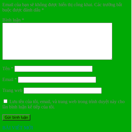
Email của bạn sẽ không được hiển thị công khai.
Các trường bắt
buộc được đánh dấu
*
Bình luận
*
Tên
*
Email
*
Trang web
Lưu tên của tôi, email, và trang web trong trình duyệt này cho
lần bình luận kế tiếp của tôi.
BÀI VIẾT MỚI