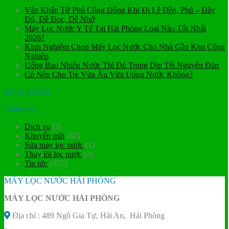
Văn Khấn Tứ Phủ Công Đồng Khi Đi Lễ Đền, Phủ – Đầy
Đủ, Dễ Đọc, Dễ Nhớ
Máy Lọc Nước Y Tế Tại Hải Phòng Loại Nào Tốt Nhất
2026?
Kinh Nghiệm Chọn Máy Lọc Nước Cho Nhà Gần Khu Công
Nghiệp
Uống Bao Nhiêu Nước Thì Đủ Trong Dịp Tết Nguyên Đán
Có Nên Cho Trẻ Vừa Ăn Vừa Uống Nước Không?
BÌNH LUẬN
Danh mục
Dịch vụ
(2)
Khuyến mãi
(67)
Sửa máy lọc nước
(1)
Thay lõi lọc nước
(3)
Tin tức
(352)
MÁY LỌC NƯỚC HẢI PHÒNG
MÁY LỌC NƯỚC HẢI PHÒNG
Địa chỉ : 489 Ngô Gia Tự, Hải An, Hải Phòng