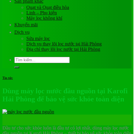
Sản phẩm khác
Quạt và Quạt điều hòa
Linh – Phụ kiện
Máy lọc không khí
Khuyến mãi
Dịch vụ
Sửa máy lọc
Dịch vụ thay lõi lọc nước tại Hải Phòng
Địa chỉ thay lõi lọc nước tại Hải Phòng
Tìm
kiếm:
Tin tức
Dùng máy lọc nước đầu nguồn tại Karofi
Hải Phòng để bảo vệ sức khỏe toàn diện
04
Th6
Đầu tư cho sức khỏe luôn là đầu tư có lợi nhất, dùng máy lọc nước
đầu nguồn tại Karofi Hải Phòng – thiết bị bảo vệ sức khỏe toàn diện