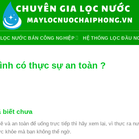
 LỌC NƯỚC BÁN CÔNG NGHIỆP
HỆ THỐNG LỌC ĐẦU N
nh có thực sự an toàn ?
 biết chưa
và an toàn để uống trực tiếp thì hãy xem lại, vì thực ra n
ức khỏe mà bạn không thể ngờ.