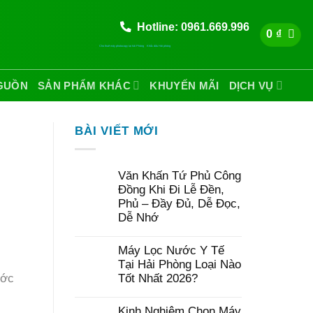
Hotline: 0961.669.996
0
₫
Cho thuê máy photocopy tại hải Phòng
Khắc dấu Hải phòng
GUỒN
SẢN PHẨM KHÁC
KHUYẾN MÃI
DỊCH VỤ
BÀI VIẾT MỚI
Văn Khấn Tứ Phủ Công
Đồng Khi Đi Lễ Đền,
Phủ – Đầy Đủ, Dễ Đọc,
Dễ Nhớ
Máy Lọc Nước Y Tế
Tại Hải Phòng Loại Nào
Tốt Nhất 2026?
ước
Kinh Nghiệm Chọn Máy