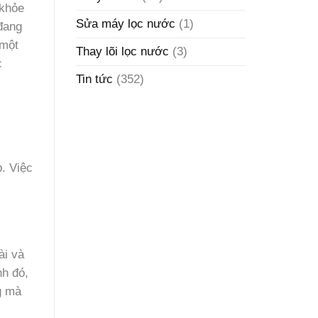
 khỏe
Sửa máy lọc nước
(1)
đang
 một
Thay lõi lọc nước
(3)
c
Tin tức
(352)
. Việc
ài và
h đó,
g mà