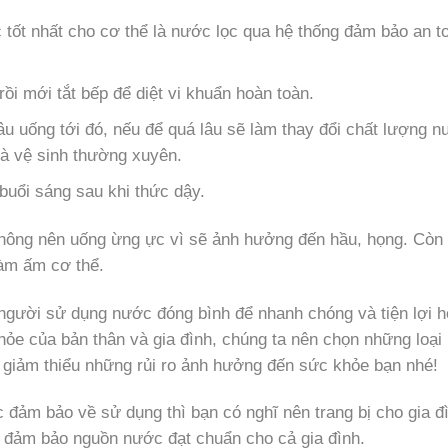
 tốt nhất cho cơ thể là nước lọc qua hệ thống đảm bảo an t
rồi mới tắt bếp để diệt vi khuẩn hoàn toàn.
âu uống tới đó, nếu để quá lâu sẽ làm thay đổi chất lượng n
à vệ sinh thường xuyên.
buổi sáng sau khi thức dậy.
hông nên uống ừng ực vì sẽ ảnh hưởng đến hầu, họng. Còn
làm ấm cơ thể.
 người sử dụng nước đóng bình để nhanh chóng và tiện lợi h
ỏe của bản thân và gia đình, chúng ta nên chọn những loại
 giảm thiểu những rủi ro ảnh hưởng đến sức khỏe bạn nhé!
 đảm bảo về sử dụng thì bạn có nghĩ nên trang bị cho gia đ
đảm bảo nguồn nước đạt chuẩn cho cả gia đình.