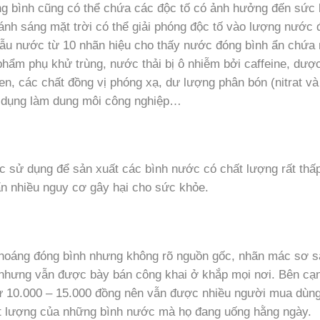
g bình cũng có thể chứa các độc tố có ảnh hưởng đến sức
ánh sáng mặt trời có thể giải phóng độc tố vào lượng nước 
 mẫu nước từ 10 nhãn hiệu cho thấy nước đóng bình ẩn chứa
phẩm phụ khử trùng, nước thải bị ô nhiễm bởi caffeine, dượ
en, các chất đồng vị phóng xạ, dư lượng phân bón (nitrat và
 dụng làm dung môi công nghiệp…
 sử dụng để sản xuất các bình nước có chất lượng rất thấp
n nhiều nguy cơ gây hại cho sức khỏe.
 khoáng đóng bình nhưng không rõ nguồn gốc, nhãn mác sơ s
nhưng vẫn được bày bán công khai ở khắp mọi nơi. Bên cạn
giá từ 10.000 – 15.000 đồng nên vẫn được nhiều người mua dùn
ất lượng của những bình nước mà họ đang uống hằng ngày.