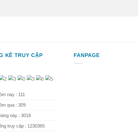
G KÊ TRUY CẬP
FANPAGE
m nay : 111
m qua : 309
áng này : 3018
ng truy cập : 1230365