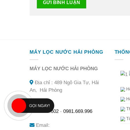
MÁY LỌC NƯỚC HẢI PHÒNG
THỐN
MÁY LỌC NƯỚC HẢI PHÒNG
Địa chỉ : 489 Ngô Gia Tự, Hải
Hô
An, Hải Phòng
Hô
Hotline:
GỌI NGAY!
Th
0903.276.602
-
0981.669.996
Tổ
Email: