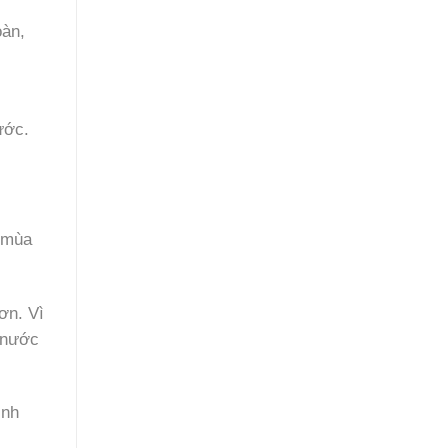
oàn,
ước.
 mùa
ơn. Vì
 nước
ình