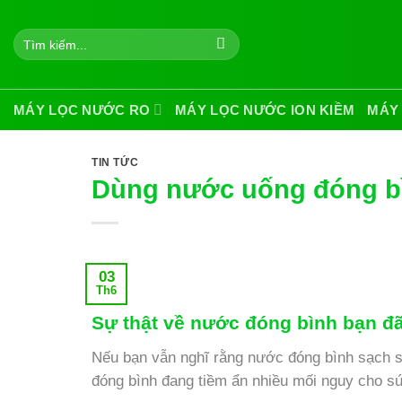
Skip
to
Tìm
kiếm:
content
MÁY LỌC NƯỚC RO
MÁY LỌC NƯỚC ION KIỀM
MÁY
TIN TỨC
Dùng nước uống đóng bì
03
Th6
Sự thật về nước đóng bình bạn đã
Nếu bạn vẫn nghĩ rằng nước đóng bình sạch sẽ 
đóng bình đang tiềm ẩn nhiều mối nguy cho s