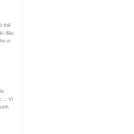
ó thể
kì đâu
ho vi
ên
ớc… Vì
sinh