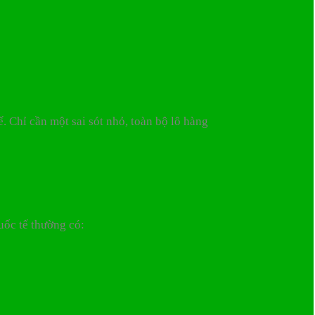
. Chỉ cần một sai sót nhỏ, toàn bộ lô hàng
uốc tế thường có: