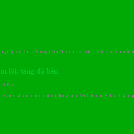
g cấp uy tín, kiểm nghiệm độ tinh sạch theo tiêu chuẩn quốc tế
m lỗi, tăng độ bền
n sản xuất theo mô hình tự động hóa. Một nhà máy đạt chuẩn q