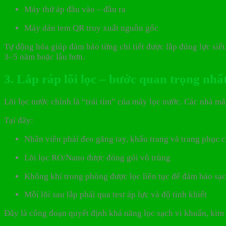
Máy thử áp đầu vào – đầu ra
Máy dán tem QR truy xuất nguồn gốc
Tự động hóa giúp đảm bảo từng chi tiết được lắp đúng lực siết
3–5 năm hoặc lâu hơn.
3. Lắp ráp lõi lọc – bước quan trọng nhấ
Lõi lọc nước chính là “trái tim” của máy lọc nước. Các nhà m
Tại đây:
Nhân viên phải đeo găng tay, khẩu trang và trang phục 
Lõi lọc RO/Nano được đóng gói vô trùng
Không khí trong phòng được lọc liên tục để đảm bảo sạc
Mỗi lõi sau lắp phải qua test áp lực và độ tinh khiết
Đây là công đoạn quyết định khả năng lọc sạch vi khuẩn, kim lo