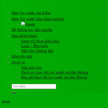
Máy lọc nước ion kiềm
Máy lọc nước bán công nghiệp
Hệ thống lọc đầu nguồn
Sản phẩm khác
Quạt và Quạt điều hòa
Linh – Phụ kiện
Máy lọc không khí
Khuyến mãi
Dịch vụ
Sửa máy lọc
Dịch vụ thay lõi lọc nước tại Hải Phòng
Địa chỉ thay lõi lọc nước tại Hải Phòng
Tìm
kiếm:
Tin tức