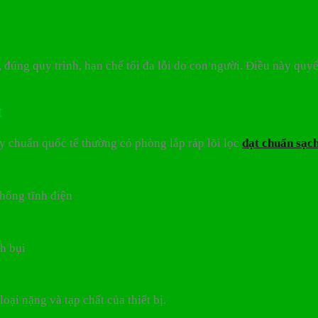
, đúng quy trình, hạn chế tối đa lỗi do con người. Điều này quy
t
áy chuẩn quốc tế thường có phòng lắp ráp lõi lọc
đạt chuẩn sạc
chống tĩnh điện
h bụi
ại nặng và tạp chất của thiết bị.