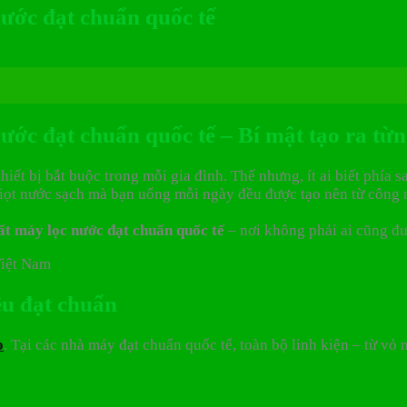
nước đạt chuẩn quốc tế
ước đạt chuẩn quốc tế – Bí mật tạo ra từn
hiết bị bắt buộc trong mỗi gia đình. Thế nhưng, ít ai biết phía
giọt nước sạch mà bạn uống mỗi ngày đều được tạo nên từ công 
t máy lọc nước đạt chuẩn quốc tế
– nơi không phải ai cũng đư
iệu đạt chuẩn
o
. Tại các nhà máy đạt chuẩn quốc tế, toàn bộ linh kiện – từ vỏ 