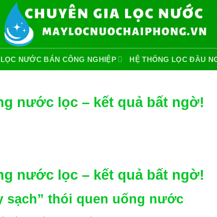
 LỌC NƯỚC BÁN CÔNG NGHIỆP
HỆ THỐNG LỌC ĐẦU N
ng nước lọc – kết quả bất ngờ!
ng nước lọc – kết quả bất ngờ!
tẩy sạch” thói quen uống nước