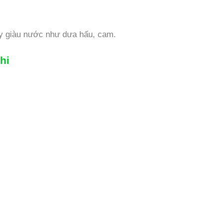
y giàu nước như dưa hấu, cam.
hi