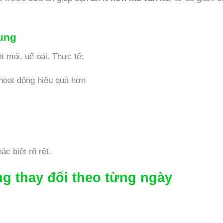
rung
t mỏi, uể oải. Thực tế:
 hoạt động hiệu quả hơn
c biệt rõ rệt.
g thay đổi theo từng ngày