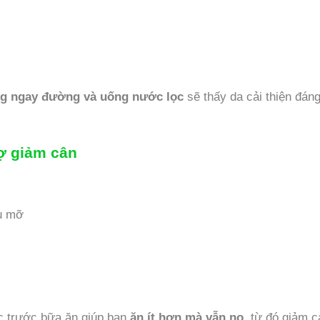
g ngay đường và uống nước lọc
sẽ thấy da cải thiện đán
rợ giảm cân
u mỡ
c trước bữa ăn giúp bạn
ăn ít hơn mà vẫn no
, từ đó giảm c