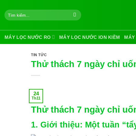
Skip
to
Tìm
kiếm:
content
MÁY LỌC NƯỚC RO
MÁY LỌC NƯỚC ION KIỀM
MÁY
TIN TỨC
Thử thách 7 ngày chỉ uố
24
Th11
Thử thách 7 ngày chỉ uố
1. Giới thiệu: Một tuần “