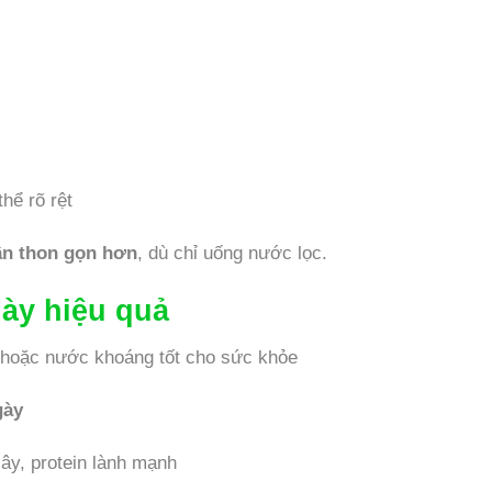
hể rõ rệt
ần thon gọn hơn
, dù chỉ uống nước lọc.
gày hiệu quả
t hoặc nước khoáng tốt cho sức khỏe
gày
cây, protein lành mạnh