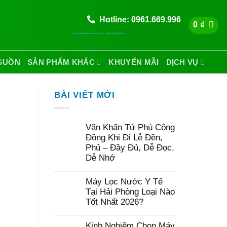
Hotline: 0961.669.996
0
₫
Cho thuê máy photocopy tại hải Phòng
Khắc dấu Hải phòng
GUỒN
SẢN PHẨM KHÁC
KHUYẾN MÃI
DỊCH VỤ
BÀI VIẾT MỚI
Văn Khấn Tứ Phủ Công
Đồng Khi Đi Lễ Đền,
Phủ – Đầy Đủ, Dễ Đọc,
Dễ Nhớ
Máy Lọc Nước Y Tế
Tại Hải Phòng Loại Nào
Tốt Nhất 2026?
Kinh Nghiệm Chọn Máy